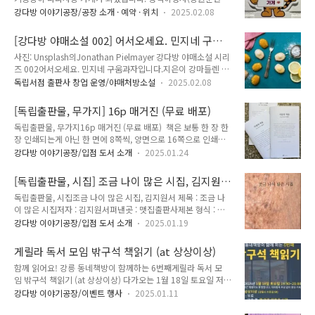
수자, 현역병·사회복무요원 등 복무자, 병역명문가)는 1년 후 시
https://www.climatechangecenter.kr/ RE100 국내현황,
강다방 이야기공장/공장 소개 · 예약 · 위치
2025.02.08
나미 가는 편지, 익명 유리병 펜팔 편지를 20% 할인해 드리니
RE100 이행, The Climate Group, 한국형 RE100, K-RE100,
강다방에서 마음껏 편지를 적어보세요. 우대 대상 :복무중(현역
클리마투스컬리지, 기후활동가, CC매RE1..
[강다방 야매소설 002] 어서오세요. 민지네 구움
병⸱사회복무⸱전문⸱산업기능요원),예비군(당해연도병력동원훈련
과자입니다.
사진: Unsplash의Jonathan Pielmayer 강다방 야매소설 시리
이수자⸱모범예비군),병역명문가 우대 내용 :편지류 이용료의
즈 002어서오세요. 민지네 구움과자입니다.지은이 강마들렌 흑
20% 할인* 편지류: 1년 후 천천히 가는 편지, 익명 유리병 펜팔
과 백을 넘어 다채로운 색을 구워내는 민지네 구움과자가 되길
편지* 할인 중복시 최대 할인 단건으로 적용 나라사랑 가게찾
독립서점 출판사 창업 운영/야매처방소설
2025.02.08
바라며 민지님께 이 글을 드립니다. 초이기적인 나조차도 요즘에
기 조회https://www.mma.go.kr/about/udgg/list.do?
는 죄책감이 드는 하루다. 요즘 나의 고민은 이것이다. 무엇이 정
mc=mma0003357 --> 나라사랑 가게조회 --> 지역별리스트..
[독립출판물, 무가지] 16p 매거진 (무료 배포)
의인가, 내 행복이 우선인가? 누군가는 불행한데 나만 행복해도
독립출판물, 무가지16p 매거진 (무료 배포) 책은 보통 한 장 한
되는 걸까?"어서오세요. 민지네 구움과자입니다."오늘 첫 손님
장 인쇄되는게 아닌 한 면에 8쪽씩, 양면으로 16쪽으로 인쇄되
이 들어왔다. 잠깐 나에 대한 설명이 필요할 것 같다. 나는 잘 나
어 재단되는 식으로 만들어진다. 책이 만드어지는 과정을 본따
가던 IT 대기업에서 서비스 기획자로 일하다 최근 버블이 꺼지며
강다방 이야기공장/입점 도서 소개
2025.01.24
이름 지어진 16p 매거진은 타블로이드 크기의 종이 한 장을 16
제 발로 회사를 나온(정확히 말하면 나올 수밖에 없었던) 자영업
페이지로 접어 만든 잡지이다. 익숙하지만 깊이 생각해 보지 못
자이다. 파이어족을 준비하다 회사를 나와 현재는 구움과자 전
[독립출판물, 시집] 조금 나이 많은 시집, 김지원
한 일상의 평범한 주제를 다룬다. 전국 독립서점 등에서 무료로
문..
서
독립출판물, 시집조금 나이 많은 시집, 김지원서 제목 : 조금 나
배포 중이다. 16p 10번째 이야기는 특별히 책방지기들이 뽑은
이 많은 시집저자 : 김지원서펴낸곳 : 맷집출판사제본 형식 : 종
한 해의 책 속 문장과 이야기가 담겨 있다. 16p 매거진 인스타
이책 - 무선제본쪽수 : 116쪽크기 : 128x182mm가격 : 13,500
그램https://www.instagram.com/16p.official/ 미남컴퍼니
강다방 이야기공장/입점 도서 소개
2025.01.19
원발행일 : 2024년 11월 5일ISBN : 979-11-989472-0-
16p 소개 페이지
8 (03800) 작가 소개에 적힌 영문 이름을 보자마자 매력에 빠진
https://www.minamcompany.com/24 MINAMCOMPANY
게릴라 독서 모임 밖구석 책읽기 (at 상상이상)
시집. 이 책은 탑골 공원 노인들의 대화를 기록한 시집이다. 자칫
Co., Lt..
함께 읽어요! 강릉 동네책방이 함께하는 6번째게릴라 독서 모
무섭거나 슬프게 느껴질 수도 있지만 그 때마다 귀여운 비둘기
임 밖구석 책읽기 (at 상상이상) 다가오는 1월 18일 토요일 저녁
사진이 나타나 마음의 안정을 지켜준다. 대학생이 본 탑골 공원
7시 30분 상상이상에서 게릴라 독서 모임 ’밖구석 책읽기‘를 진
노인들의 모습이 궁금하다면, 역사이자 미래이며 현재인 이들의
강다방 이야기공장/이벤트 행사
2025.01.11
행합니다. ’밖구석 책읽기‘는 책 읽는 분위기와 문화를 위해 강릉
이야기가 궁금하다면 이 책을 펼쳐보자. 작가 인스타그램