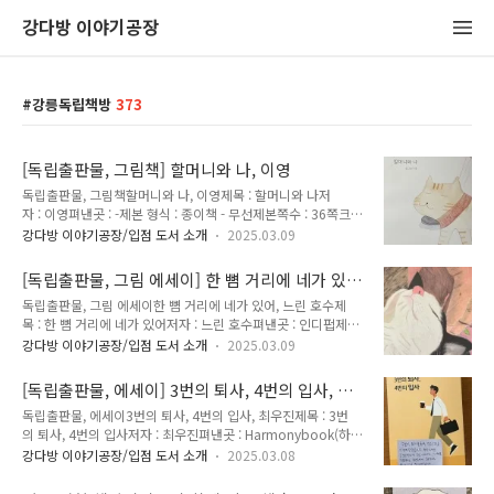
강다방 이야기공장
강릉독립책방
373
[독립출판물, 그림책] 할머니와 나, 이영
독립출판물, 그림책할머니와 나, 이영제목 : 할머니와 나저
자 : 이영펴낸곳 : -제본 형식 : 종이책 - 무선제본쪽수 : 36쪽크
기 : 185x220mm가격 : 10,000원발행일 : 2024년 6월 12일
강다방 이야기공장/입점 도서 소개
2025.03.09
ISBN : -할머니와 고양이의 이야기. 그림 때문인지 고양이 때문
인지 둘 다 때문인지 보기만해도 몽글몽글해지는 기분이 든다.
[독립출판물, 그림 에세이] 한 뼘 거리에 네가 있
나이든 할머니와 고양이의 평범하고 보통의 삶을 담담하게 풀어
어, 느린 호수
독립출판물, 그림 에세이한 뼘 거리에 네가 있어, 느린 호수제
내 더 좋았다. 작가 인스타그램
목 : 한 뼘 거리에 네가 있어저자 : 느린 호수펴낸곳 : 인디펍제
https://www.instagram.com/leeyoung20207/ 나는
본 형식 : 종이책 - 무선제본쪽수 : 168쪽크기 : 128x182mm가
열다섯살할머니는 몇살인지모릅니다 나는 몸을 청소하고할
강다방 이야기공장/입점 도서 소개
2025.03.09
격 : 13,000원발행일 : 2024년 6월 12일ISBN : 979-11-6756-
머니는 집안을 청소합니다 천천히 쓰다듬어 주는손길이 따
568-6 (03810)보고만 있어도 기분 몽글몽글해지는 두 고양이
뜻하면서 기분 좋거든요 나는 조금 느린 그녀의 속도가 좋습
[독립출판물, 에세이] 3번의 퇴사, 4번의 입사, 최
이야기. 봉투와 봉달이라는 이름의 고양이와 사람이 가까워지는
니다..
우진
독립출판물, 에세이3번의 퇴사, 4번의 입사, 최우진제목 : 3번
내용을 담고 잇다. 사실적이면서도 엉성한듯(?)한 그림이 매력
의 퇴사, 4번의 입사저자 : 최우진펴낸곳 : Harmonybook(하모
포인트인 책. 이 책을 보면 고양이를 키우고 싶어진다. 고양이를
니북)제본 형식 : 종이책 - 무선제본쪽수 : 243쪽크
좋아한다면 이 책을 펼쳐보자! 작가 인스타그램
강다방 이야기공장/입점 도서 소개
2025.03.08
기 : 128x188mm가격 : 15,000원발행일 : 2021년 5월 1일
https://www.instagram.com/slow_lake/ 차례책을 열
ISBN : 979-11-89930-86-8 (03810) 공무원, 공단, 해외취업
며 6서로 길들여진다는 것 9내 사랑..