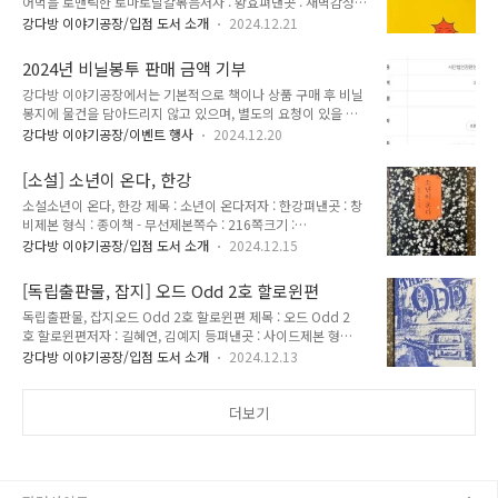
어먹을 로맨틱한 토마토달걀볶음저자 : 황효펴낸곳 : 새벽감성제
타그램
본 형식 : 종이책 - 무선제본쪽수 : 125쪽크기 : 128x182mm가
https://www.instagram.com/hwangjoo_writer/ 목차
강다방 이야기공장/입점 도서 소개
2024.12.21
격 : 13,000원발행일 : 2024년 6월 24일ISBN : 979-11-
프롤로그옷이 그렇게 많이 필요한가요긍정을 강요하는 사회게
90604-55-0 (03810) 파란만장 작가의 중국 여행기, 좀 더 정확
으름에 대한 고찰느리다고 해서 잘못되는 건 아니잖아요소수
2024년 비닐봉투 판매 금액 기부
히 말하면 여권 재발급 일기이다. 여행 중 여권을 분실하는 것 자
에 대한 배려가 없는 사..
강다방 이야기공장에서는 기본적으로 책이나 상품 구매 후 비닐
체도 상상하기 싫은데, 작가는 무려 공공기관이 영업하지 않는
봉지에 물건을 담아드리지 않고 있으며, 별도의 요청이 있을 때
명절 연휴 기간 여권을 분실하게 된다! 과연 작가는 다시 한국으
만 비닐봉지를 유상으로 제공하고 있습니다.2024년 한 해 모아
로 돌아올 수 있었을까? (돌아왔으니 책을 냈겠지만...?) 위기를
강다방 이야기공장/이벤트 행사
2024.12.20
진 비닐봉지 판매 금액은 '강원영동생명의숲'에 기부되었습니다.
기회로 만들어 책을 만든 작가의 이야기가, 여러분에게 기회와
비닐봉지 정책 관련하여 너그럽게 이해해 주신 동참해주신 분들
가능성으로 다가가길 바란다. 작가 블로그http..
[소설] 소년이 온다, 한강
께 진심으로 감사드립니다. 2023년 비닐봉투 판매 금액 기부 :
소설소년이 온다, 한강 제목 : 소년이 온다저자 : 한강펴낸곳 : 창
코뿔소https://kangdbang.tistory.com/1499 2023년 비닐
비제본 형식 : 종이책 - 무선제본쪽수 : 216쪽크기 :
봉투 판매 금액 기부2023년 1년 간 강다방 이야기공장에서 판
153x224mm가격 : 15,000원발행일 : 2014년 5월 19일ISBN
매 된 비닐봉지 금액을 지역 환경 단체에 기부했습니다. 강다방
강다방 이야기공장/입점 도서 소개
2024.12.15
: 978-89-364-3412-0 (03810) 다가오는 12월 10일, 스웨덴
이야기공장에서는 기본적으로 책이나 상품 구매 후 비닐봉지에
에서 노벨문학상 수상식이 열립니다. 수상식을 일주일 남긴 어젯
물건을 담아드리지 않고kangdbang.tistory.com
[독립출판물, 잡지] 오드 Odd 2호 할로윈편
밤은 가 떠올라 무섭고 괴로운 밤이었습니다. 그래서인지 오늘
독립출판물, 잡지오드 Odd 2호 할로윈편 제목 : 오드 Odd 2
아침 일상이 더 소중하게 느껴졌습니다.노벨문학상 소식 이후,
호 할로윈편저자 : 길혜연, 김예지 등펴낸곳 : 사이드제본 형
강다방에서는 한강 작가의 책을 소개한 적이 없습니다. 굳이 강
식 : 종이책 - 무선제본쪽수 : 224쪽크기 : 170x238mm가
다방이 아니더라도 많은 사람들이 이미 소개했고, 무엇보다 내용
강다방 이야기공장/입점 도서 소개
2024.12.13
격 : 20,000원발행일 : 2023년 11월 3일ISBN : - 13일의 금요
과 묘사가 잔인하고 고통스럽게 느껴졌기 때문입니다.그런데 어
일 소개해 드릴 책은 호러 매거진 2호 할로윈편 🎃 이 잡지 안에
제 계엄령 포고령에 포함된 ’모든 언론과 출판은 계엄사의 ..
호러 영화와 책 소개는 물론 짧은 소설과 시, 만화, 게임까지 호
더보기
러와 관련된 이야기가 깊이 있게 담겨 있다. 기대했던 것 보다 더
내용이 알차서 깜짝 놀랐던 잡지. 호러를 좋아한다면 강다방에서
이 책을 만나보세요. 책 사면 안 잡아먹지 👻 호러 매거
진 《오드 The Odd》 2호의 주제는 "할로윈"입니다. 할로윈