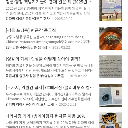
강릉·평창 책방지기들이 함께 읽은 책 (2025년 2
을 거쳐 대학병원 직원이 된, 프로 퇴사러의 이야기. 투박하면서
월)
2025년 2월 강릉·평창 지역 책방지기들이 함께 읽은 책 🐧 나
솔직담백한 직장 뒷담화(?)가 매력적인 책입니다. 체코 해외 취
의 폴라 일지, 김금희 강릉 지역 몇몇 책방지기들은 매월 함께 모
업 사기(?)와 일본인 여자친구와의 연애(!)까지. 퇴사를 고민하고
여 밥을 먹는데요. 한 권의 책을 미리 읽고 함께 이야기를 나누는
있다면, 파란만장 샤이 보이의 퇴사썰을 만나보세요. 출판사 인
강다방 이야기공장/이벤트 행사
2025.03.02
시간을 갖습니다. 2025년 2월 함께 읽은 책은 남극 체류기 나의
스타그램
폴라 일지. 지나가는 겨울이 아쉽다면 이 책과 함께 얼마 남지 않
https://www.instagram.com/harmony_book_/ “아
[강릉 포남동] 명품각 중국집
은 겨울을 마무리 해보세요! 함께 읽는 강릉·평창은 아래 지
직 회사 ..
강릉 포남동 중국집 명품각Gangneung Ponam-dong
역 서점이 함께 합니다.(가나다 순)- 강다방 이야기공장 : 강릉
Chinese RestaurantMyeongpumgak주소 Address : 강원특
시 용지로 162- 깨북 : 강릉시 임영로 211 2층- G&GO 말글
별자치도 강릉시 강릉대로359번길 6-1 (포남동 1112-14)6-1
터 : 강릉시 문화의길 9 지하 1층- 상상이상 : 강릉시 수문
18~ 강릉 주문진/강릉 음식점
2025.02.22
Gangneung-daero 359beon-gil, Gangneung-si,
길 59- 시골책방자몽 : 강릉시 구정면 범일로 232-17- 아물
Gangwon-do 전화 Telephone :033-651-4569영업 시간
다 : 강릉시 연당길 61 세양청마루아파트 상가 2층- 윤..
[영감의 기록] 인생을 어떻게 살아야 할까?
Opening Hours :매일 Everyday 09:00~19:30휴무 매주 월요
영감의 기록인생을 어떻게 살아야 할까? 이제는 곳 떠날 동네의
일 Closed Every Monday메뉴 및 가격 Menu with Prices :짜
독립서점에서 만난 문구. 새로운 시작과 도전을 앞두고 마음이
장면 Jjajangmyeon Noodles in Black Bean Sauce 6,000
편하지 않았는데, 책방에 적혀있는 글을 보고 위안을 받았고 용
원짬뽕 Jjamppong Spicy Seafood Noodle Soup 9,000원
독립서점 출판사 창업 운영/영감의 기록들
2025.02.22
기를 얻었다. 인생의 정답, 가야할 길, 우리 모두는 언젠가 맞이
볶음..
할 죽음, 우리는 모두 나그네라는 생각을 하니 힘이 났다. 인
[무가지, 격월간 잡지] CC매거진 (클리마투스 컬
생서가는...'인생을 어떻게 살아야 할까?'라는 질문으로 시작되
리지 Climatus College), 재단법인 기후변화센
무가지(무료 배포), 격월간 잡지CC매거진 (클리마투스 컬리지
었습니다. 당연히 인생에 정답은 없다고 생각했습니다. 같은 질
터
Climatus College), 재단법인 기후변화센터 기후변화센터에
문을 가진 사람이 없듯 같은 삶을 살아가는 사람도 없으니까
서 발행하는 환경 무가지 CC(클리마투스 컬리
요. 각자의 인생이 고유한 삶이듯 각자가 살아가는 방법도 고유
강다방 이야기공장/입점 도서 소개
2025.02.21
지, Climatus College). MZ 독자를 대상으로 기후위기와 기
합니다.질문은 많았지만 치열하지 못해 게으르던 20대의 어느
후 적응 관련 내용을 담고 있다. 2019년부터 지금까지 격월간으
날, 한 권의 책이 제 삶에 찾아왔습니다. 그리고 깨달았습니
나라사랑 가게 (병역이행자 편지류 이용 20% 할
로 발행되고 있으며, 2025년 2월 기준 37호까지 발행됐다. 강다
다. 인생에는 정답이 없는 게 아..
인)
나라사랑 가게(병역이행자 편지류 이용 20% 할인) 강다방 이야
방 이야기공장 뿐만 아니라 전국 150곳의 독립서점과 제로 웨이
기공장이 나라사랑 가게가 되었습니다. 병역이행자(동원훈련 이
스트 숍, 문화공간에 배포되고 있다.재단법인 기후변화센터