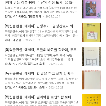
몇몇 책방이 모여 진행하는 프로그램입니다. 혼자 책 읽는 게 어
https://www.instagram.com/myway..
[함께 읽는 강릉·평창] 이달의 선정 도서 (2025년
렵다면, 다른 이들과 함께 책을 읽어보세요.밖구석 책읽기는 누
1월)
함께 읽는 강릉·평창 이달의 선정 도서 (2025년 1월) 행복은 아
구나 참여할 수 있고 개인 일정에 따라 자유롭게 지각도, 조기 땡
주 작은 것들로부터, 샬롯 에이저 함께 읽는 강릉&평창, 2025
땡이도 할 수 있으니 부담없이 참여해보세요!밖구석 책읽
년 1월 첫 책은 입니다. 이 책은 자연스럽고 편안한 그림체가 돋
기 at 상상이상■ 일시 : 2025년 1월 18일 토요
강다방 이야기공장/이벤트 행사
2025.01.04
보이는, 누구나 부담 없이 볼 수 있는 몽글몽글한 그림책입니
일 19:30~21:00■ 장소 : 상상이상■ 주소 : 강릉시 수문
다. 2025년 한 해도 책과 함께 여유롭고 행복한 한 해 보내세요!
길 59 (옥천동 15-1)■ 참가비 : 무료■ 준비물 : 읽을 책, 책 읽
[독립출판물, 에세이] 인생후기 : 임상간호사 퇴사
사회적으로 책 읽는 분위기를 위해 강릉과 평창 지역의 책방지기
을 마음과 시간..
후기, 소정
독립출판물, 에세이인생후기 : 임상간호사 퇴사후기 제목 : 인생
들은 매달 한 권의 책을 읽고 소개하고 있습니다. 책방마다 책
후기 : 임상간호사 퇴사후기저자 : 소정펴낸곳 : -제본 형식 : 종이
을 소개하는 내용과 방식도 제각기 다르니 시간이 된다면 다
책 - 무선제본쪽수 : 92쪽크기 : 120x170mm가격 : 8,000원발
른 책방도 들려 각 책방만의 매력을 발견해 보세요 😊 함께 읽
카테고리 없음
2025.01.02
행일 : 2023년 6월 1일ISBN : 강다방에 오시는 간호사분들이
는 강릉·평창은 아래 지역 서점이 함께 합니다.(가나다 순)- 강다
한 번씩 꼭 펼쳐보는 책 🧑‍⚕️ 간호사라는 직업을 싫어하지만 사실
방 이야기공장 : 강릉시 용지로 162- 깨북 : 강릉시 임영
[독립출판물, 에세이] 우울의 바깥을 향하며, 두루
은 좋아하는(?) 어느 간호사의 퇴사 일기다. 간호사는 많으니 한
로 211 2층..
독립출판물, 에세이우울의 바깥을 향하며, 두루 제목 : 우울
명 퇴사해도 상관없는(?), 퇴사해도 언제든 다시 돌아갈 수 있는
의 바깥을 향하며저자 : 두루펴낸곳 : 개띠랑제본 형식 : 종이
(?) 간호사의 뒷담화가 가득한 간호학과 필독 도서. 퇴사할 용기
책 - 무선제본쪽수 : 183쪽크기 : 117x178mm가격 : 13,000원
가 필요할 때 읽으면 더욱 좋다. 작가 인스타그램
강다방 이야기공장/입점 도서 소개
2024.12.30
발행일 : 2023년 11월 11일ISBN : 979-11-980169-7-
https://www.instagram.com/hso_oj/ 인생후기 : 임상간
3 (02800) 인스타그램에 즐겁고 행복한 모습만 올라오는 시
호사 퇴사후기사표 병원 그만두겟습..
[독립출판물, 에세이] 할 말은 하고 살게 2, 황주
대, 그래서 더 우울한 시대, 우울에 대해 쓴 에세이입니다. 이 책
독립출판물, 에세이할 말은 하고 살게 2, 황주 제목 : 할 말은 하
은 우울에 대해 적었지만 그렇다고 엄청 우울하게 느껴지진 않습
고 살게 2저자 : 황주펴낸곳 : 황주제본 형식 : 종이책 - 무선제본
니다. 오히려 작가는 글을 적으며 우울의 바깥으로 나온 느낌
쪽수 : 76쪽크기 : 148×105mm가격 : 8,500원발행일 : 2024
이 듭니다. 어느 날 이유 없이 축 처지게 될 때, 지독하게 가라앉
강다방 이야기공장/입점 도서 소개
2024.12.21
년 1월 29일ISBN : - 세상에 하고 싶은 말 많은 작가의 두 번
는 날을 마주할 때, 이 책이 우리를 우울의 바깥으로 나올 수 있
째 책. 오랜 우리나라와 해외 NGO에서 일해온 말 많은(?) 작가
게 해주는 문이 되어주길 바래봅니다. 그 어느 때보다 ..
[독립출판물, 에세이] 빌어먹을 로맨틱한 토마토
는 어떤 가치관을 가지고 있는지, 작가가 바라는 세상은 어떠
달걀볶음, 황효
독립출판물, 에세이빌어먹을 로맨틱한 토마토달걀볶음 제목 : 빌
한 세상인지 궁금하다면 이 책을 펼쳐 보길 바란다. 작가 인스