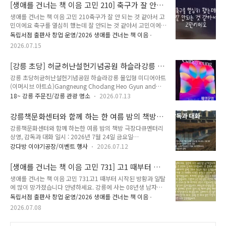
[생애를 건너는 책 이음 고민 210] 축구가 잘 안
전이었다. 서울자체도서전 후기를 한 마디로 표현하면 재밌었다.
되는 것 같아서 고민이에요
규모나 참여 업체 수 등 국내 출판계 최대 행사인 서울국제도서
생애를 건너는 책 이음 고민 210축구가 잘 안 되는 것 같아서 고
전과 비교할 수 없지만, 서울자체도서전은 자체도서전만의 매력
민이에요 축구를 열심히 했는데 잘 안되는 것 같아서 고민이에요
이 있어 좋았다. 서울국제도서전(이하 서국도)가 광화문 교보문
✉️ 시간을 먼저 지나온 누군가, 당신의 고민에 책으로 답합니다.
독립서점 출판사 창업 운영/2026 생애를 건너는 책 이음
고 느낌이라면, 서울자체도서전(이하 서자도)은 독립서점 느낌
생애를 건너는 책 이음 : 시간을 건너 너에게 갈게.✍️ 고민에 어
2026.07.15
이었다..
울리는 책과 그 이유, 그리고 응원의 한마디를 댓글에 남겨주세
요.🎁 여러분이 남겨주신 추천은 비슷한 고민을 하는 또 다른 누
[강릉 초당] 허균허난설헌기념공원 하슬라강릉 몰
군가에게 다정한 이정표가 되어줄 예정입니다. 책 추천이 달린
입형 미디어아트 (이머시브 아트쇼)
고민 가운데 80개를 선정해, 추천해주신 분의 이름(별명)으로 실
강릉 초당허균허난설헌기념공원 하슬라강릉 몰입형 미디어아트
제 고민을 남긴 분에게 추천 도서를 선물해 드립니다.🕰️ 이 고민
(이머시브 아트쇼)Gangneung Chodang Heo Gyun and
은 2026년 5월부터 6월까지 강릉 지역 7곳에서 진행된 [생애를
Heo Nanseolheon Memorial ParkHasla Gangneung
18~ 강릉 주문진/강릉 관광 명소
2026.07.13
건너는 책 이음] 프로그램을 통해 접수되었습니다. 7월부터..
Immersive Media Art Show 주소 Address : 강원특별자치도
강릉시 난설헌로193번길 1-29 (초당동 477)1-29
강릉책문화센터와 함께 하는 한 여름 밤의 책방
Nanseolheon-ro 193beon-gil, Gangneung-si, Gangwon-
극장 : 남대천이라는 거울 상영, 한원영 감독과 대
강릉책문화센터와 함께 하는한 여름 밤의 책방 극장다큐멘터리
do 허균허난설헌기념공원 강원특별자치도 강릉시 난설헌로
화
상영, 감독과 대화 일시 : 2026년 7월 24일 금요일
193번길 1-29 운영 시간 Show Times :1회차 20:00~20:252
19:00~20:00장소 : 강다방 이야기공장 3층상영작 : 남대천이라
회차 20:30~20:553회차 21:00~21:25입장료 : 무료
강다방 이야기공장/이벤트 행사
2026.07.12
는 거울 (다큐멘터리)참석 : 한원영 감독신청 일시 : 2026년 7월
Admission Free 해가 지면 소나무 숲에서 펼쳐지는..
13일 월요일 10:00~비용 : 무료 (사전 신청 필요, 음료와 팝콘
[생애를 건너는 책 이음 고민 731] 고1 때부터 시
제공)신청 방법 : 강릉책문화센터 누리집 - 상단 프로그램 강좌
작된 방황과 일탈에 많이 망가졌습니다
생애를 건너는 책 이음 고민 731고1 때부터 시작된 방황과 일탈
신청https://www.gn.go.kr/gbcc/request/lecture_list.php
에 많이 망가졌습니다 안녕하세요. 강릉에 사는 08년생 남자입
강릉시책문화센터강릉책문화센터는 강릉시민의 독서·출판 문
니다. 요즘 큰 고민이 있어서 적어봅니다. 전 중학교 3학년 때까
화 확산에 최선을 다하겠습니다.www.gn.go.kr* 본 행사는 강
독립서점 출판사 창업 운영/2026 생애를 건너는 책 이음
지 공부를 꽤나 열심히 했고 잘했습니다. 하지만 고1 때부터 시
릉책문화센터 · 동네책방 연계 프로그램 [책방에서 보내는 어른
2026.07.08
작된 방황과 일탈에 전 많이 망가졌습니다. 부끄러운 실수들도
방학]을 통해 진행됩니다. 강릉책문화센..
많았고 후회도 많이 됐습니다. 그렇게 2년 조금 넘는 시간이 지