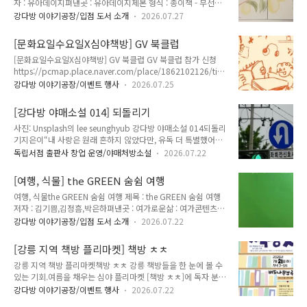
자 : 유아데이지펴낸곳 : 유아데이지제본 형식 : 종이책 - 무선제
동일하게 일일 입장 4,000원입니다. 1회 입장 시 2시간까지 이
본쪽수 : 70쪽크기 : 120x180mm가격 : 10,000원발행일 :
용할 수 있습니다. 또한 매시간 50분부터 정각(00분)까지는 휴
강다방 이야기공장/입점 도서 소개
2026.07.27
2025년 6월 6일ISBN : 작가 인스타그램
식 시간으로 물속에 들어갈 수 없고 물 밖으로 나와 기다려야 합
https://www.instagram.com/youa_daisy/ 강다방 이야기
니다. 수영장 3곳 모두 강릉관광개발공사에서 운영하고 있는데,
[문화요일수요일X심야책방] GV 북클럽
공장 🏠독립서점 📚 이야기가 모여 숲이 되는곳 🌲강원특별자
강습과 자유 수영은 등..
[문화요일수요일X심야책방] GV 북클럽 GV 북클럽 참가 신청
치도 강릉시 용지로 162 (옥천동 305-1) 1층, 3층 블로그
https://pcmap.place.naver.com/place/1862102126/tick
https://kangdbang.tistory.com스마트스토어
et 강다방 이야기공장 : 네이버방문자리뷰 84 · 블로그리뷰
https://smartstore.naver.com/kangdbang인스타그램
강다방 이야기공장/이벤트 행사
2026.07.25
394pcmap.place.naver.com 1회차 장병섭 감독편- 일자 : 9
https://www.instagram.com/kangdbang페이스북
월 2일 수요일 19:00~21:00- 장소 : 강다방 이야기공장 3층- 진
https:/..
[강다방 야매소설 014] 되돌리기
행 : 장병섭 감독- 상영 영화 : 기침소리, 최승철 감독- 도서 : 하이
사진: Unsplash의 lee seunghyub 강다방 야매소설 014되돌리
퍼링크, 민구홍 * 각 프로그램 회차별 도서가 무료 제공됩니다.
기지은이“내 사랑은 원래 흔하지 않았다만, 유독 더 특별했어
강다방 이야기공장에서 수령, GV 북클럽 진행 전 읽고 오셔야 합
요...”가현이의 특별한 사랑 이야기가 지금 시작됩니다.게임을
니다. 도서를 수령하지 않을 경우 참가 신청이 취소되며, 대기자
독립서점 출판사 창업 운영/야매처방소설
2026.07.22
시작하려면 다음을 눌러주세요.[새로 시작하기] ◀[이어 하기]가
에게 참가 기회가 넘어갑니다. 2회차 구태현 신영극장 극장지기
현이는 인생에서 가장 치열했던 미용실 인턴 생활을 마치고 정식
편 - 일..
[여행, 식물] the GREEN 숨쉼 여행
디자이너가 되어 미용실에 출근했습니다. 미용실에는 디자이너
여행, 식물the GREEN 숨쉼 여행 제목 : the GREEN 숨쉼 여행
로 보이는 비슷한 또래 몇몇이 보입니다. 분주해 보이는 사람들
저자 : 김기쁨,김정흠,박은하펴낸곳 : 여가로운삶 : 여가콘텐츠제
에게 당신은...[누군가 말 걸어줄 때까지 기다리면서 그냥 있는
본 형식 : 종이책 - 무선제본쪽수 : 215쪽크기 : 140x210mm가
다][반갑게 인사하며 도와줄 일이 없냐고 물어본다] ◀ [챕터 1.
강다방 이야기공장/입점 도서 소개
2026.07.22
격 : 20,000원발행일 : 2025년 10월 31일ISBN : 979-11-
첫 만남]“안녕하세요. 처음 출근한 백가현입니다. 잘 부탁드립니
978377-5-3 (13980) 강다방 이야기공장 🏠독립서점 📚 이야
다.”“안녕하세요. 한준수입니다.”그는 자기소개를 하면서 괜히
[강릉 지역 책방 플리마켓] 책방 ㅊㅊ
기가 모여 숲이 되는곳 🌲강원특별자치도 강릉시 용지로 162
머쓱한 듯 ..
강릉 지역 책방 플리마켓책방 ㅊㅊ 강릉 책방들을 한 눈에 볼 수
(옥천동 305-1) 1층, 3층 블로그
있는 기회.여름을 채우는 심야 플리마켓 [책방 ㅊㅊ]에 독자 분들
https://kangdbang.tistory.com스마트스토어
을 초대합니다.일시 : 2026년 7월 21일 화요일 저녁 7~9시장소
https://smartstore.naver.com/kangdbang인스타그램
강다방 이야기공장/이벤트 행사
2026.07.22
: 버드나무 브루어리 야외 잔디밭주소 : 강릉시 경강로 1961 (홍
https://www.instagram.com/kangdbang페이스북 ht..