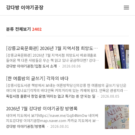
강다방 이야기공장
분류 전체보기
2402
[강릉교육문화관] 2026년 7월 지역서점 희망도서
바로대출로 들어온 책
[강릉교육문화관] 2026년 7월 지역서점 희망도서 바로대출로
들어온 책 다른 사람들은 무슨 책 읽고 있나 궁금하다면? 강다방
이야기공장에 희망도서 서점바로대출로 들어온 책을 살펴보세
강다방 이야기공장/입점 도서 소개
2026.08.06
요. 강릉교육문화관 회원이라면 월 1인 3권, 권당 5만원 이내 강
다방 이야기공장으로 희망도서 신청하고 대출/반납 할 수 있습
[한 여름밤의 글쓰기] 각자의 바다
니다. 강릉교육문화관 희망도서 신청안내
[강릉시립도서관 책방에서 보내는 어른방학당신의강릉 한 여름밤의 글쓰기 당신은
https://lib.gwe.go.kr/gnecc/menu/4151/content 강원특
어디에 있나요?]각자의 바다안목 커피거리에 있는 카페에 왔다. 안목은 관광지라 특
별자치도교육청 교육문화관/교육도서관 강릉교육문화관강릉교
별한 일이 없으면 잘 가지 않는다. 하지만 밤 12시까지 영업하는 카페가 있어 오늘처
육문화관 정보 및 도서검색 제공lib.gwe.go.kr 강다방 이야기공
독립서점 출판사 창업 운영/취미는 없고 특기는 돈 안 되는 일
2026.08.05
럼 밤늦게까지 해야 할 일이 있을 때 종종 찾는다. 너무 처지지 않는, 적당히 신나는
장 강릉교육문화관(강원도교육청) 지역서점 희망도서 바로대출
음악이 나와 좋다. 어둠 때문에 창문 너머 바다는 보이지 않는다. 대신 어두운 밤하늘
운영 안내https://kangdbang.tistory.com/2344 강릉교육문
2026년 7월 강다방 이야기공장 방명록
을 가르는 반짝이는 폭죽이 보인다. 휴가철이라 그런지 삼삼오오 여행 온 가족들이
화관(강원도교..
네이버 지도에서 보기https://naver.me/Gq84NmOw 네이버
보인다.처음 강릉에 왔을 때가 생각난다. 게스트하우스를 하기 위해 강릉에 왔다. 게
지도강다방 이야기공장map.naver.com 카카오 지도에서 보기
스트하우스 준비하며 바다가 보이는 카페에서 아르바이트를 했고, 결국 바닷가 5분
https://place.map.kakao.com/1282208083 강다방 이야
거리에 있는 집을 구했다. 손님이 없을 때는 해안도로에 앉..
강다방 이야기공장/방명록
2026.08.01
기공장강원특별자치도 강릉시 용지로 162 1층, 3층