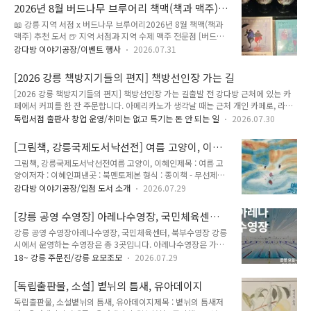
place.map.kakao.com 구글 지도에서 보기
2026년 8월 버드나무 브루어리 책맥(책과 맥주)
https://maps.app.goo.gl/SAeJEW5HW9NaphM6A 강다방
강다방 추천 도서
📖 강릉 지역 서점 x 버드나무 브루어리2026년 8월 책맥(책과
이야기공장 · 강원특별자치도 강릉시 용지로 162 1층, 3층
맥주) 추천 도서 🍺 지역 서점과 지역 수제 맥주 전문점 [버드나
★★★★★ · 서점www.google.co.kr 강다방 이야기공장강
무 브루어리]가 함께 하는 책과 맥주(책맥). 책과 함께 즐기면 좋
원특별자치도 강릉시 용지로 162 (옥천동 305-1) 1층, 3층독립
강다방 이야기공장/이벤트 행사
2026.07.31
은 맥주, 맥주와 함께 곁들이기 좋은 책. 강다방 이야공장에서 선
서점 📚 이야기가 모여 숲이 되는 곳 🌲강릉역 도보 5분 거리 위
정한 책들을 8월 한 달 동안 버드나무 브루어리에서도 만나보세
치 🚄 강다방 이야기공장 ..
[2026 강릉 책방지기들의 편지] 책방선인장 가는 길
요!8월 주제 : 여름날의 한 장면 ☔ [교양 인문] 인생의 폭풍 속에
[2026 강릉 책방지기들의 편지] 책방선인장 가는 길출발 전 강다방 근처에 있는 카
서 춤을, 이정민(데비 리)태풍이 찾아오는 한여름, 폭풍 속에서
페에서 커피를 한 잔 주문합니다. 아메리카노가 생각날 때는 근처 개인 카페로, 라떼
춤추는 법을 이야기하는 책을 소개합니다. 맑은 날만 계속된다면
가 생각나면 편의점으로, 휘핑크림이 올라간 달달한 커피가 먹고 싶으면 근처 프랜차
결국 메마른 땅이 됩니다. 그래서 태풍은 무더위 속 잠시 숨을 고
독립서점 출판사 창업 운영/취미는 없고 특기는 돈 안 되는 일
2026.07.30
이즈 카페로 갑니다. 커피 한 잔을 들고 차 시동을 겁니다. 초보운전자는 뒤에 오는 차
르라는 신호처럼 느껴지기도 합니다. 강다방 이야기공장을 포함
때문에 무한 회전할 수 있다는 회전교차로로 진입합니다. 진입 시 깜빡이를 켜지 않
한 강릉 지역 5개 책방에서는 현재 강릉국제도서낙선전을 진행
[그림책, 강릉국제도서낙선전] 여름 고양이, 이혜
는 차가 수두룩합니다. 회전차량 우선인데 얌체같이 진입하려는 차량을 보면 "빵"하
하고 ..
인
그림책, 강릉국제도서낙선전여름 고양이, 이혜인제목 : 여름 고
고 클락션을 눌러줍니다. 강릉역육거리 회전교차로강원특별자치도 강릉시 옥천동
양이저자 : 이혜인펴낸곳 : 북멘토제본 형식 : 종이책 - 무선제본
351강릉 시내를 거쳐 강릉시청을 지납니다. 강릉시청 건물은 강릉 시내 외곽에 있어
쪽수 : 52쪽크기 : 228x242mm가격 : 18,000원발행일 : 2026
강릉 사람들은 시청이 보이면 강릉에 왔다고 느낍니다. 시..
강다방 이야기공장/입점 도서 소개
2026.07.29
년 6월 10일ISBN : 978-89-6319-688-6 (77810)출판사 인스
타그램
[강릉 공영 수영장] 아레나수영장, 국민체육센터,
https://www.instagram.com/bookmentorbooks__/예스
북부수영장
강릉 공영 수영장아레나수영장, 국민체육센터, 북부수영장 강릉
24에서 구매하기https://link.yes24.com/a/LdAej6grDk 여름
시에서 운영하는 수영장은 총 3곳입니다. 아레나수영장은 가장
고양이 | 이혜인 | 북멘토 - 예스24바닷가 근처 작은 마을에 사는
규모가 크고(50m 8레인) 이른 새벽부터 늦은 밤까지 운영합니
길고양이는 더운 여름이 싫어요. 그래서 하루빨리 여름이 끝나기
18~ 강릉 주문진/강릉 요모조모
2026.07.29
다. 강릉국민체육센터 수영장은 계단 없이 1층에 샤워실과 수영
만을 기다립니다. 그러던 어느 날, 방학을 맞아 할머니 집에 온
장이 있어 계단 이용이 불편한 분들이 이용하기 좋습니다. 강릉
한 아이가 고양이에게 함께 바다m.yes24.com* 이..
[독립출판물, 소설] 볕뉘의 틈새, 유아데이지
북부수영장은 가장 최근 생긴 수영장으로 강원도립대 안에 있고
독립출판물, 소설볕뉘의 틈새, 유아데이지제목 : 볕뉘의 틈새저
창밖으로 소나무 숲이 보입니다.가격은 2026년 기준 세 곳 모두