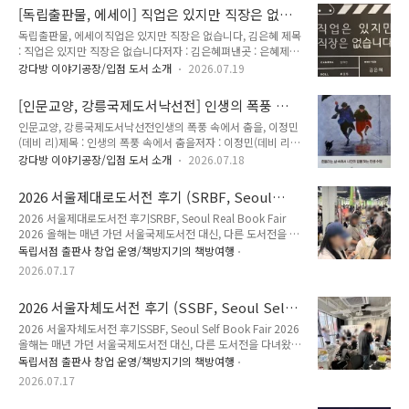
제동 93-8) 버드나무브루어리 강원특별자치도 강릉시 경강로
[독립출판물, 에세이] 직업은 있지만 직장은 없습
1961 진행 프로그램 :- 생애를 건너는 책 이음 고민 추천 책 접
니다, 김은혜
독립출판물, 에세이직업은 있지만 직장은 없습니다, 김은혜 제목
수- 1년 후 시나미 천천히 가는 편지 보내기- 10분 독(서)톡(크)-
: 직업은 있지만 직장은 없습니다저자 : 김은혜펴낸곳 : 은혜제본
손맛 좀 보실래요? 럭키 스크래치- 필사 ON, 잡생각 OFF- 어른
형식 : 종이책 - 무선제본쪽수 : 186쪽크기 : 130x185mm가격 :
들을 위한 그림책 낭독- 버드나무 아래서 (3km 나이트런)참여
강다방 이야기공장/입점 도서 소개
2026.07.19
16,000원발행일 : 2025년 6월 27일ISBN : 979-11-993377-
책방 :강다방 이야기공장, 깨북, 당신의강릉, 명랑한 은둔자, 시
0-1 (93810) 작가 인스타그램
골책방 자몽, 아물다, 유땡스북스, ..
[인문교양, 강릉국제도서낙선전] 인생의 폭풍 속
https://www.instagram.com/pulppo80 강다방 이야기공
에서 춤을, 이정민(데비 리)
인문교양, 강릉국제도서낙선전인생의 폭풍 속에서 춤을, 이정민
장 🏠독립서점 📚 이야기가 모여 숲이 되는곳 🌲강원특별자치
(데비 리)제목 : 인생의 폭풍 속에서 춤을저자 : 이정민(데비 리)
도 강릉시 용지로 162 (옥천동 305-1) 1층, 3층 블로그
펴낸곳 : 나무사이제본 형식 : 종이책 - 무선제본쪽수 : 286쪽크
https://kangdbang.tistory.com스마트스토어
강다방 이야기공장/입점 도서 소개
2026.07.18
기 : 138x205mm가격 : 18,500원발행일 : 2026년 2월 17일
https://smartstore.naver.com/kangdbang인스타그램
ISBN : 979-11-987218-9-1 (03180) 출판사 인스타그램
https://..
2026 서울제대로도서전 후기 (SRBF, Seoul
https://www.instagram.com/tree42book/ 예스24에서 구
Real Book Fair 2026)
2026 서울제대로도서전 후기SRBF, Seoul Real Book Fair
매하기https://link.yes24.com/a/LdxwyCpgZK 인생의 폭풍
2026 올해는 매년 가던 서울국제도서전 대신, 다른 도서전을 다
속에서 춤을 | 이정민(데비 리) | 나무사이 - 예스24오늘은 버겁
녀왔다. 서울국제도서전이 진행되는 기간 동안, 서울제대로도서
고, 내일은 두려운 당신에게 해주고 싶은 말“인생은 폭풍이 지나
독립서점 출판사 창업 운영/책방지기의 책방여행
전과 서울자체도서전이 동시에 열렸는데 서울제대로도서전은
가길 기다리는 것이 아니라,빗속에서 춤추는 법을 배우는 것이
2026.07.17
그림책 위주 연륜있는 출판사 위주, 서울자체도서전은 독립출판
다.”“행..
작가 위주의 위트와 신선함이 특징으로 느껴졌다. 2026 서울제
2026 서울자체도서전 후기 (SSBF, Seoul Self
대로도서전기간 : 2026년 6월 25일 ~ 28일장소 : 노들섬 노들
Book Fair 2026)
라운지 (서울 용산구 양녕로 445 노들섬 서편) 서울제대로도서
2026 서울자체도서전 후기SSBF, Seoul Self Book Fair 2026
전 인스타그램
올해는 매년 가던 서울국제도서전 대신, 다른 도서전을 다녀왔
https://www.instagram.com/seoul.real.bookfair/ 노들섬
다. 그 후기. 서울자체도서전 상세 주소와 위치, 공지사항 등은
독립서점 출판사 창업 운영/책방지기의 책방여행
프로그램 안내서울 제대로 도서전-여유 있게, 오래, 가깝게
인스타그램에 올라와 있다. 인스타그램 계정은 아래 링크 참고.
2026.07.17
https://nodeul.org/p..
서울자체도서전은 2026년 처음 진행된 도서전인 줄 알았는데,
2024년에 1회, 2025년을 건너뛰고 2026년 2회차 진행된 도서