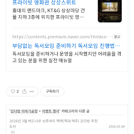
프라이빗 영화관 상상스위트
홍대의 랜드마크, KT&G 상상마당 건
물 지하 3층에 위치한 프라이빗 영화
관 4K 상영, 150인치 스크린, 5.1채널
스피커 지원! 15명 수용 가능!
https://contents.premium.naver.com/thinkcoo
광고
p/thinkcoop1012
부담없는 독서모임 준비하기 독서모임 진행법
전자책 무료
독서모임을 준비하거나 운영을 시작했지만 어려움을 겪
고 있는 분을 위한 실전 매뉴얼
2
구독하기
'
강다방 이야기공장
>
이벤트 행사
' 카테고리의 다른 글
2026년 3월 버드나무 브루어리 책맥(책과 맥주) 강다방 추천
도서
2026.03.04
(0)