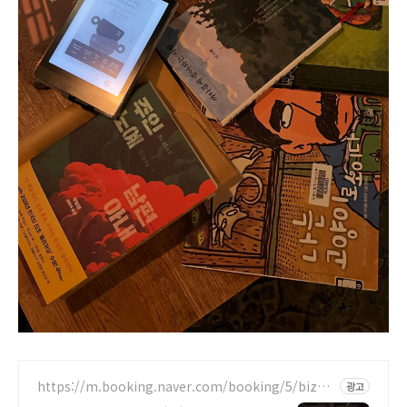
https://m.booking.naver.com/booking/5/bizes/
광고
688147