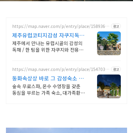
https://map.naver.com/p/entry/place/15893686
광고
56
제주유럽코티지감성 자쿠지독채
프라이빗 제주여행, 유럽감성
제주에서 만나는 유럽시골의 감성의
독채 / 한 팀을 위한 자쿠지와 전용온
실바베큐 모두 다른 다양한 유럽 감성
의 제주독채에서 즐기는 프라이빗 자
쿠지와 전용온실바베큐
https://map.naver.com/p/entry/place/15470358
광고
79
동화속상상 바로 그 감성숙소 제
주서쪽 오설록근처 완벽독채
숲속 무료스파, 온수 수영장을 갖춘
동심을 부르는 가족 숙소, 대가족환
영, 바베큐 아이들과 어른 모두 좋아
하는 따뜻한 수영장과 스파, 아기용품
풀 세트 제공, 청결