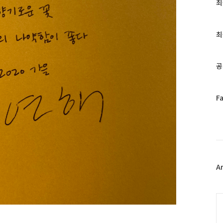
최
최
근
글
과
최
인
기
글
공
페
F
이
스
북
트
위
터
플
A
러
그
인
C