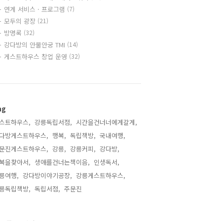
연계 서비스 · 프로그램
(7)
모두의 광장
(21)
방명록
(32)
강다방의 안물안궁 TMI
(14)
게스트하우스 창업 운영
(32)
ag
스트하우스,
강릉독립서점,
시간을건너너에게갈게,
다방게스트하우스,
행복,
독립책방,
국내여행,
문진게스트하우스,
강릉,
강릉커피,
강다방,
복을찾아서,
생애를건너는책이음,
인생독서,
릉여행,
강다방이야기공장,
강릉게스트하우스,
릉독립책방,
독립서점,
주문진,