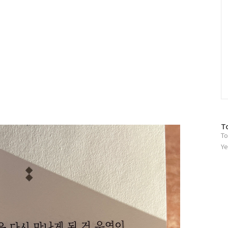
방
T
To
문
자
Ye
수