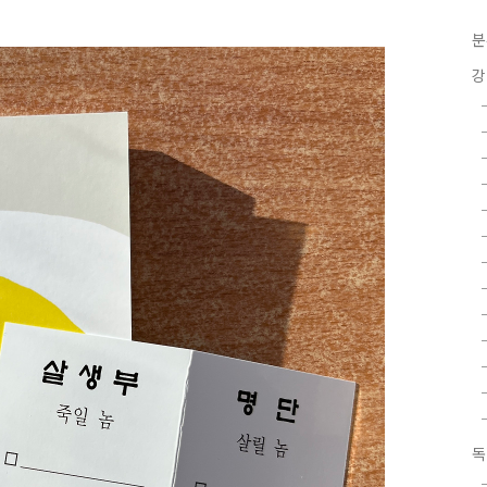
분
강
독