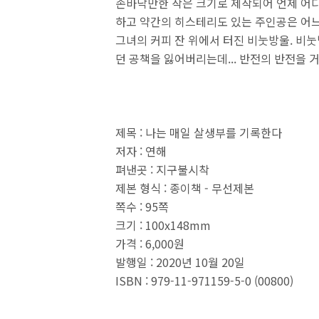
손바닥만한 작은 크기로 제작되어 언제 어디서
하고 약간의 히스테리도 있는 주인공은 어느 
그녀의 커피 잔 위에서 터진 비눗방울. 비눗
던 공책을 잃어버리는데... 반전의 반전을 
제목 : 나는 매일 살생부를 기록한다
저자 : 연해
펴낸곳 : 지구불시착
제본 형식 : 종이책 - 무선제본
쪽수 : 95쪽
크기 : 100x148mm
가격 : 6,000원
발행일 : 2020년 10월 20일
ISBN : 979-11-971159-5-0 (00800)