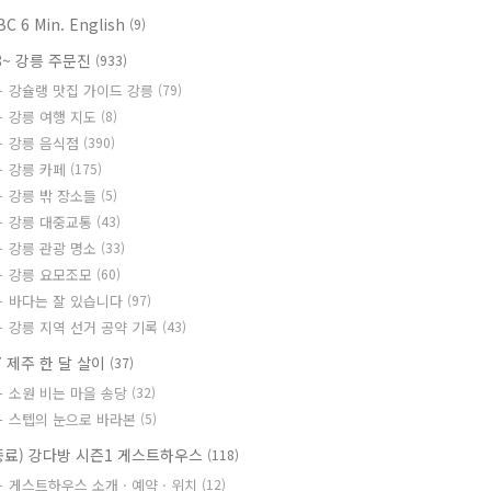
BC 6 Min. English
(9)
8~ 강릉 주문진
(933)
강슐랭 맛집 가이드 강릉
(79)
강릉 여행 지도
(8)
강릉 음식점
(390)
강릉 카페
(175)
강릉 밖 장소들
(5)
강릉 대중교통
(43)
강릉 관광 명소
(33)
강릉 요모조모
(60)
바다는 잘 있습니다
(97)
강릉 지역 선거 공약 기록
(43)
7 제주 한 달 살이
(37)
소원 비는 마을 송당
(32)
스텝의 눈으로 바라본
(5)
종료) 강다방 시즌1 게스트하우스
(118)
게스트하우스 소개 · 예약 · 위치
(12)