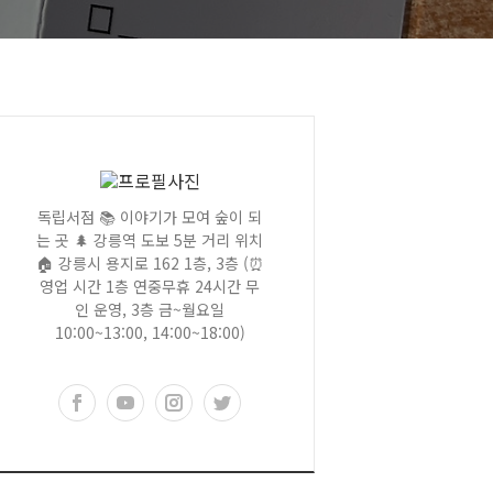
독립서점 📚 이야기가 모여 숲이 되
는 곳 🌲 강릉역 도보 5분 거리 위치
🏠 강릉시 용지로 162 1층, 3층 (⏰
영업 시간 1층 연중무휴 24시간 무
인 운영, 3층 금~월요일
10:00~13:00, 14:00~18:00)