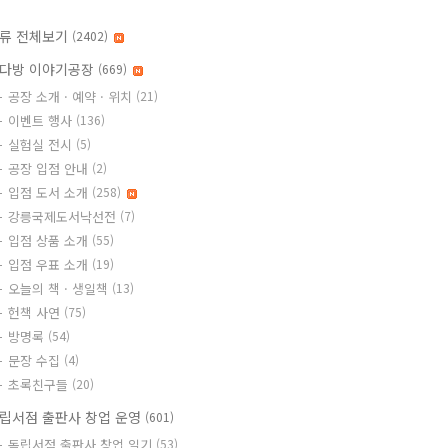
류 전체보기
(2402)
다방 이야기공장
(669)
공장 소개 · 예약 · 위치
(21)
이벤트 행사
(136)
실험실 전시
(5)
공장 입점 안내
(2)
입점 도서 소개
(258)
강릉국제도서낙선전
(7)
입점 상품 소개
(55)
입점 우표 소개
(19)
오늘의 책 · 생일책
(13)
헌책 사연
(75)
방명록
(54)
문장 수집
(4)
초록친구들
(20)
립서점 출판사 창업 운영
(601)
독립서점 출판사 창업 일기
(53)