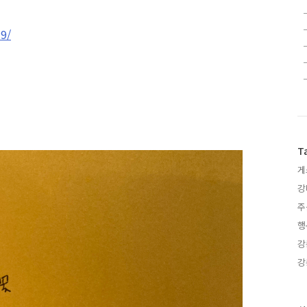
9/
T
게
강
주
행
강
강