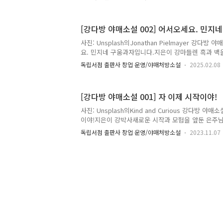
무의 몇몇 가지에는 파릇한 새싹이 돋아있었다. 몇몇
던 바람 때문인지 부러져 땅에 떨어져 있었다. 새싹이
를 주워 양지바른 화단 한편에 심어주었다.영업시간보
[강다방 야매소설 002] 어서오세요. 민지
길 잠시 경로를 이탈해 주변을 산책했다. 나무 사이
아름답게 느껴졌다. 아직은 쌀쌀한 날씨, 입에서 입
사진: Unsplash의Jonathan Pielmayer 강다방
는 햇살 때문인지 그렇게 춥지만은 않았다. 차가운 공
요. 민지네 구움과자입니다.지은이 강마들렌 흑과 백
내는 민지네 구움과자가 되길 바라며 민지님께 이 글
독립서점 출판사 창업 운영/야매처방소설
2025.02.08
조차도 요즘에는 죄책감이 드는 하루다. 요즘 나의 고
의인가, 내 행복이 우선인가? 누군가는 불행한데 나만
오세요. 민지네 구움과자입니다."오늘 첫 손님이 들어
[강다방 야매소설 001] 자 이제 시작이야!
이 필요할 것 같다. 나는 잘 나가던 IT 대기업에서 
버블이 꺼지며 제 발로 회사를 나온(정확히 말하면 나
사진: Unsplash의Kind and Curious 강다방 야
자이다. 파이어족을 준비하다 회사를 나와 현재는 구움
이야!지은이 강박사새로운 시작과 모험을 앞둔 은주님
결 글쓰기 모임을 마치고 집으로 가던 중 갑자기 풀
독립서점 출판사 창업 운영/야매처방소설
2023.11.07
들렸다. ‘삐리리~ 삐리리~, 야생의 XXX가 나타났다!
몬? 나는 XXX와 맞서보려했지만 포켓몬이 없어 아무것
그렇게 정신을 잃어가던 찰나, 강박사님이 나타났다.
을 꺼내 이름 모를 포켓몬을 쫒아냈다.“은주야 괜찮니?
쩍 야생 포켓몬들의 출현이 잦아졌어. 포켓몬은 우리
야생에 있는 포켓몬들은 때로 위험할 수 있어. 그러니 