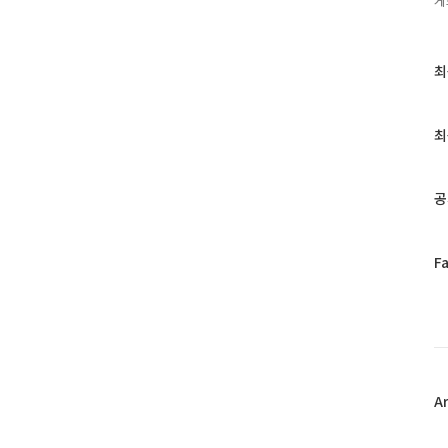
게
최
최
근
글
과
최
인
기
글
공
페
F
이
스
북
트
위
터
플
A
러
그