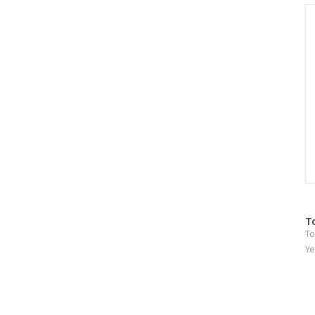
인
C
방
T
To
문
자
Ye
수