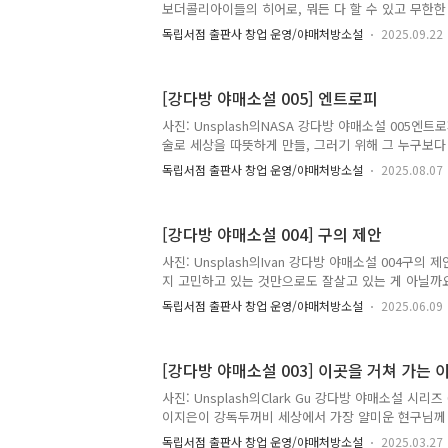
었다. 약국에 들어갈까 말까 고민했다. 인생은 선택의 연
보더콜리아이들의 히어로, 뭐든 다 할 수 있고 무한
빛나는 별빛 주영님께 이 글을 드립니다. 어렸을 때
독립서점 출판사 창업 운영/야매처방소설
2025.09.22
어느새 어른이 되었고, 본인의 꿈마저도 편식하려 한다
먹나 봐?”“네? 아... 제가 브로콜리는 별로 안 좋아합
배우면 어떻게 하려고 그래? 주영쌤 어렸을 때 야채 
[강다방 야매소설 005] 엔트로피
썩였겠어.”“네?”어린이집 원장과의 식사였다. 우리 
명씩 원장과 밥을 먹는다. 원장은 직원들과 허심탄회
사진: Unsplash의NASA 강다방 야매소설 005엔
자리를 기획했다고 말했다. 하지만 원장을 제외하면 그
술로 세상을 따뜻하게 만들, 그러기 위해 그 누구보다
듬어줬으면 하는 서진님께 이 글을 드립니다. 무작정
독립서점 출판사 창업 운영/야매처방소설
2025.08.07
있는 것 같다. 결승선이 눈앞에 보이는데 내 몸은 조
남은 거리 16.2M][에너지 잔량 3%. 예비 전원 사용
리 8.1M][에너지 잔량 1%][중추 프로세서 과열]안 돼.
[강다방 야매소설 004] 구의 제안
나의 한계인가?[삐삐삐][시스템이 종료됩니다][퍽-]
졌다. 결승선을 1M 남긴 거리였다. 내 이름은 서진 55
사진: Unsplash의Ivan 강다방 야매소설 004구의
있는 5510은 일련번호. 5510번째 만들..
지 고민하고 있는 것만으로도 잘살고 있는 게 아닐까요
고 있고, 앞으로도 잘 살아갈 현님께 이 글을 드립니
독립서점 출판사 창업 운영/야매처방소설
2025.06.09
하게 느껴졌다. B가 보낸 메시지는 다음과 같았다.홈
건을 챙겨 접선 장소로 올 것. 허튼수작 부리면 홈즈
안 해도 알지? 경고는 한 번뿐이다.* 접선 시간 : 다음
[강다방 야매소설 003] 이곳을 거쳐 가는 
접선 장소 : 남대천 농산물 새벽시장준비물 : 검은색 
트 뿌리 세 쪽, 강다방에서 파는 고양이 볼펜 한 개- 
사진: Unsplash의Clark Gu 강다방 야매소설 시리
를 추측해 본다. 고양이 똥은 고양이들을 모으기 위해, 
이지은이 강독두꺼비 세상에서 가장 얄미운 현구님께 
을 걸었다. 앙상한 나무들이 보였다. 문득, 나는 고목
독립서점 출판사 창업 운영/야매처방소설
2025.03.27