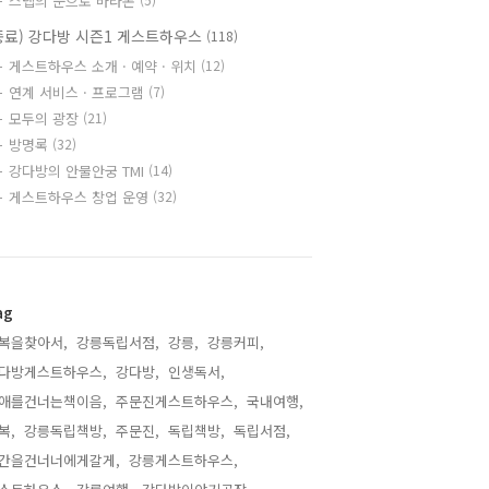
스텝의 눈으로 바라본
종료) 강다방 시즌1 게스트하우스
(118)
게스트하우스 소개 · 예약 · 위치
(12)
연계 서비스 · 프로그램
(7)
모두의 광장
(21)
방명록
(32)
강다방의 안물안궁 TMI
(14)
게스트하우스 창업 운영
(32)
ag
복을찾아서,
강릉독립서점,
강릉,
강릉커피,
다방게스트하우스,
강다방,
인생독서,
애를건너는책이음,
주문진게스트하우스,
국내여행,
복,
강릉독립책방,
주문진,
독립책방,
독립서점,
간을건너너에게갈게,
강릉게스트하우스,