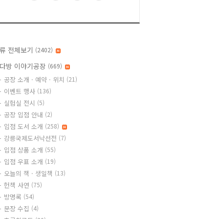
류 전체보기
(2402)
다방 이야기공장
(669)
공장 소개 · 예약 · 위치
(21)
이벤트 행사
(136)
실험실 전시
(5)
공장 입점 안내
(2)
입점 도서 소개
(258)
강릉국제도서낙선전
(7)
입점 상품 소개
(55)
입점 우표 소개
(19)
오늘의 책 · 생일책
(13)
헌책 사연
(75)
방명록
(54)
문장 수집
(4)