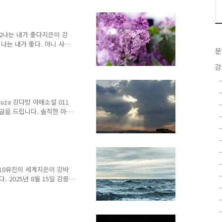
뭄이 더 심해져서 이제 생활용
거 아니야?""코로나 때도
 비가 내리지 않은지 3개월
떨어졌고, 당분간은 비 예보
 012나는 내가 좋다지은이 강
.
나는 내가 좋다. 아니 사
분
제대로 이룬 것도 없다. 아
주문하신 음료 나왔습니
강
데, 지금 들으니 좀 창피
였는데, 당시에는 정작 그걸
아쉽게 느껴질까? 강릉으로
 못했던 생각, 감정이 떠오
 Souza 강다방 야매소설 011
 있다..
글을 드립니다. 솔직한 마
안녕하세요'라는 말로 편지를
으로 이야기를 시작합니다.
에 있어요. 오늘 날씨는 흐
고 강릉에 왔는데, 하늘은
는데, 짙푸른 바다와 대비되
오히려 좋네요. 비 오는 날
설 010유진의 세계지은이 강바
말이..
 2025년 8월 15일 강릉
뭐든 다 할 수 있을 것 같
 사라지고 일상에 찌든 평범
해지고 노련해진 것일지도.
동료와 강릉으로 여행을 떠났