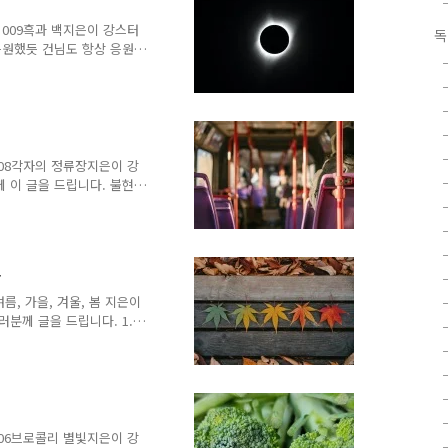
귀가 먹먹해졌다. 대관령이
을 내리고 신선한 공기를 들
소설 009흑과 백지은이 강스터
독
가 느껴졌다...
응원했듯 건님도 항상 응원
 버티고 있었다. “마이애미,
 모건.”“찌지직-.”“메이데
파편으로 우주복이 조금씩 부
. 계기판의 압력 수치가 경
히 푸르게 빛나는 지구가 눈에
 주마등처럼 눈앞을 지나갔
설 008각자의 정류장지은이 강
 이 글을 드립니다. 불현
듯 이어지는 풍경처럼 마치
생각을 하고 있는데 누군가
늘 하루 게스트하우스 도미토
을 잘 다녔는데 서울로 이
봄
 치열함 때문일까... 하루
문득 변화가 필요했다. 그래
 여름, 가을, 겨울, 봄 지은이
운 사람과 부대낌..
분께 글을 드립니다. 1.
스민차를 먹을 것인가 초코
민차를 먹어야 하겠지만, 식
“손님 주문하시겠어
. 초코의 진한 맛이 나의 혈
국이 보였다. 약국 앞에는
해 준다는 안내문이 붙어있
설 006브로콜리 별빛지은이 강