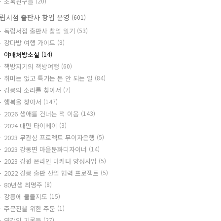
초록친구들
(20)
립서점 출판사 창업 운영
(601)
독립서점 출판사 창업 일기
(53)
강다방 여행 가이드
(8)
야매처방소설
(14)
책방지기의 책방여행
(60)
취미는 없고 특기는 돈 안 되는 일
(84)
강릉의 소리를 찾아서
(7)
행복을 찾아서
(147)
2026 생애를 건너는 책 이음
(143)
2024 대만 타이베이
(3)
2023 무관심 프로젝트 무이자은행
(5)
2023 강동면 마을문화디자이너
(14)
2023 강원 온라인 마케터 양성사업
(5)
2022 강릉 출판 산업 협력 프로젝트
(5)
80년생 최명주
(8)
강릉에 물들지도
(15)
주문진을 위한 주문
(1)
영감의 기록들
(27)