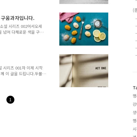
 가지는 지난밤 강하게 불었
 난 채 널브러져 있는 가지
(
다 일찍 집을 나섰다. 출근
네 구움과자입니다.
 새들의 지저귐이 평화롭고
김이 나왔지만 따뜻하게 비추
 야매소설 시리즈 002어서오세
기가 뺨을 어루만져 줬..
을 넘어 다채로운 색을 구워
을 드립니다. 초이기적인 나
민은 이것이다. 무엇이 정
 행복해도 되는 걸까?"어서
왔다. 잠깐 나에 대한 설명
서비스 기획자로 일하다 최근
올 수밖에 없었던) 자영업
매소설 시리즈 001자 이제 시작
과자 전문..
께 이 글을 드립니다.두물
숲에서 부스럭거리는 소리가
’앗 이것은 말로만 듣던 포켓
T
도 할 수 있는게 없었다.
행
 강박사님은 자신의 포켓몬
1
 큰일 날 뻔했어. 요즘 부
강
의 좋은 친구이기도 하지만
생
조심해야 해..
행
시