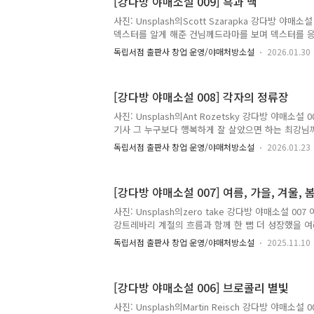
[강다방 야매소설 009] 흑과 백
다. 평창을 지나 영동고속도로를 달리기를 몇십 분, 
란 표지판을 지나자, 멀리 푸른 바다가 보였다. 창문
사진: Unsplash의Scott Szarapka 강다방 야매
이마셨다. 소나무 향과 멀리서 불어오는 바닷바람 냄새
덱스터를 알게 해준 건님께드라마를 보며 덱스터를 
하겠습니다. 나는 계속 망가지고 있었고, 동시에 계속
독립서점 출판사 창업 운영/야매처방소설
2026.01.30
여기는 모건. 응답하라.”“찌지직-.”“마이애미, 여기는
이, 메이데이, 메이데이...”작은 우주 먼지와 기계 
서졌다. 어깨 부위 테플론 코팅에 금이 가기 시작했다
[강다방 야매소설 008] 각자의 정류장
고음을 냈다. “삐삐삐-.”“젠장...”절망 앞에서 유난
들어왔다.‘더럽게 아름답네...’그동안 살아온 날들이
사진: Unsplash의Ant Rozetsky 강다방 야매소
다. 정신이 조금씩 흐려졌다. 사랑하는 사람들이 떠..
기사 그 누구보다 행복하게 잘 살았으면 하는 최강님께
듯 내 주변 관계를 돌아보게 되었다. 기차가 꼬리 물
독립서점 출판사 창업 운영/야매처방소설
2026.01.23
예정된 듯 나에게 다가왔다. 침대에 누워 이런저런 
방으로 들어왔다.“안녕하세요.”“네 안녕하세요.”오
리를 함께 사용할 사람이었다.예전에는 혼자서도 여행
[강다방 야매소설 007] 여름, 가을, 겨울, 
주한 뒤, 어느 순간 여행하는 걸 멈췄다. 서울의 바쁨과
하루 나이를 먹으며 서울 생활이 일상이 되었을 때, 
사진: Unsplash의zero take 강다방 야매소설 007
서 강릉으로 향했다. 쾌적한 호텔도 좋지만, 전혀 새로
강트레바리 계절의 흐름과 함께 한 뼘 더 성장했을 여러
민군의 이야기 점심을 먹고 산책 겸 카페에 갔다. 쟈
독립서점 출판사 창업 운영/야매처방소설
2025.11.10
라떼를 먹을 것인가 고민이다. 건강을 위해서는 쟈스
후 노곤함을 이기기 위해서는 초코라떼가 제격이다. 
요?”“...” 한참의 고민 끝, 결국 초코라떼를 선택했다
[강다방 야매소설 006] 브로콜리 별빛
관을 타고 흐른다. 회사로 돌아가는 길, 새로 생긴 약
개업 기념, 고민 있는 사람을 위해 특별한 약을 처방
사진: Unsplash의Martin Reisch 강다방 야매소