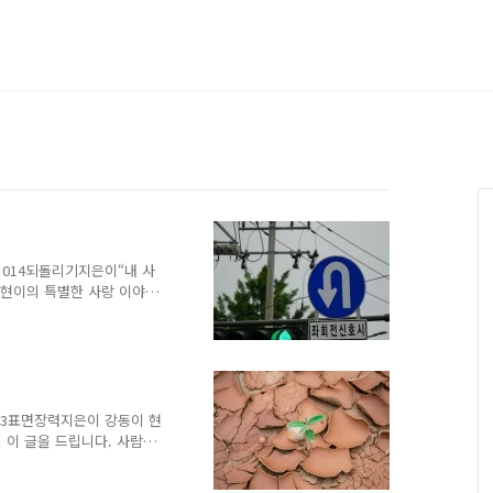
소설 014되돌리기지은이“내 사
”가현이의 특별한 사랑 이야기
요.[새로 시작하기] ◀[이
턴 생활을 마치고 정식 디자
자이너로 보이는 비슷한 또
..[누군가 말 걸어줄 때까
일이 없냐고 물어본다] ◀
니다. 잘 부탁드립니다.”“안
설 013표면장력지은이 강동이 현
머쓱한 듯 ..
 이 글을 드립니다. 사람들
을 펴놓고 잠시 이런저런 딴
?""뭐?""곧 제한 급수 시