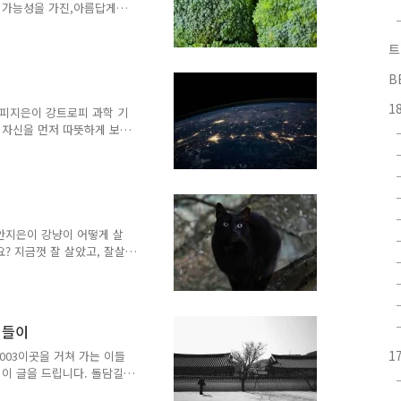
속. 그 ..
한 가능성을 가진,아름답게
부터 편식이 심했던 아이는
.“근데 주영쌤은 야채 안
트
니다.”“그래? 얘들이 보고
안 먹는다고 부모님 속 좀
B
어린이집은 매월 돌아가며 한
1
하게 이야기 하기 위해 식사
트로피지은이 강트로피 과학 기
 누구도 식..
 자신을 먼저 따뜻하게 보
 달리기에는 이제 나는 지쳐
금씩 느려진다. [결승선까지
 활성화][결승선까지 남은 거
 제발! 조금만 더... 이게
그렇게 나는 트랙 바닥에 쓰러
10. 로봇이다. 서진 뒤에
 제안지은이 강냥이 어떻게 살
? 지금껏 잘 살았고, 잘살
다.현은 B의 제안이 그럴듯
즈를 구하고 싶다면 아래 물
는 무사하지 못하는 거 말
 주 화요일 저녁 18시 45분
이들이
길고양이 똥 두덩이, 애플민
B -준비물을 통해 B의 정체
1
즈 003이곳을 거쳐 가는 이들
..
이 글을 드립니다. 돌담길
일까 나목일까 궁금했다. 나