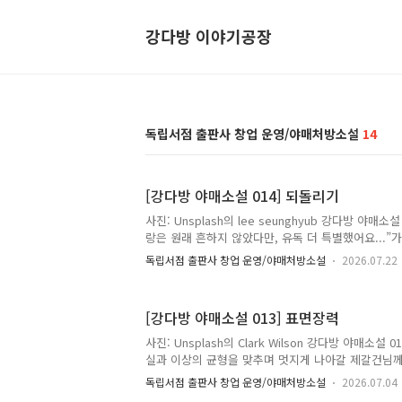
강다방 이야기공장
독립서점 출판사 창업 운영/야매처방소설
14
[강다방 야매소설 014] 되돌리기
사진: Unsplash의 lee seunghyub 강다방 야매
랑은 원래 흔하지 않았다만, 유독 더 특별했어요...
가 지금 시작됩니다.게임을 시작하려면 다음을 눌러주세
독립서점 출판사 창업 운영/야매처방소설
2026.07.22
어 하기]가현이는 인생에서 가장 치열했던 미용실 인
이너가 되어 미용실에 출근했습니다. 미용실에는 디
래 몇몇이 보입니다. 분주해 보이는 사람들에게 당신은.
[강다방 야매소설 013] 표면장력
지 기다리면서 그냥 있는다][반갑게 인사하며 도와줄 
[챕터 1. 첫 만남]“안녕하세요. 처음 출근한 백가현입
사진: Unsplash의 Clark Wilson 강다방 야매소
녕하세요. 한준수입니다.”그는 자기소개를 하면서 괜히 
실과 이상의 균형을 맞추며 멋지게 나아갈 제갈건님께
은 이기심과 위선으로 가득 차 있다. 책상에 앉아 책
독립서점 출판사 창업 운영/야매처방소설
2026.07.04
생각을 하는데, 민호가 말을 건넸다."야 그 얘기 들었냐