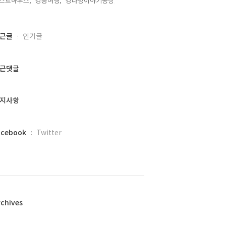
스트하우스,
강릉여행,
강다방이야기공장,
근글
인기글
근댓글
지사항
acebook
Twitter
rchives