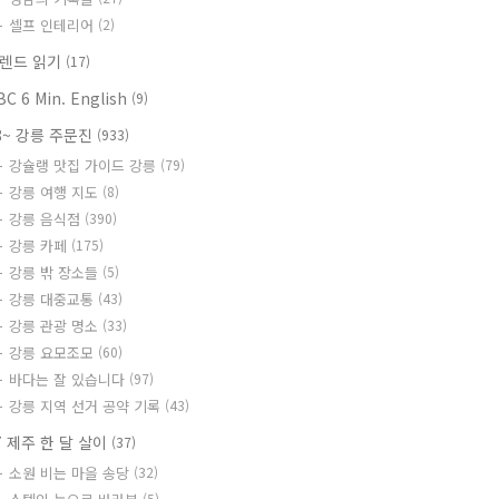
셀프 인테리어
(2)
렌드 읽기
(17)
BC 6 Min. English
(9)
8~ 강릉 주문진
(933)
강슐랭 맛집 가이드 강릉
(79)
강릉 여행 지도
(8)
강릉 음식점
(390)
강릉 카페
(175)
강릉 밖 장소들
(5)
강릉 대중교통
(43)
강릉 관광 명소
(33)
강릉 요모조모
(60)
바다는 잘 있습니다
(97)
강릉 지역 선거 공약 기록
(43)
7 제주 한 달 살이
(37)
소원 비는 마을 송당
(32)
(5)