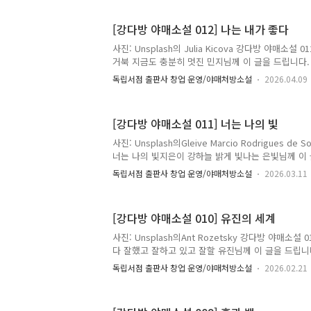
작된대.""진심?""응. 누나가 시청에서 일하는데 가
수도 제한할 거래.""와 제한 급수면 학교도 휴교하는 
[강다방 야매소설 012] 나는 내가 좋다
휴교 안 했는데 물 안 나온다고 휴교하겠냐?"대릉시에
째. 식수원이 되는 운봉댐의 저수율이 20% 아래로 
사진: Unsplash의 Julia Kicova 강다방 야매소설
도 없었다. 처음에는 농업용수가 제한되고, 그다음으.
거북 지금도 충분히 멋진 민지님께 이 글을 드립니다. 
실 잘 모르겠다. 서른 후반이 되었는데 아직 뭐 하나 
독립서점 출판사 창업 운영/야매처방소설
2026.04.09
직 난 불안정하기만 하다."[민지는뭐든할수있지]님 
다."예전 취업 준비할 때부터 등록해 사용 중인 별명인
하다. 바꿔야겠다. 어렸을 때는 뭐든 할 수 있는 나이
[강다방 야매소설 011] 너는 나의 빛
알지 못한 게 아쉽다. 지나고 나면 지금 이 순간도 
여행 왔다. 일상이 아닌 타지라 그런지, 평소 생각하지
사진: Unsplash의Gleive Marcio Rodrigues de
른다. 카페에 앉아 적어본다. 커피를 마시며 책도 읽고
너는 나의 빛지은이 강하늘 밝게 빛나는 은빛님께 이 
음이 바다에 닿을 때, 은빛이는 비로소 살아났다. '
독립서점 출판사 창업 운영/야매처방소설
2026.03.11
시작하려다 상투적인 것 같아 조금은 감성적인 문장
제 이름은 은빛입니다. 저는 지금 바다가 보이는 카페
리고 바람이 강해요. 맑은 하늘과 푸른 바다를 상상하
[강다방 야매소설 010] 유진의 세계
뿌옇고 바다는 어둡네요. 처음에는 이런 날씨가 싫었
는 파도의 하얀 포말을 보고 있으니 괜찮아졌습니다. 
사진: Unsplash의Ant Rozetsky 강다방 야매소
없이 맑은 날만 계속되면 식물과 동물이 살 수 없다는 
다 잘했고 잘하고 있고 잘할 유진님께 이 글을 드립니다.
20대의 끝자락에서 나는 나를 돌본다. 20대 초반에는 
독립서점 출판사 창업 운영/야매처방소설
2026.02.21
았는데, 직장 생활 5년 차를 지나며 반짝였던 모습은
한 직장인이 된 내 모습을 발견했다. 어찌 보면 현명
뭔가를 잃어버린 느낌이 들었다. 그래서 마음 맞는 