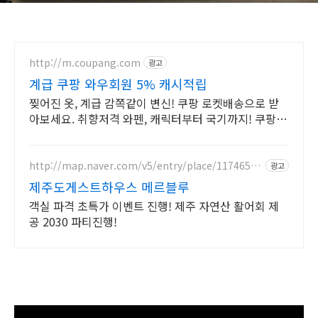
http://m.coupang.com
광고
계급 쿠팡 와우회원 5% 캐시적립
찢어진 옷, 계급 감쪽같이 변신! 쿠팡 로켓배송으로 받
아보세요. 취향저격 와펜, 캐릭터부터 국기까지! 쿠팡에
서 다채로운 디자인을 만나보세요.
http://map.naver.com/v5/entry/place/11746515
광고
92
제주도게스트하우스 메르블루
객실 파격 초특가 이벤트 진행! 제주 자연산 활어회 제
공 2030 파티진행!