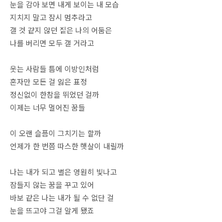
눈을 감아 보면 내게 보이는 내 모습
지치지 말고 잠시 멈추라고
갤 것 같지 않던 짙은 나의 어둠은
나를 버리면 모두 갤 거라고
웃는 사람들 틈에 이방인처럼
혼자만 모든 걸 잃은 표정
정신없이 한참을 뛰었던 걸까
이제는 너무 멀어진 꿈들
이 오랜 슬픔이 그치기는 할까
언제가 한 번쯤 따스한 햇살이 내릴까
나는 내가 되고 별은 영원히 빛나고
잠들지 않는 꿈을 꾸고 있어
바보 같은 나는 내가 될 수 없단 걸
눈을 뜨고야 그걸 알게 됐죠