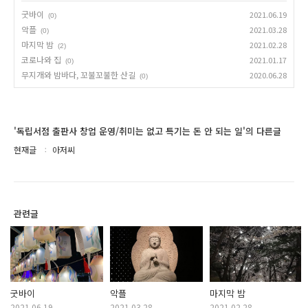
굿바이
2021.06.19
(0)
악플
2021.03.28
(0)
마지막 밤
2021.02.28
(2)
코로나와 집
2021.01.17
(0)
무지개와 밤바다, 꼬불꼬불한 산길
2020.06.28
(0)
'독립서점 출판사 창업 운영/취미는 없고 특기는 돈 안 되는 일'의 다른글
현재글
아저씨
관련글
굿바이
악플
마지막 밤
2021.06.19
2021.03.28
2021.02.28