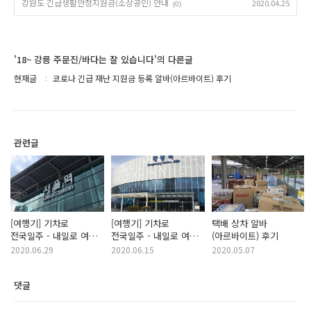
강원도 긴급생활안정지원금(소상공인) 안내
2020.04.25
(0)
'18~ 강릉 주문진/바다는 잘 있습니다'의 다른글
현재글
코로나 긴급 재난 지원금 등록 알바(아르바이트) 후기
관련글
[여행기] 기차로
[여행기] 기차로
택배 상차 알바
전국일주 - 내일로 여행
전국일주 - 내일로 여행
(아르바이트) 후기
2일차 (서울 ▶ 대전 ▶
1일차 (강릉 ▶ 제천 ▶
2020.06.29
2020.06.15
2020.05.07
익산 ▶ 광주)
서울)
댓글