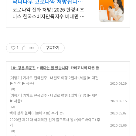
닥터나우 코로나약 처방됩니다
365일 24시간 진료가능
코로나약 전화 처방! 2026 한경비즈
니스 한국소비자만족지수 비대면 진
료 앱 1위
1
구독하기
'
18~ 강릉 주문진
>
바다는 잘 있습니다
' 카테고리의 다른 글
[여행기] 기차로 전국일주 - 내일로 여행 2일차 (서울 ▶ 대전
▶ 익산 ▶ 광주)
2020.06.29
(0)
[여행기] 기차로 전국일주 - 내일로 여행 1일차 (강릉 ▶ 제천
▶ 서울)
2020.06.15
(2)
택배 상차 알바(아르바이트) 후기
2020.05.07
(0)
2020년 제21대 국회의원 선거 출구조사 알바(아르바이트) 후
기
2020.05.06
(0)