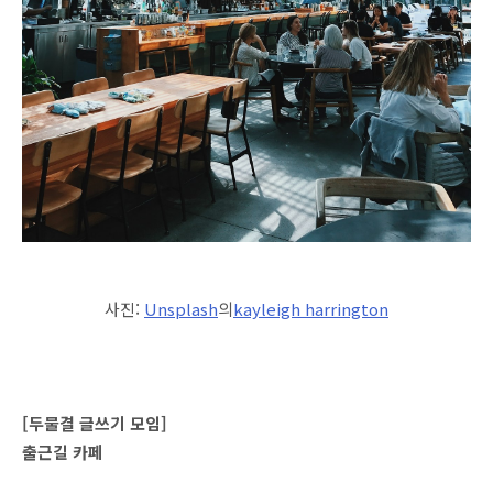
사진:
Unsplash
의
kayleigh harrington
[두물결 글쓰기 모임]
출근길 카페