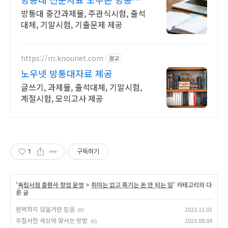
자료포털 NO.1
방통대 중간과제물, 주관식시험, 출석
대체, 기말시험, 기출문제 제공
https://m.knounet.com
광고
노우넷 방통대자료 제공
글쓰기, 과제물, 출석대체, 기말시험,
계절시험, 모의고사 제공
1
구독하기
'
독립서점 출판사 창업 운영
>
취미는 없고 특기는 돈 안 되는 일
' 카테고리의 다
른 글
완벽하지 않을거란 믿음
2023.11.01
(0)
무질서한 세상에 맞서는 방법
2023.08.09
(0)