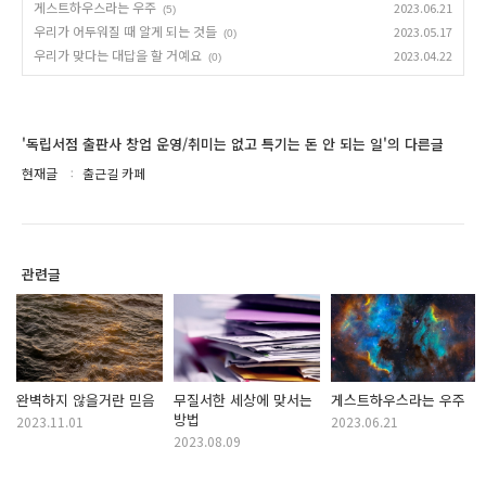
게스트하우스라는 우주
2023.06.21
(5)
우리가 어두워질 때 알게 되는 것들
2023.05.17
(0)
우리가 맞다는 대답을 할 거예요
2023.04.22
(0)
'독립서점 출판사 창업 운영/취미는 없고 특기는 돈 안 되는 일'의 다른글
현재글
출근길 카페
관련글
완벽하지 않을거란 믿음
무질서한 세상에 맞서는
게스트하우스라는 우주
방법
2023.11.01
2023.06.21
2023.08.09