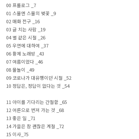
00 프롤로그 _7
01 스물엔 스물의 벚꽃 _9
02 매화 전구 _16
03 글 치는 사람 _19
04 별 같은 시절 _26
05 우연에 대하여 _37
06 황제 노래방 _43
07 여름이었다 _46
08 물놀이 _49
09 코로나가 대유행이던 시절 _52
10 정답은, 정답이 없다는 것 _54
11 아이를 기다리는 간절함 _65
12 어른으로 번져 가는 것 _68
13 좋은 일 _71
14 가을은 참 괜찮은 계절 _72
15 이사_75