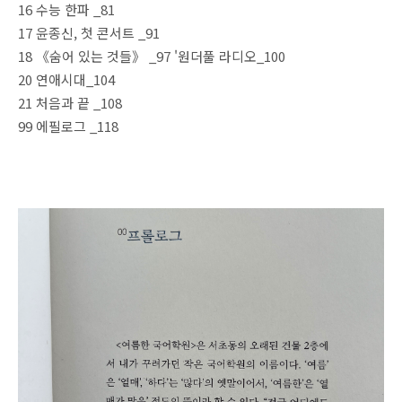
16 수능 한파 _81
17 윤종신, 첫 콘서트 _91
18 《숨어 있는 것들》 _97 '원더풀 라디오_100
20 연애시대_104
21 처음과 끝 _108
99 에필로그 _118