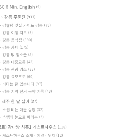
BC 6 Min. English
(9)
8~ 강릉 주문진
(933)
강슐랭 맛집 가이드 강릉
(79)
강릉 여행 지도
(8)
강릉 음식점
(390)
강릉 카페
(175)
강릉 밖 장소들
(5)
강릉 대중교통
(43)
강릉 관광 명소
(33)
강릉 요모조모
(60)
바다는 잘 있습니다
(97)
강릉 지역 선거 공약 기록
(43)
7 제주 한 달 살이
(37)
소원 비는 마을 송당
(32)
스텝의 눈으로 바라본
(5)
종료) 강다방 시즌1 게스트하우스
(118)
게스트하우스 소개 · 예약 · 위치
(12)