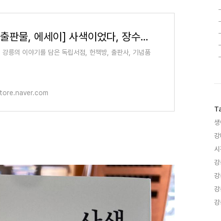
[독립출판물, 에세이] 사색이었다, 장수미, 최미나, 이혜라 : 강다방
] 강릉의 이야기를 담은 독립서점, 헌책방, 출판사, 기념품
tore.naver.com
T
생
강
시
강
강
강
강