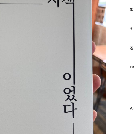
최
최
근
글
과
최
인
기
글
공
페
F
이
스
북
트
위
터
플
A
러
그
인
C