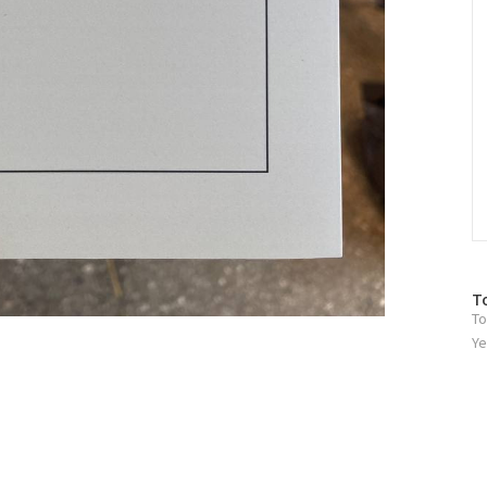
방
T
To
문
자
Ye
수