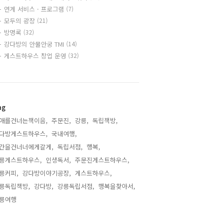
연계 서비스 · 프로그램
(7)
모두의 광장
(21)
방명록
(32)
강다방의 안물안궁 TMI
(14)
게스트하우스 창업 운영
(32)
ag
애를건너는책이음,
주문진,
강릉,
독립책방,
다방게스트하우스,
국내여행,
간을건너너에게갈게,
독립서점,
행복,
릉게스트하우스,
인생독서,
주문진게스트하우스,
릉커피,
강다방이야기공장,
게스트하우스,
릉독립책방,
강다방,
강릉독립서점,
행복을찾아서,
릉여행,