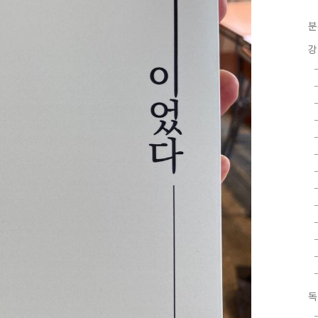
분
강
독