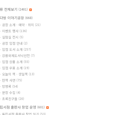
류 전체보기
(2401)
다방 이야기공장
(668)
공장 소개 · 예약 · 위치
(21)
이벤트 행사
(136)
실험실 전시
(5)
공장 입점 안내
(2)
입점 도서 소개
(257)
강릉국제도서낙선전
(7)
입점 상품 소개
(55)
입점 우표 소개
(19)
오늘의 책 · 생일책
(13)
헌책 사연
(75)
방명록
(54)
문장 수집
(4)
초록친구들
(20)
립서점 출판사 창업 운영
(601)
독립서점 출판사 창업 일기
(53)