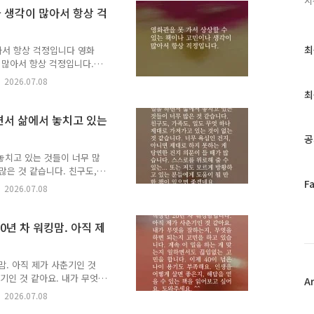
시
세요.🎁 여러분이 남겨주신
나 생각이 많아서 항상 걱
한 이정표가 되어줄 예정입
추천해주신 분의 이름(별명)으
최
다.?..
최
아서 항상 걱정입니다 영화
근
 많아서 항상 걱정입니다.
로 답합니다. 생애를 건너는
글
2026.07.08
는 책과 그 이유, 그리고 응
과
최
주신 추천은 비슷한 고민을
인
정입니다. 책 추천이 달린
하면서 삶에서 놓치고 있는
기
별명)으로 실제 고민을 남긴
글
공
026년 5월부터 6월까지 강
그램..
놓치고 있는 것들이 너무 많
많은 것 같습니다. 친구도,
페
F
는 것 같습니다. 너무 욕심
2026.07.08
이
의문이 들 때가 많습니다.
황하고 있는 분들에게 도움이
스
온 누군가, 당신의 고민에
북
20년 차 워킹맘. 아직 제
너 너에게 갈게.✍️ 고민에
트
에 남겨주세요.🎁 여러분이
위
게..
맘. 아직 제가 사춘기인 것
터
기인 것 같아요. 내가 무엇
플
A
. 계속 이 일을 하는 게
러
2026.07.08
이 넘은 나이 용기도 부족해
그