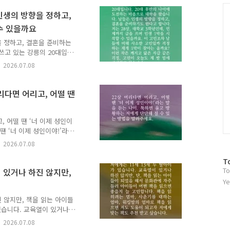
 책을 읽어보고 싶어요. 도
인
C
 고민에 책으로 답합니다. 생
 인생의 방향을 정하고,
고민에 어울리는 책과 그 이
수 있을까요
여러분이 남겨주신 추천은 비
..
을 정하고, 결혼을 준비하는
쓰고 있는 강릉의 20대입니
왔습니다. 남들은 인생의 방
2026.07.08
28살, 대학교 3학년인데,
 이 고민조차 남들에 비해
 이런 작은 깨지고 닳은 자
어리다면 어리고, 어떨 땐
니다. ✉️ 시간을 먼저 지
건너는 책 이음 : 시간을
.
, 어떨 땐 ‘너 이제 성인이
땐 ‘너 이제 성인이야!’라
해 질 수 있는 방법을 알려
2026.07.08
에 책으로 답합니다. 생애를
 어울리는 책과 그 이유, 그
방
T
이 남겨주신 추천은 비슷한
To
이 있거나 하진 않지만,
문
어줄 예정입니다. 책 추천이
자
Ye
이름(별명)으로 실제 고민을
수
 않지만, 책을 읽는 아이들
 있습니다. 교육열이 있거나
문화관에 자주 들러 아이들이
2026.07.08
는 엄마, 사춘기를 대하는