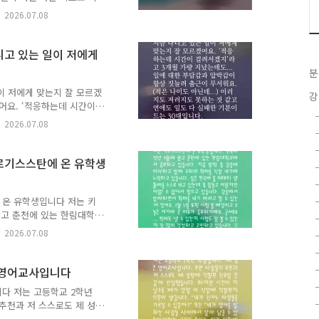
지네요... 부디 올해는 정
2026.07.08
✉️ 시간을 먼저 지나온 누
책 이음 : 시간을 건너 너
 응원의 한마디를 댓글에 남
다니고 있는 일이 저에게
을 하는 또 다른 누군가에게
분
고민 가운데 80개를 선정
분에게 추천 ..
이 저에게 맞는지 잘 모르겠
강
어요. ‘적응하는데 시간이
한 부담감과 압박감이 항상 짓
2026.07.08
지도 저러지도 못하는 것 같
✉️ 시간을 먼저 지나온 누군
 이음 : 시간을 건너 너에
 키르기스스탄에 온 유학생
응원의 한마디를 댓글에 남겨
하는 또 다른 누군가에게 다
 ..
 온 유학생입니다 저는 키
왔고 춘천에 있는 한림대학교
고 알바 구하며 학비를 직
2026.07.08
 생활비를 스스로 내고 있
습니다. 강릉에서 알바하면서
토픽 시험 볼 예정이고 오늘
은 영어교사입니다
낼 수 있는지 시험도 잘 볼
니다 저는 고등학교 2학년
 할 수 있겠치? ㅠㅠ ✉️
추천과 저 스스로도 제 성
니다. 생애를 ..
시간이 지날수록 제가 정말