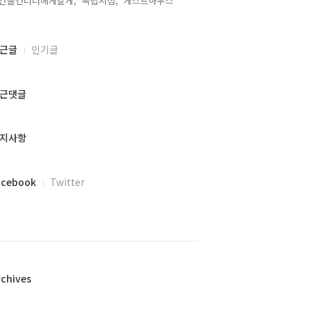
간을건너너에게갈게,
독립서점,
게스트하우스,
근글
인기글
근댓글
지사항
acebook
Twitter
rchives