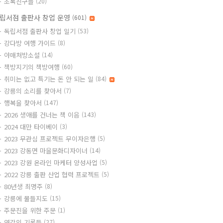
초록친구들
(20)
립서점 출판사 창업 운영
(601)
독립서점 출판사 창업 일기
(53)
강다방 여행 가이드
(8)
야매처방소설
(14)
책방지기의 책방여행
(60)
취미는 없고 특기는 돈 안 되는 일
(84)
강릉의 소리를 찾아서
(7)
행복을 찾아서
(147)
2026 생애를 건너는 책 이음
(143)
2024 대만 타이베이
(3)
2023 무관심 프로젝트 무이자은행
(5)
2023 강동면 마을문화디자이너
(14)
2023 강원 온라인 마케터 양성사업
(5)
2022 강릉 출판 산업 협력 프로젝트
(5)
80년생 최명주
(8)
강릉에 물들지도
(15)
주문진을 위한 주문
(1)
영감의 기록들
(27)