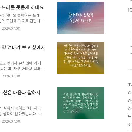
군가, 당신의 고민에 책으로
게 갈게.✍️ 고민에 어울리는
하는 노래를 못듣게 하내요
(
세요.🎁 여러분이 남겨주신
듣게 하내요 좋아하는 노래
한 이정표가 되어줄 예정입
당신의 고민에 책으로 답합니
천해주신 분..
.✍️ 고민에 어울리는 책과
2026.07.08
🎁 여러분이 남겨주신 추천
이정표가 되어줄 예정입니다.
신 분의 이름(별명)으로 실
아빠랑 엄마가 보고 싶어서
️ 이 고민은 2026년 5월
는 책 이음] 프로그램을 통
 방..
 보고 싶어서 유치원에 가기
니는데, 자꾸 아빠랑 엄마
물이 나요. 어떻게 하면 될
2026.07.08
당신의 고민에 책으로 답합니
T
.✍️ 고민에 어울리는 책과
🎁 여러분이 남겨주신 추천
내고 싶은 마음과 잘하지
강
이정표가 되어줄 예정입니다.
강
신 분의 이름(별명)으로 실
 이 ..
과 잘하지 못하는 ‘나‘ 사이
강
한 생각이 많아졌습니다. 사
독
 못하는 ‘나‘ 사이에 간극
2026.07.08
주
, 당신의 고민에 책으로 답
 갈게.✍️ 고민에 어울리는