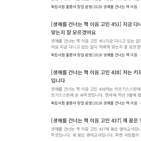
원하려 하는데 경력이 없는 탓인지 면접에서 자꾸 떨어
독립서점 출판사 창업 운영/2026 생애를 건너는 책 이음
말 취업하고 싶고 해야만 하는데 어떡하면 좋을까요? 
군가, 당신의 고민에 책으로 답합니다. 생애를 건너는 
에게 갈게.✍️ 고민에 어울리는 책과 그 이유, 그리고
[생애를 건너는 책 이음 고민 451] 지금 
겨주세요.🎁 여러분이 남겨주신 추천은 비슷한 고민
맞는지 잘 모르겠어요
다정한 이정표가 되어줄 예정입니다. 책 추천이 달린 
해, 추천해주신 분의 이름(별명)으로 실제 고민을 남긴 
생애를 건너는 책 이음 고민 451지금 다니고 있는 일
어요 지금 다니고 있는 일이 저에게 맞는지 잘 모르겠
걸려서겠지’라고 3개월 가량 지났는데도... 일에 대
독립서점 출판사 창업 운영/2026 생애를 건너는 책 이음
눌려 출근이 무서워요. (적은 나이도 아닌데...) 이러
고 연애도 일도 다 실패한 기분이 드는 30대입니다. 
가, 당신의 고민에 책으로 답합니다. 생애를 건너는 책
[생애를 건너는 책 이음 고민 438] 저는
게 갈게.✍️ 고민에 어울리는 책과 그 이유, 그리고 
입니다
주세요.🎁 여러분이 남겨주신 추천은 비슷한 고민을 
정한 이정표가 되어줄 예정입니다. 책 추천이 달린 고민
생애를 건너는 책 이음 고민 438저는 키르기스스탄에
르기스스탄에 온 유학생입니다. 한국에 작년 9월에 
에서 공부하고 있습니다. 지금 방학 중 강릉에 이사하
독립서점 출판사 창업 운영/2026 생애를 건너는 책 이음
접 내기에 노력하고 있습니다. 실은 한국에 올 때부터
는데 좀 힘들고 어렵지만 어쩔 수 없어서 힘쓰고 있
학비를 내기 바라고 할 수 있는 게 믿어요. 7월 5일 
[생애를 건너는 책 이음 고민 437] 제 꿈
은 여기에 온 이유가 공부하기예요. 글쎄요… 학비도 
생애를 건너는 책 이음 고민 437제 꿈은 영어교사입
수 있는지 참 많이 걱정하고 고민하고 있습니다. 그래도
학생입니다. 제 꿈은 영어교사입니다. 주변 사람들의 
시간을 먼저 지나온 누군가, 당신의 고민에 책으로 답합
향에 적합한 진로일 것 같아 선정했습니다. 하지만 