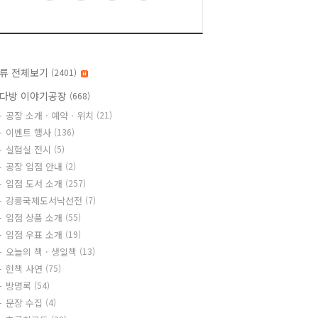
류 전체보기
(2401)
다방 이야기공장
(668)
공장 소개 · 예약 · 위치
(21)
이벤트 행사
(136)
실험실 전시
(5)
공장 입점 안내
(2)
입점 도서 소개
(257)
강릉국제도서낙선전
(7)
입점 상품 소개
(55)
입점 우표 소개
(19)
오늘의 책 · 생일책
(13)
헌책 사연
(75)
방명록
(54)
문장 수집
(4)