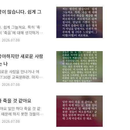
자 저에게 맞는 책도 추천
을 읽는 아이들이 되었음 해
각이 많습니다. 쉽게 그
로 답합니다. 생애를 건너는
는 책과 그 이유, 그리고 응
 ..
. 쉽게 그늘져요. 특히 ‘죽
히 ‘죽음’에 대해 생각하거
다. 만남의 기쁨이 있듯 이
2026.07.08
 마주하게 될 (아주 느닷
무 괴로워지는 인과관계를 알기
차 조금은 두렵습니다. 이별
는 좋아하지만 새로운 사람
할 수 없을까요? 사람, 동
는 나
. ✉️ 시간을 먼저 지나온
 책..
새로운 사람을 만나거나 여
 17:30분 교육문화관. 마지막
성 직장인입니다. 독서는 좋
2026.07.08
주저하게 되는 내가 고민입
르게 살고 싶은데 그러려면,
? 다른 방법이 있을까요?
다 죽을 것 같아요
로 답합니다. 생애를 건너는
같아요 일만 하다 죽을 것 같
는 책과 그 이유, 그리고 응
일 때문에 하지 못한 것들이
음대로 안 돼요. ✉️ 시간
2026.07.08
다. 생애를 건너는 책 이음