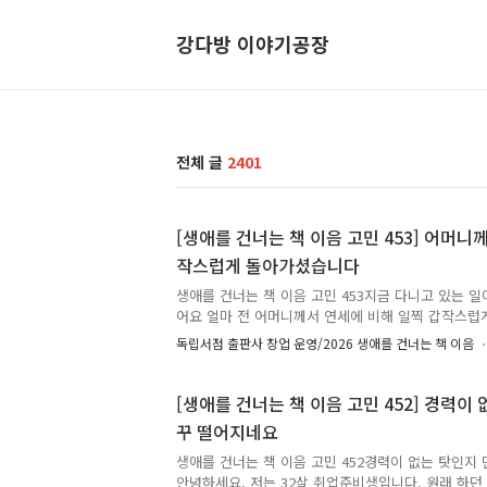
강다방 이야기공장
전체 글
2401
[생애를 건너는 책 이음 고민 453] 어머니
작스럽게 돌아가셨습니다
생애를 건너는 책 이음 고민 453지금 다니고 있는 일
어요 얼마 전 어머니께서 연세에 비해 일찍 갑작스럽
안고 살아가는 것이, 그럼에도 매일 살아내야 하는 것
독립서점 출판사 창업 운영/2026 생애를 건너는 책 이음
마음으로 지내야 할까요… ✉️ 시간을 먼저 지나온 누
로 답합니다. 생애를 건너는 책 이음 : 시간을 건너 너
리는 책과 그 이유, 그리고 응원의 한마디를 댓글에 
[생애를 건너는 책 이음 고민 452] 경력이
겨주신 추천은 비슷한 고민을 하는 또 다른 누군가에
꾸 떨어지네요
예정입니다. 책 추천이 달린 고민 가운데 80개를 선
(별명)으로 실제 고민을 남긴 분에게 추천 도서를 선물
생애를 건너는 책 이음 고민 452경력이 없는 탓인지
안녕하세요. 저는 32살 취업준비생입니다. 원래 하던