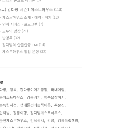
스텝의 눈으로 바라본
종료) 강다방 시즌1 게스트하우스
(118)
게스트하우스 소개 · 예약 · 위치
(12)
연계 서비스 · 프로그램
(7)
모두의 광장
(21)
방명록
(32)
강다방의 안물안궁 TMI
(14)
게스트하우스 창업 운영
(32)
ag
다방,
행복,
강다방이야기공장,
국내여행,
릉게스트하우스,
강릉커피,
행복을찾아서,
릉독립서점,
생애를건너는책이음,
주문진,
립책방,
강릉여행,
강다방게스트하우스,
문진게스트하우스,
인생독서,
강릉,
강릉독립책방,