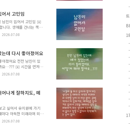
이정표가 되어줄 예정입니다.
신 분의 이름(별명)으로 실
 없어서 고민임
️ 이 고민은 2026년 5월
트
는 책 이음] 프로그램을 통
 남친이 없어서 고민임 ✉️
B
.
합니다. 생애를 건너는 책
책과 그 이유, 그리고 응원
2026.07.08
1
신 추천은 비슷한 고민을 하
니다. 책 추천이 달린 고
)으로 실제 고민을 남긴 분
을 찼는데 다시 좋아졌어요
26년 5월부터 6월까지 강릉
그램을 통해 접수되었습니다.
 좋아졌어요 전전 남친이 있
 ..
요…??? ✉️ 시간을 먼저
 건너는 책 이음 : 시간을
2026.07.08
 그리고 응원의 한마디를 댓
 고민을 하는 또 다른 누군
 달린 고민 가운데 80개를
 뛰어나게 잘하지도, 예
 남긴 분에게 추천 도서를
월까지 강릉 지역 7곳에서 진행
습..
 보고 싶어서 유치원에 가기
 때마다 아득한 미래라며 외
1
 예체능을 잘하지도 않아서
2026.07.08
그것이 옳다고 말할 수 없어