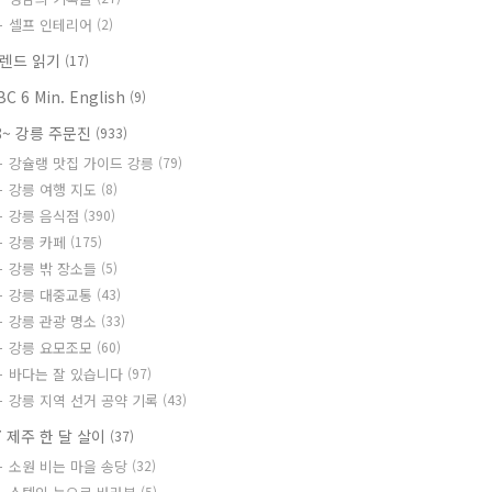
셀프 인테리어
(2)
렌드 읽기
(17)
BC 6 Min. English
(9)
8~ 강릉 주문진
(933)
강슐랭 맛집 가이드 강릉
(79)
강릉 여행 지도
(8)
강릉 음식점
(390)
강릉 카페
(175)
강릉 밖 장소들
(5)
강릉 대중교통
(43)
강릉 관광 명소
(33)
강릉 요모조모
(60)
바다는 잘 있습니다
(97)
강릉 지역 선거 공약 기록
(43)
7 제주 한 달 살이
(37)
소원 비는 마을 송당
(32)
(5)