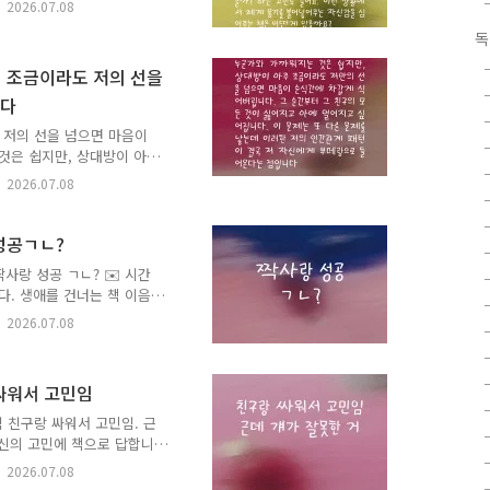
2026.07.08
람들을 가르칠 수 있을까?”
독
 수 있을까?”하는 고민도
신감을 심어주는 책은 어떤
방이 조금이라도 저의 선을
 고민에 책으로 답합니다.
니다
️ 고민에 어울리는 책과 그
여러분이 남겨..
 저의 선을 넘으면 마음이
것은 쉽지만, 상대방이 아
차갑게 식어버립니다. 그 순
2026.07.08
싶어집니다. 이 문제는 또
국 저 자신에게 부메랑으로
마음을 돌리다 보니, 남들도
 성공ㄱㄴ?
게 타오르고 차갑게 꺼져버리
짝사랑 성공 ㄱㄴ? ✉️ 시간
한 거리를 유지하며 제 마음
다. 생애를 건너는 책 이음
반복되는 이런 관계의 악순환
그 이유, 그리고 응원의 한
2026.07.08
천은 비슷한 고민을 하는 또
 책 추천이 달린 고민 가운
실제 고민을 남긴 분에게 추
 싸워서 고민임
월부터 6월까지 강릉 지역 7
통해 접수되었습니다. 7월부
 친구랑 싸워서 고민임. 근
.
당신의 고민에 책으로 답합니
.✍️ 고민에 어울리는 책과
2026.07.08
🎁 여러분이 남겨주신 추천