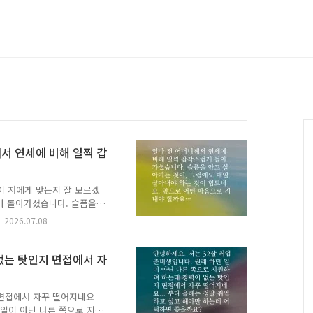
께서 연세에 비해 일찍 갑
이 저에게 맞는지 잘 모르겠
게 돌아가셨습니다. 슬픔을
이 힘드네요. 앞으로 어떤
2026.07.08
군가, 당신의 고민에 책으
에게 갈게.✍️ 고민에 어울
남겨주세요.🎁 여러분이 남
 없는 탓인지 면접에서 자
게 다정한 이정표가 되어줄
정해, 추천해주신 분의 이름
해 드립니다.?..
 면접에서 자꾸 떨어지네요
 일이 아닌 다른 쪽으로 지