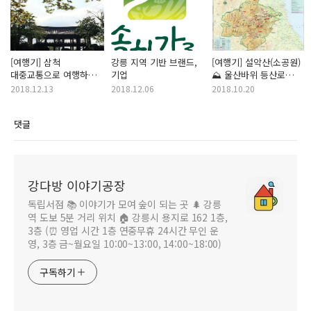
[여행기] 삼척
강릉 지역 기반 브랜드,
[여행기] 설악산(소공원)
대중교통으로 여행하기
기업
⛰ 울산바위 등산로
(feat. 강릉 아랫동네)
코스 등산하기
2018.12.13
2018.12.06
2018.10.20
댓글
강다방 이야기공장
독립서점 📚 이야기가 모여 숲이 되는 곳 🌲 강릉
역 도보 5분 거리 위치 🏠 강릉시 용지로 162 1층,
3층 (⏰ 영업 시간 1층 연중무휴 24시간 무인 운
영, 3층 금~월요일 10:00~13:00, 14:00~18:00)
구독하기