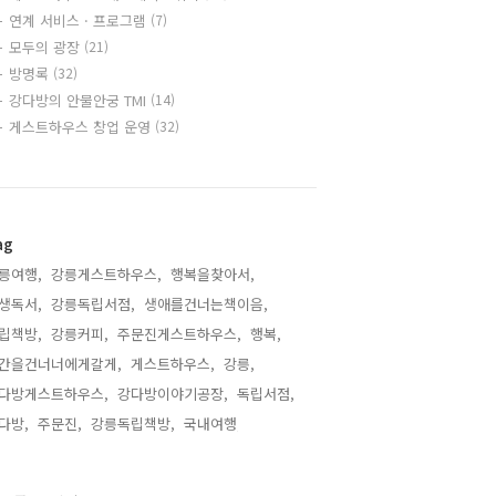
연계 서비스 · 프로그램
(7)
모두의 광장
(21)
방명록
(32)
강다방의 안물안궁 TMI
(14)
게스트하우스 창업 운영
(32)
ag
릉여행,
강릉게스트하우스,
행복을찾아서,
생독서,
강릉독립서점,
생애를건너는책이음,
립책방,
강릉커피,
주문진게스트하우스,
행복,
간을건너너에게갈게,
게스트하우스,
강릉,
다방게스트하우스,
강다방이야기공장,
독립서점,
다방,
주문진,
강릉독립책방,
국내여행,