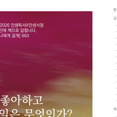
분
강
독