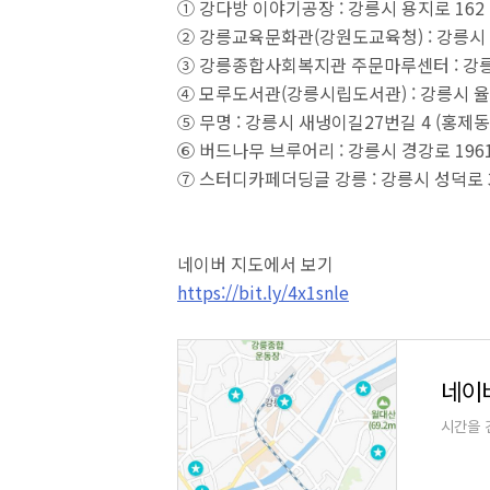
① 강다방 이야기공장 : 강릉시 용지로 162 (
② 강릉교육문화관(강원도교육청) : 강릉시 노암
③ 강릉종합사회복지관 주문마루센터 : 강릉시 
④ 모루도서관(강릉시립도서관) : 강릉시 율곡로 
⑤ 무명 : 강릉시 새냉이길27번길 4 (홍제동 1
⑥ 버드나무 브루어리 : 강릉시 경강로 1961 
⑦ 스터디카페더딩글 강릉 : 강릉시 성덕로 328
네이버 지도에서 보기
https://bit.ly/4x1snle
네이
시간을 