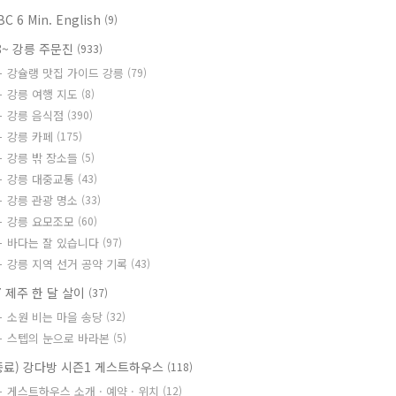
BC 6 Min. English
(9)
8~ 강릉 주문진
(933)
강슐랭 맛집 가이드 강릉
(79)
강릉 여행 지도
(8)
강릉 음식점
(390)
강릉 카페
(175)
강릉 밖 장소들
(5)
강릉 대중교통
(43)
강릉 관광 명소
(33)
강릉 요모조모
(60)
바다는 잘 있습니다
(97)
강릉 지역 선거 공약 기록
(43)
7 제주 한 달 살이
(37)
소원 비는 마을 송당
(32)
스텝의 눈으로 바라본
(5)
종료) 강다방 시즌1 게스트하우스
(118)
게스트하우스 소개 · 예약 · 위치
(12)