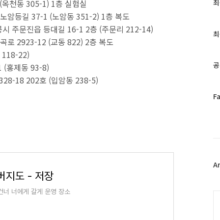
최
옥천동 305-1) 1층 실험실
최
근
등길 37-1 (노암동 351-2) 1층 복도
글
주문진읍 등대길 16-1 2층 (주문리 212-14)
과
최
2923-12 (교동 822) 2층 복도
인
기
18-22)
글
공
(홍제동 93-8)
-18 202호 (입암동 238-5)
페
F
이
스
북
트
위
터
플
A
버지도 - 저장
러
그
건너 너에게 갈게 운영 장소
인
C