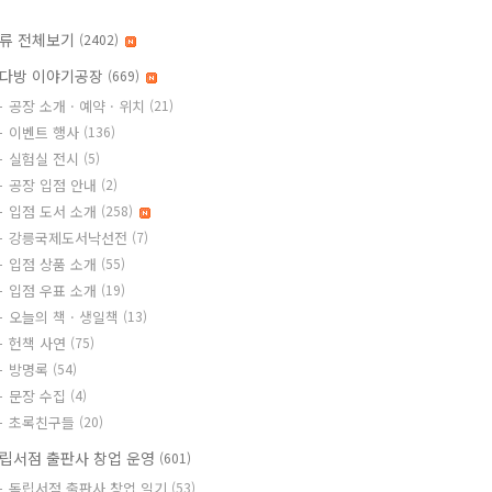
류 전체보기
(2402)
다방 이야기공장
(669)
공장 소개 · 예약 · 위치
(21)
이벤트 행사
(136)
실험실 전시
(5)
공장 입점 안내
(2)
입점 도서 소개
(258)
강릉국제도서낙선전
(7)
입점 상품 소개
(55)
입점 우표 소개
(19)
오늘의 책 · 생일책
(13)
헌책 사연
(75)
방명록
(54)
문장 수집
(4)
초록친구들
(20)
립서점 출판사 창업 운영
(601)
독립서점 출판사 창업 일기
(53)