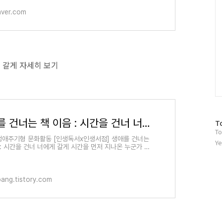
aver.com
게 갈게 자세히 보기
생애를 건너는 책 이음 : 시간을 건너 너에게 갈게
방
T
To
문
 생애주기형 문화활동 [인생독서x인생서점] 생애를 건너는
자
Ye
 : 시간을 건너 너에게 갈게 시간을 먼저 지나온 누군가 당
수
민에 책으로 답합니다.어린이부터 청소년, 성인, 시니어까
ang.tistory.com