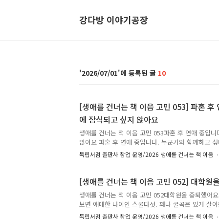
강다방 이야기공장
2026/07/01
10
[생애를 건너는 책 이음 고민 053] 파혼 후
에 잠식되고 싶지 않아요
생애를 건너는 책 이음 고민 053파혼 후 연애 중입니
않아요 파혼 후 연애 중입니다. 누군가와 함께하고 
는 마음은 있지만 두렵고 불안하고 회의적인 마음도 
독립서점 출판사 창업 운영/2026 생애를 건너는 책 이음
믿지 못하게 합니다. 힘을 내고 싶어요. 무서움에 잠식
을 먼저 지나온 누군가, 당신의 고민에 책으로 답합니
: 시간을 건너 너에게 갈게.✍️ 고민에 어울리는 책과 
[생애를 건너는 책 이음 고민 052] 대학
마디를 댓글에 남겨주세요.🎁 여러분이 남겨주신 추
생애를 건너는 책 이음 고민 052대학원을 중퇴했어요
다른 누군가에게 다정한 이정표가 되어줄 예정입니다.
보면 애매한 나이인 스물다섯. 꽤나 굴곡은 있게 살
데 80개를 선정해, 추천해주신 분의 이름(별명)으로 실
하고자 하는 대로 최선의 선택을 모으고 모아 지금의
독립서점 출판사 창업 운영/2026 생애를 건너는 책 이음