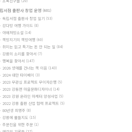
초록친구들
(20)
립서점 출판사 창업 운영
(601)
독립서점 출판사 창업 일기
(53)
강다방 여행 가이드
(8)
야매처방소설
(14)
책방지기의 책방여행
(60)
취미는 없고 특기는 돈 안 되는 일
(84)
강릉의 소리를 찾아서
(7)
행복을 찾아서
(147)
2026 생애를 건너는 책 이음
(143)
2024 대만 타이베이
(3)
2023 무관심 프로젝트 무이자은행
(5)
2023 강동면 마을문화디자이너
(14)
2023 강원 온라인 마케터 양성사업
(5)
2022 강릉 출판 산업 협력 프로젝트
(5)
80년생 최명주
(8)
강릉에 물들지도
(15)
주문진을 위한 주문
(1)
영감의 기록들
(27)