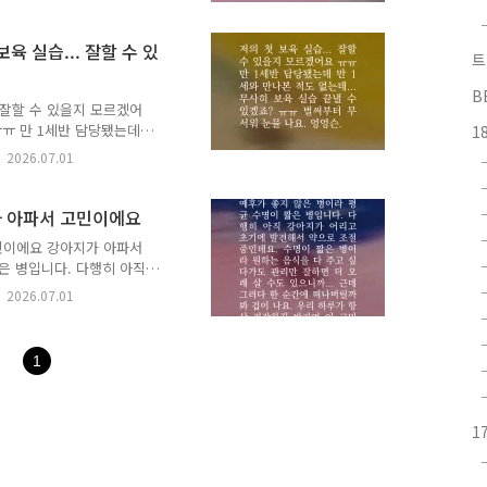
만, 인간관계 때문에 너무
 제가 피해를 보는 것 같아
보육 실습... 잘할 수 있
 지금이라도 다른 길을 찾
트
가 ✉️ 시간을 먼저 지나온
B
..
. 잘할 수 있을지 모르겠어
ㅠㅠ 만 1세반 담당됐는데
1
낼 수 있겠죠? ㅠㅠ 벌써부
2026.07.01
 누군가, 당신의 고민에 책
너에게 갈게.✍️ 고민에 어
 남겨주세요.🎁 여러분이
지가 아파서 고민이에요
에게 다정한 이정표가 되어
고민이에요 강아지가 아파서
선정해, 추천해주신 분의 이
은 병입니다. 다행히 아직
물..
요. 수명이 짧은 병이라 원
2026.07.01
살 수도 있으니까... 근데
루가 항상 건강하길 바라며
 당신의 고민에 책으로 답합
1
게.✍️ 고민에 어울리는 책
요.🎁 여러분이 남겨주신
 이정표가 ..
1