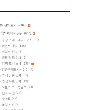
류 전체보기
(2402)
다방 이야기공장
(669)
공장 소개 · 예약 · 위치
(21)
이벤트 행사
(136)
실험실 전시
(5)
공장 입점 안내
(2)
입점 도서 소개
(258)
강릉국제도서낙선전
(7)
입점 상품 소개
(55)
입점 우표 소개
(19)
오늘의 책 · 생일책
(13)
헌책 사연
(75)
방명록
(54)
문장 수집
(4)