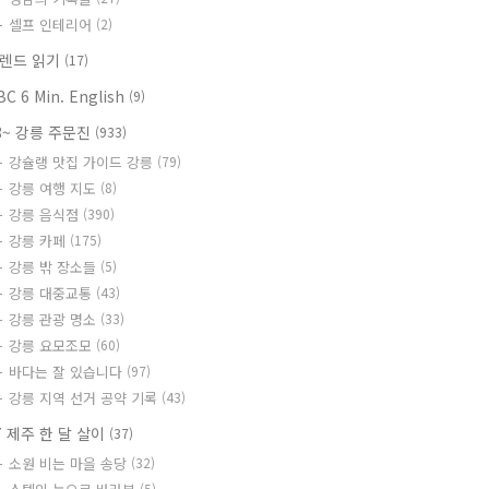
셀프 인테리어
(2)
렌드 읽기
(17)
BC 6 Min. English
(9)
8~ 강릉 주문진
(933)
강슐랭 맛집 가이드 강릉
(79)
강릉 여행 지도
(8)
강릉 음식점
(390)
강릉 카페
(175)
강릉 밖 장소들
(5)
강릉 대중교통
(43)
강릉 관광 명소
(33)
강릉 요모조모
(60)
바다는 잘 있습니다
(97)
강릉 지역 선거 공약 기록
(43)
7 제주 한 달 살이
(37)
소원 비는 마을 송당
(32)
(5)