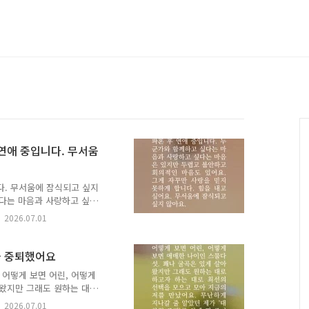
 연애 중입니다. 무서움
다. 무서움에 잠식되고 싶지
싶다는 마음과 사랑하고 싶다
있어요. 그게 자꾸만 사랑을
2026.07.01
되고 싶지 않아요. ✉️ 시간
다. 생애를 건너는 책 이음
그 이유, 그리고 응원의 한
원을 중퇴했어요
천은 비슷한 고민을 하는 또
 어떻게 보면 어린, 어떻게
 책 추천이 달린 고민 가운
아왔지만 그래도 원하는 대로
제 고..
 저를 만났어요. 무난하게
2026.07.01