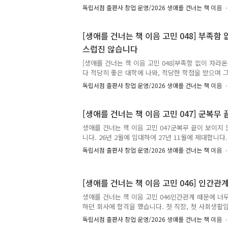
의 고민에 책으로 답합니다. 생애를 건너는 책 이음 :
독립서점 출판사 창업 운영/2026 생애를 건너는 책 이음
✍️ 고민에 어울리는 책과 그 이유, 그리고 응원의 
🎁 여러분이 남겨주신 추천은 비슷한 고민을 하는 또
정표가 되어줄 예정입니다. 책 추천이 달린 고민 가운
[생애를 건너는 책 이음 고민 048] 부족함 
주신 분의 이름(별명)으로 실제 고민을 남긴 분에게 
스럽진 않습니다
다.🕰️ 이 고민은 2026년 5월부터 6월까지 강릉 지
너는 책 이음] 프로그램을 통해 접수되었습니다. 7월.
[생애를 건너는 책 이음 고민 048]부족함 없이 자라
다 적당히 좋은 대학에 나와, 적당한 학점을 받으며 
지금, 남들보다 빠르게 취업했다곤 하나, 만족스럽진 않
독립서점 출판사 창업 운영/2026 생애를 건너는 책 이음
좋은 복지만을 그리며 퇴근 후에도 쉬지 못하는 삶을
충분히 좋다곤 하는 직장에 있으면서 왜 제게는 불만
뚤어서 그런 걸까요? 감사할 줄 모르는 제가 문제일까
[생애를 건너는 책 이음 고민 047] 군복무
간에 지치면서, 동시에 안정을 얻는 나날들이 앞으로
생애를 건너는 책 이음 고민 047군복무 끝이 보이지
✉️ 시간을 먼저 지나온 누군가, 당신의 고민에 책으
니다. 26년 2월에 입대하여 27년 11월에 제대합니다
책 이음 : 시간을 건너 너에게 갈게.✍️ 고민에 어울리는
에서 멍 때리는 것이 전부인 군사경찰(헌병)의 전역이
독립서점 출판사 창업 운영/2026 생애를 건너는 책 이음
가 잘 버틸 수 있을런지... ✉️ 시간을 먼저 지나온 
답합니다. 생애를 건너는 책 이음 : 시간을 건너 너에
책과 그 이유, 그리고 응원의 한마디를 댓글에 남겨주
[생애를 건너는 책 이음 고민 046] 인간
추천은 비슷한 고민을 하는 또 다른 누군가에게 다정
니다. 책 추천이 달린 고민 가운데 80개를 선정해, 
생애를 건너는 책 이음 고민 046인간관계 때문에 너
로 실제 고민을 남긴 분에게 추천 도서를 선물해..
하던 회사에 합격을 했습니다. 첫 직장, 첫 사회생활입
민은 끝날 줄 알았는데 현실은 그게 아니었습니다. 
독립서점 출판사 창업 운영/2026 생애를 건너는 책 이음
(진급, 결혼, 육아...) 등으로 늘 날이 서있고, 본인