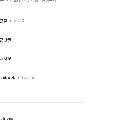
문진게스트하우스,
강릉,
인생독서,
근글
인기글
근댓글
지사항
acebook
Twitter
rchives