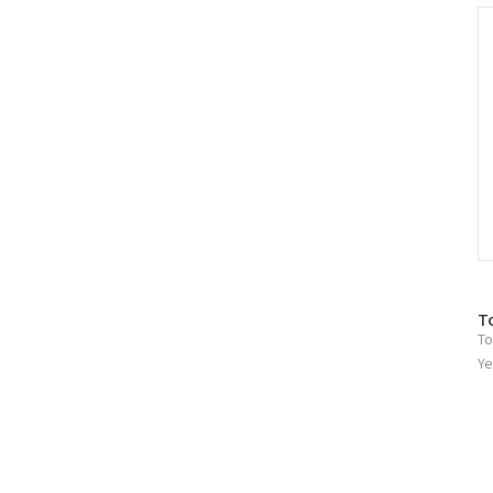
인
C
방
T
To
문
자
Ye
수