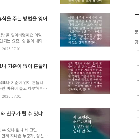
... 그래서 새로운 분야로
 왔어요. 뭐 서사가 참 길
 뛰어든다는 게 많이 겁납니
 휴식을 주는 방법을 잊어
가, 당신의 고민에 책으로 답
 갈게.✍️ 고민에 어울리는
분
..
 방법을 잊어버렸어요 어릴
민되는 요즘. 쉼 없이 대학
강
주는 방법을 잊어버린 느낌.
2026.07.01
 먼저 지나온 누군가, 당신
 시간을 건너 너에게 갈게.
한마디를 댓글에 남겨주세요.
목표나 기준이 없이 흔들리
 다른 누군가에게 다정한 이
데 80개를 선정해, 추천해
천 도서를..
 목표나 기준이 없이 흔들리
조급한 마음이 들고 하루하루
하면 안 될것 같은 조급함
2026.07.01
아요. 취업 이후엔 남들 하
연히 한강에서 불꽃놀이만 봐
 생각이 들어요. 다들 결혼
무와 친구가 될 수 있냐
 시대에 나만 머물러 있는
까요? ✉️ 시간을 먼저 지
건너는 책 이음 ..
 수 있냐 없냐 제 고민
간을 먼저 지나온 누군가, 당신