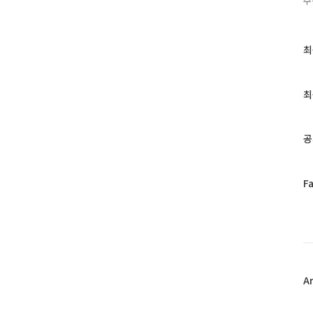
주
최
최
근
글
과
최
인
기
글
공
페
F
이
스
북
트
위
터
플
A
러
그