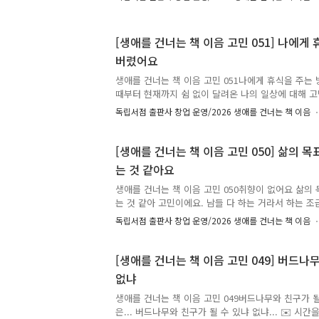
지나갈 줄 알았던 제가 ‘대학원 중퇴’를 하게 될 줄이야
배움을 이제 막 시작하기에 앞서 첫 혼여행으로 강릉에
었지만! 이번에도 오로지 혼자서 전혀 모르는 분야에
[생애를 건너는 책 이음 고민 051] 나에게
다. 저 잘할 수 있겠죠? ✉️ 시간을 먼저 지나온 누군
버렸어요
합니다. 생애를 건너는 책 이음 : 시간을 건너 너에게
책과 그 이유, 그리고 응원의 한마디를 댓글에 남겨주세
생애를 건너는 책 이음 고민 051나에게 휴식을 주는
때부터 현재까지 쉼 없이 달려온 나의 일상에 대해 고
졸업 → 취업하여 사회생활 4년 차. 나에게 휴식을 
독립서점 출판사 창업 운영/2026 생애를 건너는 책 이음
뭘 해야 할지 정답이 있는 건지 모르겠다. ✉️ 시간을
의 고민에 책으로 답합니다. 생애를 건너는 책 이음 :
✍️ 고민에 어울리는 책과 그 이유, 그리고 응원의 
[생애를 건너는 책 이음 고민 050] 삶의 
🎁 여러분이 남겨주신 추천은 비슷한 고민을 하는 또
는 것 같아요
정표가 되어줄 예정입니다. 책 추천이 달린 고민 가운
주신 분의 이름(별명)으로 실제 고민을 남긴 분에게 추
생애를 건너는 책 이음 고민 050취향이 없어요 삶의
는 것 같아 고민이에요. 남들 다 하는 거라서 하는 
를 내 명확한 기준에 따라 채우는 게 아닌 뭐라도 안 
독립서점 출판사 창업 운영/2026 생애를 건너는 책 이음
에 뭐라도 하고 있어야 한다는 강박이 생겨버린 것 같
는 운동, 독서하며 살아가고 있었는데, 런닝하다 우
도 행복해하던 사람이었는데 나만 또 뒤처지고 있다는
[생애를 건너는 책 이음 고민 049] 버드나
도 하고 투자도 잘해서 대화 주제가 넘어가는 격변의
없냐
느낌이라 행복할 여유를 잃었어요. 어떻게 사는 게 옳을
나온 누군가, 당신의 고민에 책으로 답합니다. 생애를 
생애를 건너는 책 이음 고민 049버드나무와 친구가 될
은... 버드나무와 친구가 될 수 있냐 없냐... ✉️ 시