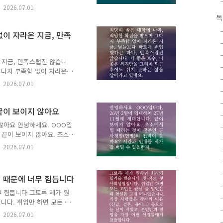
 시간을 건너 너에게 갈게.
2026.07.01
한마디를 댓글에 남겨주세요.
독
 다른 누군가에게 다정한 이
데 80개를 선정해, 추천해
없이 자라온 지금, 만족
추천 도서를 선물해 드립니
역 7곳에서 진행된 [생애를 건
.
온 지금, 만족스럽진 않습니
그다지 부족함 없이 자라온
습니다. 더 좋은 보수, 더
2026.07.01
 살아가고 있네요. 누군가는
족스러울까요? 제 마음이 삐
요? 항상 남과 비교하는 순
 끝이 보이지 않아요
도 끝이 없을까 걱정입니다.
 않아요 안녕하세요. OOO입
로 답합니다. 생애를 건너는
. 끝이 보이지 않아요. 초소
 ..
 올까요? 시간과 인내를 제
2026.07.01
누군가, 당신의 고민에 책으로
게 갈게.✍️ 고민에 어울리는
세요.🎁 여러분이 남겨주신
관계 때문에 너무 힘듭니다
한 이정표가 되어줄 예정입
추천해주신 분의 이름(별명)으
무 힘듭니다 그토록 제가 원
니다. 취업만 하면 모든 고
직장 사람들은 각자의 이유
2026.07.01
만의 결핍을 가장 어린 신입들