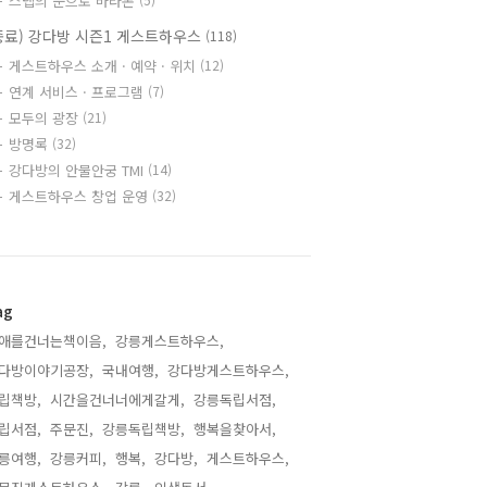
스텝의 눈으로 바라본
종료) 강다방 시즌1 게스트하우스
(118)
게스트하우스 소개 · 예약 · 위치
(12)
연계 서비스 · 프로그램
(7)
모두의 광장
(21)
방명록
(32)
강다방의 안물안궁 TMI
(14)
게스트하우스 창업 운영
(32)
ag
애를건너는책이음,
강릉게스트하우스,
다방이야기공장,
국내여행,
강다방게스트하우스,
립책방,
시간을건너너에게갈게,
강릉독립서점,
립서점,
주문진,
강릉독립책방,
행복을찾아서,
릉여행,
강릉커피,
행복,
강다방,
게스트하우스,