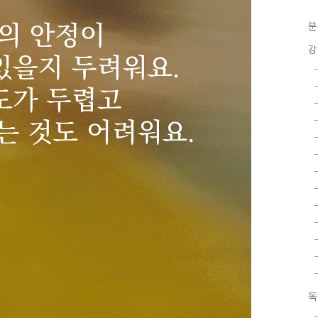
분
강
독