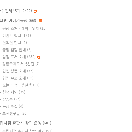
류 전체보기
(2402)
다방 이야기공장
(669)
공장 소개 · 예약 · 위치
(21)
이벤트 행사
(136)
실험실 전시
(5)
공장 입점 안내
(2)
입점 도서 소개
(258)
강릉국제도서낙선전
(7)
입점 상품 소개
(55)
입점 우표 소개
(19)
오늘의 책 · 생일책
(13)
헌책 사연
(75)
방명록
(54)
문장 수집
(4)
초록친구들
(20)
립서점 출판사 창업 운영
(601)
독립서점 출판사 창업 일기
(53)