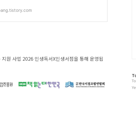
ang.tistory.com
동 지원 사업 2026 인생독서X인생서점을 통해 운영됩
방
T
To
문
자
Ye
수