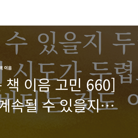
책 이음
책 이음 고민 660]
계속될 수 있을지