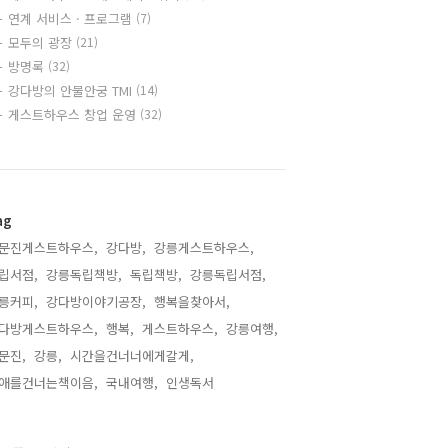
연계 서비스 · 프로그램
(7)
모두의 광장
(21)
방명록
(32)
강다방의 안물안궁 TMI
(14)
게스트하우스 창업 운영
(32)
ag
문진게스트하우스,
강다방,
강릉게스트하우스,
립서점,
강릉독립책방,
독립책방,
강릉독립서점,
릉커피,
강다방이야기공장,
행복을찾아서,
다방게스트하우스,
행복,
게스트하우스,
강릉여행,
문진,
강릉,
시간을건너너에게갈게,
애를건너는책이음,
국내여행,
인생독서,