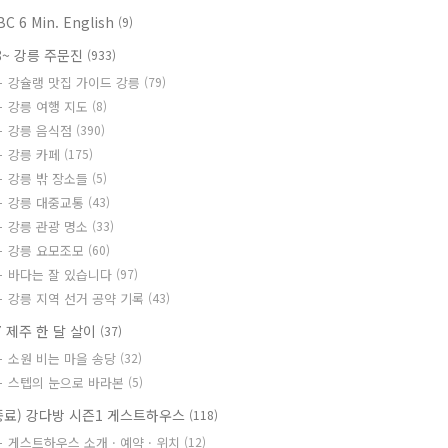
BC 6 Min. English
(9)
8~ 강릉 주문진
(933)
강슐랭 맛집 가이드 강릉
(79)
강릉 여행 지도
(8)
강릉 음식점
(390)
강릉 카페
(175)
강릉 밖 장소들
(5)
강릉 대중교통
(43)
강릉 관광 명소
(33)
강릉 요모조모
(60)
바다는 잘 있습니다
(97)
강릉 지역 선거 공약 기록
(43)
7 제주 한 달 살이
(37)
소원 비는 마을 송당
(32)
스텝의 눈으로 바라본
(5)
종료) 강다방 시즌1 게스트하우스
(118)
게스트하우스 소개 · 예약 · 위치
(12)