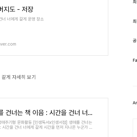
최
최
근
버지도 - 저장
글
건너 너에게 갈게 운영 장소
과
최
인
기
글
공
aver.com
페
F
이
스
게 갈게 자세히 보기
북
트
위
터
플
A
러
생애를 건너는 책 이음 : 시간을 건너 너에게 갈게
그
인
C
 생애주기형 문화활동 [인생독서x인생서점] 생애를 건너는
 : 시간을 건너 너에게 갈게 시간을 먼저 지나온 누군가 당
민에 책으로 답합니다.어린이부터 청소년, 성인, 시니어까