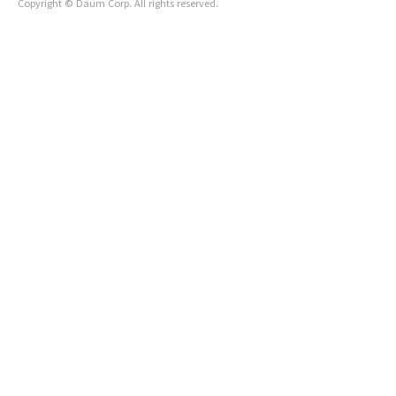
Copyright © Daum Corp. All rights reserved.
한국 [문학]과 함께 좋은 추억 많이 만드세요.[두고 온 여..