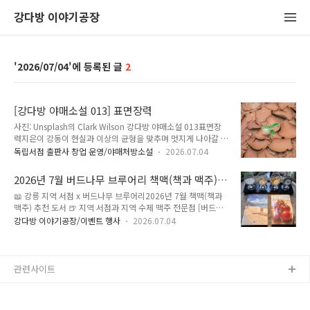
강다방 이야기공장
2026/07/04
2
[강다방 야매소설 013] 표면장력
사진: Unsplash의 Clark Wilson 강다방 야매소설 013표면장
력지은이 강동이 현실과 이상의 균형을 맞추며 멋지게 나아갈 제
갈건님께 이 글을 드립니다. 사람들은 이기심과 위선으로 가득
독립서점 출판사 창업 운영/야매처방소설
2026.07.04
차 있다. 책상에 앉아 책을 펴놓고 잠시 이런저런 딴생각을 하는
데, 민호가 말을 건넸다."야 그 얘기 들었냐?""뭐?""곧 제한 급
2026년 7월 버드나무 브루어리 책맥(책과 맥주)
수 시작된대.""진심?""응. 누나가 시청에서 일하는데 가뭄이 더
강다방 추천 도서
📖 강릉 지역 서점 x 버드나무 브루어리2026년 7월 책맥(책과
심해져서 이제 생활용수도 제한할 거래.""와 제한 급수면 학교
맥주) 추천 도서 🍺 지역 서점과 지역 수제 맥주 전문점 [버드나
도 휴교하는 거 아니야?""코로나 때도 휴교 안 했는데 물 안 나
무 브루어리]가 함께 하는 책과 맥주(책맥). 책과 함께 즐기면 좋
온다고 휴교하겠냐?"대릉시에 비가 내리지 않은지 3개월째. 식
강다방 이야기공장/이벤트 행사
2026.07.04
은 맥주, 맥주와 함께 곁들이기 좋은 책. 강다방 이야공장에서 선
수원이 되는 운봉댐의 저수율이 20% 아래로 떨어졌고, 당분간
정한 책들을 7월 한 달 동안 버드나무 브루어리에서도 만나보세
은 비 예보도 없었다. 처음에는 농업용수가 제한되고, 그다음으..
요!7월 주제 : 문화를 마시는 여름 🍉 두고 온 여름, 성해나'넷플
릭스 왜 보냐. 성해나 책 보면 되는데'라는 말이 나올 정도로 많
관련사이트
은 이들의 사랑을 받고 있는 성해나 작가의 소설입니다. 아련하
고 애틋한 [여름]을 닮은 두 사람의 이야기를 읽다 보면, 찬란하
고 소중했던 지난날이 떠오릅니다. 7월 한 달, 여름처럼 뜨거운