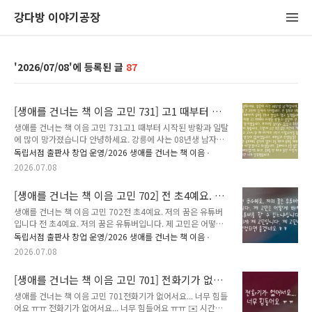
강다방 이야기공장
2026/07/08
87
[생애를 건너는 책 이음 고민 731] 고1 때부터 시
작된 방황과 일탈에 많이 망가졌습니다
생애를 건너는 책 이음 고민 731고1 때부터 시작된 방황과 일탈
에 많이 망가졌습니다 안녕하세요. 강릉에 사는 08년생 남자입
니다. 요즘 큰 고민이 있어서 적어봅니다. 전 중학교 3학년 때까
독립서점 출판사 창업 운영/2026 생애를 건너는 책 이음
지 공부를 꽤나 열심히 했고 잘했습니다. 하지만 고1 때부터 시
2026.07.08
작된 방황과 일탈에 전 많이 망가졌습니다. 부끄러운 실수들도
많았고 후회도 많이 됐습니다. 그렇게 2년 조금 넘는 시간이 지
[생애를 건너는 책 이음 고민 702] 전 초4예요. 저
나고 고3이 된 채 마지막 1학기 기말고사를 앞두고 생각이 많아
의 꿈은 유튜버입니다
졌습니다. 부모님과 선생님들은 조금만 공부해도 성적이 많이 오
생애를 건너는 책 이음 고민 702전 초4예요. 저의 꿈은 유튜버
를 텐데 공부를 해보는 게 어떻겠냐고 하셨습니다. 공부에서 손
입니다 전 초4예요. 저의 꿈은 유튜버입니다. 제 고민은 어떻게
을 놓은지 오래되었기도 하고, 공부를 안 하고 놀던 시정이 제겐
해야 유튜버를 할 수 있느냐입니다. 이게 제 고민입니다. 제 고민
독립서점 출판사 창업 운영/2026 생애를 건너는 책 이음
너무 달콤했습니다. 하지만 ‘이 정도면 많이 놀았다’라고 생각해
이 선정되면 좋겠네요 ㅎㅎ ✉️ 시간을 먼저 지나온 누군가, 당신
2026.07.08
서 다시 공부를 시작..
의 고민에 책으로 답합니다. 생애를 건너는 책 이음 : 시간을 건
너 너에게 갈게.✍️ 고민에 어울리는 책과 그 이유, 그리고 응원
[생애를 건너는 책 이음 고민 701] 전화기가 없어
의 한마디를 댓글에 남겨주세요.🎁 여러분이 남겨주신 추천은
서요... 너무 힘들어요 ㅠㅠ
비슷한 고민을 하는 또 다른 누군가에게 다정한 이정표가 되어줄
생애를 건너는 책 이음 고민 701전화기가 없어서요... 너무 힘들
예정입니다. 책 추천이 달린 고민 가운데 80개를 선정해, 추천해
어요 ㅠㅠ 전화기가 없어서요... 너무 힘들어요 ㅠㅠ ✉️ 시간을