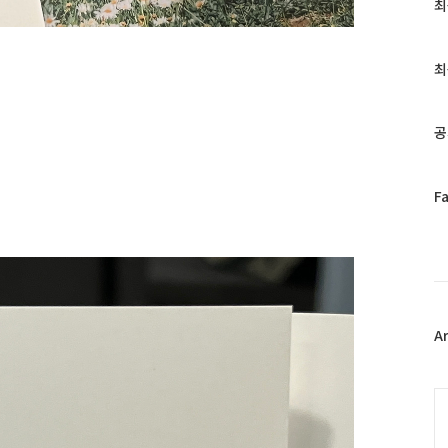
최
최
근
글
과
최
인
기
글
공
페
F
이
스
북
트
위
터
플
A
러
그
인
C