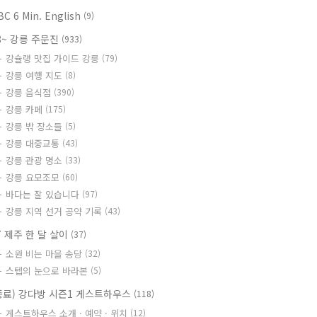
BC 6 Min. English
(9)
8~ 강릉 주문진
(933)
강슐랭 맛집 가이드 강릉
(79)
강릉 여행 지도
(8)
강릉 음식점
(390)
강릉 카페
(175)
강릉 밖 장소들
(5)
강릉 대중교통
(43)
강릉 관광 명소
(33)
강릉 요모조모
(60)
바다는 잘 있습니다
(97)
강릉 지역 선거 공약 기록
(43)
7 제주 한 달 살이
(37)
소원 비는 마을 송당
(32)
스텝의 눈으로 바라본
(5)
종료) 강다방 시즌1 게스트하우스
(118)
게스트하우스 소개 · 예약 · 위치
(12)