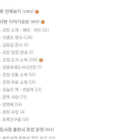
류 전체보기
(2402)
다방 이야기공장
(669)
공장 소개 · 예약 · 위치
(21)
이벤트 행사
(136)
실험실 전시
(5)
공장 입점 안내
(2)
입점 도서 소개
(258)
강릉국제도서낙선전
(7)
입점 상품 소개
(55)
입점 우표 소개
(19)
오늘의 책 · 생일책
(13)
헌책 사연
(75)
방명록
(54)
문장 수집
(4)
초록친구들
(20)
립서점 출판사 창업 운영
(601)
독립서점 출판사 창업 일기
(53)