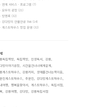
연계 서비스 · 프로그램
(7)
모두의 광장
(21)
방명록
(32)
강다방의 안물안궁 TMI
(14)
게스트하우스 창업 운영
(32)
ag
릉독립책방,
독립책방,
인생독서,
강릉,
다방이야기공장,
시간을건너너에게갈게,
릉게스트하우스,
강릉커피,
생애를건너는책이음,
문진게스트하우스,
주문진,
강다방게스트하우스,
내여행,
행복을찾아서,
게스트하우스,
독립서점,
복,
강릉여행,
강다방,
강릉독립서점,