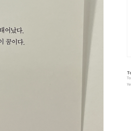
방
T
To
문
자
Ye
수