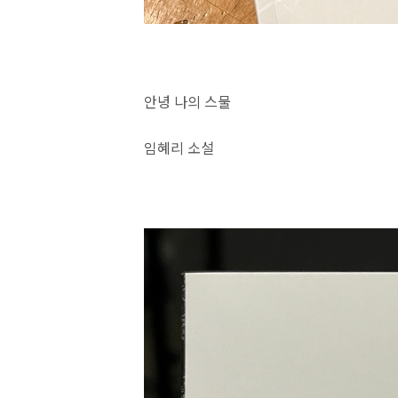
안녕 나의 스물
임혜리 소설