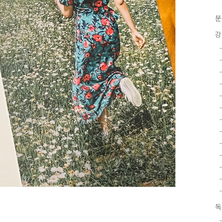
분
강
독