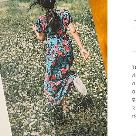
T
강
강
강
주
국
행