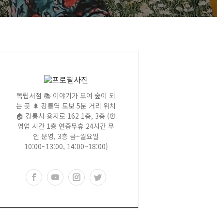
독립서점 📚 이야기가 모여 숲이 되
는 곳 🌲 강릉역 도보 5분 거리 위치
🏠 강릉시 용지로 162 1층, 3층 (⏰
영업 시간 1층 연중무휴 24시간 무
인 운영, 3층 금~월요일
10:00~13:00, 14:00~18:00)