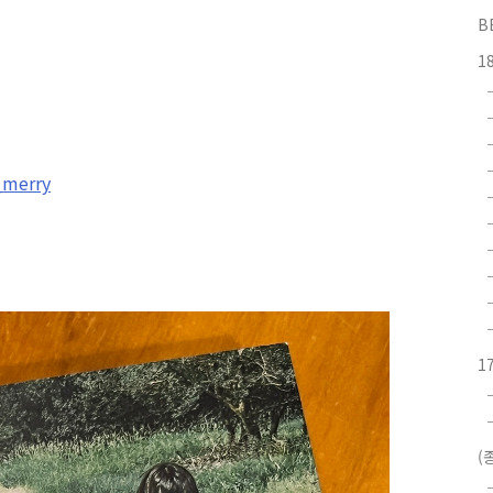
B
1
_merry
1
(