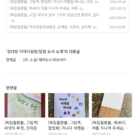
[독립출판물, 그림책, 팝업북] 가나다 여행을 떠나요, 다밍
2023.09.16
(0)
[독립출판물, 에세이] 저를 지나쳐 주세요, 여름
2023.09.10
(0)
[독립출판물, 시집] 우리의 밥이 그치지 않았으면 좋겠다, 일리
2023.09.04
(0)
[독립출판물] 자유청춘예금통장, 김채윤, 이현석, 오지혜
2023.09.03
(0)
'강다방 이야기공장/입점 도서 소개'의 다른글
현재글
[SF, 소설] 해저도시 타코야키
관련글
[독립출판물, 그림책]
[독립출판물, 그림책,
[독립출판물, 에세이]
씨앗의 투정, 진마음
팝업북] 가나다 여행을
저를 지나쳐 주세요,
떠나요, 다밍
여름
2023.09.17
2023.09.16
2023.09.10