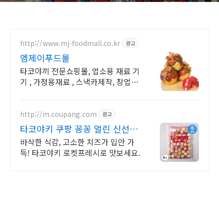
http://www.mj-foodmall.co.kr
광고
엠제이푸드몰
타코야끼 전문쇼핑몰, 업소용 재료 기
기 , 가정용재료 , 스낵카제작, 창업상
담
http://m.coupang.com
광고
타코야키 쿠팡 꽁꽁 얼린 신선함
새벽배송
바삭한 식감, 고소한 치즈가 입안 가
득! 타코야키 로켓프레시로 맛보세요.