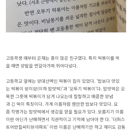
고등학생 때부터 은재는 흥이 많은 친구였다. 특히 떡볶이를 먹
을 때면 양발을 번갈아가며 뛰어다녔다.
고등학교 앞에는 양대산맥인 떡볶이 집이 있었다. '밥보다 맛있
는 떡볶이 방이얌(이하 밥맛떡)’과 ‘오뚜기 떡볶이'다. 밥맛떡은 오
목한 그릇에 떡볶이가 담겨 나오는데 칼칼하고 매콤한 양념
과 긴 떡이 특징이다. 가게 이름처럼 웬만한 밥보다 맛있다. 요
즘 작명가는 밥맛떡에서 영감을 얻을 필요가 있다. 모름지기 이름
이란 어딘가 난해하면서 직관적이고 기억에 남아야 한 다. '더퍼스
트어반힐씨티뷰아파트’ 이런 이름은 난해하기만 하고 재미도 감동