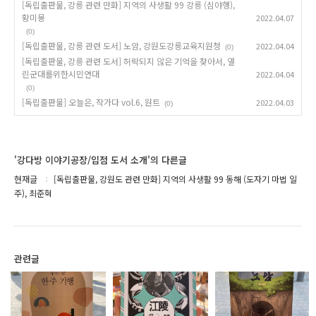
[독립출판물, 강릉 관련 만화] 지역의 사생활 99 강릉 (심야행),
황미몽
2022.04.07
(0)
[독립출판물, 강릉 관련 도서] 노암, 강원도강릉교육지원청
2022.04.04
(0)
[독립출판물, 강릉 관련 도서] 허락되지 않은 기억을 찾아서, 열
린군대를위한시민연대
2022.04.04
(0)
[독립출판물] 오늘은, 작가다 vol.6, 원트
2022.04.03
(0)
'강다방 이야기공장/입점 도서 소개'의 다른글
현재글
[독립출판물, 강원도 관련 만화] 지역의 사생활 99 동해 (도자기 마법 일
주), 최준혁
관련글