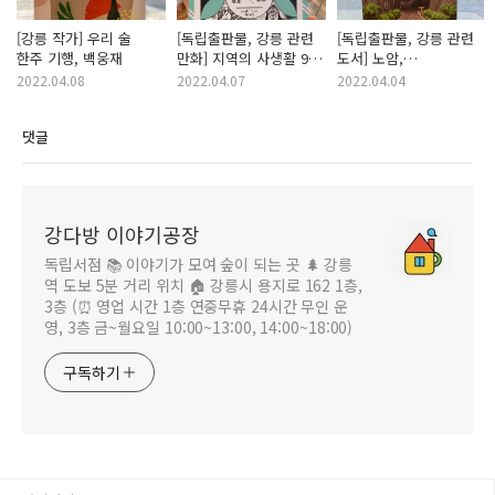
[강릉 작가] 우리 술
[독립출판물, 강릉 관련
[독립출판물, 강릉 관련
한주 기행, 백웅재
만화] 지역의 사생활 99
도서] 노암,
강릉 (심야행), 황미몽
강원도강릉교육지원청
2022.04.08
2022.04.07
2022.04.04
댓글
강다방 이야기공장
독립서점 📚 이야기가 모여 숲이 되는 곳 🌲 강릉
역 도보 5분 거리 위치 🏠 강릉시 용지로 162 1층,
3층 (⏰ 영업 시간 1층 연중무휴 24시간 무인 운
영, 3층 금~월요일 10:00~13:00, 14:00~18:00)
구독하기