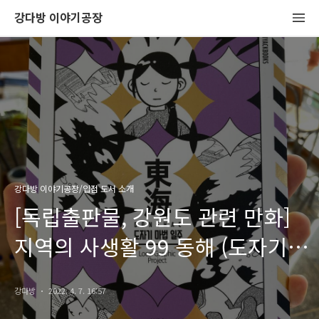
강다방 이야기공장
강다방 이야기공장/입점 도서 소개
[독립출판물, 강원도 관련 만화]
지역의 사생활 99 동해 (도자기
마법 일주), 최준혁
강다방
2022. 4. 7. 16:57