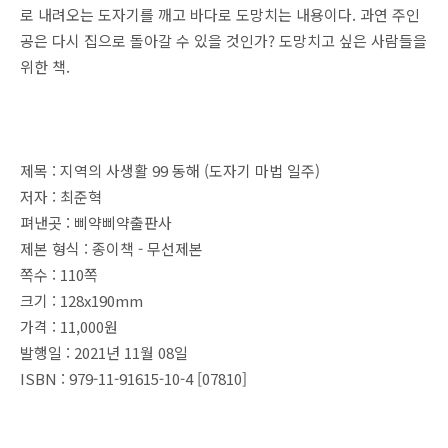
로 내려오는 도자기를 깨고 바다로 도망치는 내용이다
.
과연 주인
공은 다시 집으로 돌아갈 수 있을 것인가
?
도망치고 싶은 사람들을
위한 책
.
제목 : 지역의 사생활 99 동해 (도자기 마법 일주)
저자 : 최준혁
펴낸곳 : 삐약삐약출판사
제본 형식 : 종이책 - 무선제본
쪽수 : 110쪽
크기 : 128x190mm
가격 : 11,000원
발행일 : 2021년 11월 08일
ISBN : 979-11-91615-10-4 [07810]