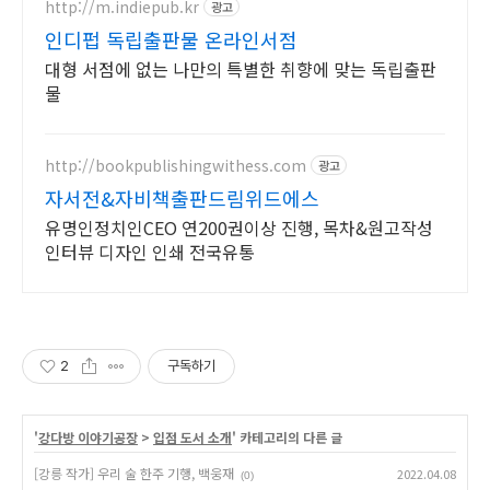
http://m.indiepub.kr
광고
인디펍 독립출판물 온라인서점
대형 서점에 없는 나만의 특별한 취향에 맞는 독립출판
물
http://bookpublishingwithess.com
광고
자서전&자비책출판드림위드에스
유명인정치인CEO 연200권이상 진행, 목차&원고작성
인터뷰 디자인 인쇄 전국유통
2
구독하기
'
강다방 이야기공장
>
입점 도서 소개
' 카테고리의 다른 글
[강릉 작가] 우리 술 한주 기행, 백웅재
2022.04.08
(0)