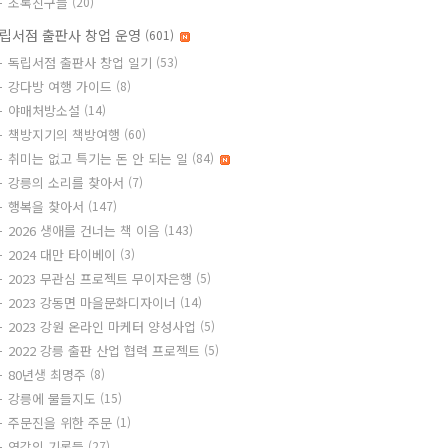
초록친구들
(20)
립서점 출판사 창업 운영
(601)
독립서점 출판사 창업 일기
(53)
강다방 여행 가이드
(8)
야매처방소설
(14)
책방지기의 책방여행
(60)
취미는 없고 특기는 돈 안 되는 일
(84)
강릉의 소리를 찾아서
(7)
행복을 찾아서
(147)
2026 생애를 건너는 책 이음
(143)
2024 대만 타이베이
(3)
2023 무관심 프로젝트 무이자은행
(5)
2023 강동면 마을문화디자이너
(14)
2023 강원 온라인 마케터 양성사업
(5)
2022 강릉 출판 산업 협력 프로젝트
(5)
80년생 최명주
(8)
강릉에 물들지도
(15)
주문진을 위한 주문
(1)
영감의 기록들
(27)