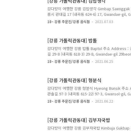
[강릉 가톨릭관동대] 김밥생각
Noodles in Black Bean Sauce 4,000원 짬뽕 Jja
Nood..
강다방이 여행한 강릉 김밥생각 Gimbap Saenggak 주
릉시 관대길 17 (내곡동 624-6) 17, Gwandae-gil, G
do 전화 Telephone : 033-645-1291 영업 시간 Ope
18~ 강릉 주문진/강릉 음식점
2021.07.03
Weekday 10:00~22:00 주말 Weekend 14:00~
무 Closed Every 2nd 4th Wednesday 메뉴 및 가격 
밥 Gimbap 3,000원 떡볶이 Tteokbokki Stir-frie
[강릉 가톨릭관동대] 밥톨
제돈까스 Deungsim Dongaseu Pork Sirloin Cutlet
강다방이 여행한 강릉 밥톨 Baptol 주소 Address 
길 29-8 (내곡동 618-3) 29-8, Gwandae-gil 29beon-
Gangwon-do 전화 Telephone : 010-7765-2475 
18~ 강릉 주문진/강릉 음식점
2021.06.25
매일 Everyday 10:00~21:00 매주 토요일 휴무 Close
및 가격 Menu with Prices : 컵밥 Cupbop 4,5
후끈불닭밥, 간장계란밥, 톡톡날치알밥, 참치김치밥, 
[강릉 가톨릭관동대] 형분식
Pork Over Rice, Spicy Squid Over Rice, Spicy C
강다방이 여행한 강릉 형분식 Hyeong Bunsik 주소 
관솔길 97-3 (내곡동 615-22) 97-3, Gwansol-gil, G
do 전화 Telephone : 033-644-5792 영업 시간 Ope
18~ 강릉 주문진/강릉 음식점
2021.06.22
Everyday 09:00~21:00 매주 일요일 휴무 Closed 
Menu with Prices : 김치찌개 Kimchijjigae Kimc
Doenjangjjigae Soybean Paste Stew 7,000
[강릉 가톨릭관동대] 김부자국밥
Ttukbaegibulgogi Pork Bulgogi Hot Pot 7,5
강다방이 여행한 강릉 김부자국밥 Kimbuja Gukbap 주