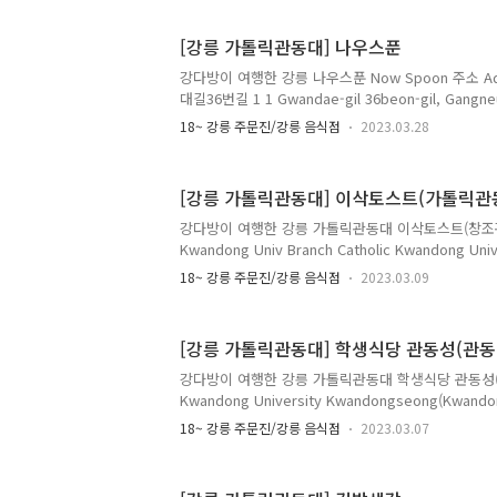
Gimbap 3,000원 묵은참치김밥 Mugeunji Chamchi A
Gimbap 4,500원 후랑크치즈김밥 Frank Sausage C
[강릉 가톨릭관동대] 나우스푼
돌돌계란김밥 Doldol Gyeran Egg Gimbap 4,
는..
강다방이 여행한 강릉 나우스푼 Now Spoon 주소 Ad
대길36번길 1 1 Gwandae-gil 36beon-gil, Gangn
시간 Opening Hours : 매일 Everyday 11:30~14:
18~ 강릉 주문진/강릉 음식점
2023.03.28
휴무 Closed Every Sunday 메뉴 및 가격 Menu wi
김덮밥) Ebidon (Deep-fried Shrimp with Rice
Katsudon (Pork Cutlet with Rice) 8,000원 규
[강릉 가톨릭관동대] 이삭토스트(가톨릭관
Rice Bowl) 8,000원 1인 스키야키 1 Person Sukiy.
강다방이 여행한 강릉 가톨릭관동대 이삭토스트(창조관) I
Kwandong Univ Branch Catholic Kwandong Uni
Building 주소 Address : 강원도 강릉시 범일로
18~ 강릉 주문진/강릉 음식점
2023.03.09
창조관 1층 103호 103 1F, Changjogwan Building, 
gil, Gangneung-si, Gangwon-do 메뉴 및 가격 Men
포테이토 피자 토스트 Bacon Potato Pizza Toast
[강릉 가톨릭관동대] 학생식당 관동성(관동
Special Toast 3,300원 햄치즈 Ham Cheese To
창조관1층에 있..
강다방이 여행한 강릉 가톨릭관동대 학생식당 관동성(관동
Kwandong University Kwandongseong(Kwando
Food 주소 Address : 강원도 강릉시 범일로579번길
18~ 강릉 주문진/강릉 음식점
2023.03.07
코관 지하 1층 29-2, Gwandae-gil 29beon-gil, Ga
영업 시간 Opening Hours : 매일 Everyday 09:0
간 변경 될 수 있음 메뉴 및 가격 Menu with Prices 