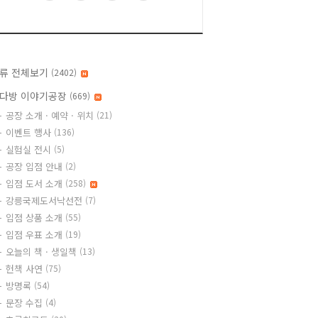
류 전체보기
(2402)
다방 이야기공장
(669)
공장 소개 · 예약 · 위치
(21)
이벤트 행사
(136)
실험실 전시
(5)
공장 입점 안내
(2)
입점 도서 소개
(258)
강릉국제도서낙선전
(7)
입점 상품 소개
(55)
입점 우표 소개
(19)
오늘의 책 · 생일책
(13)
헌책 사연
(75)
방명록
(54)
문장 수집
(4)