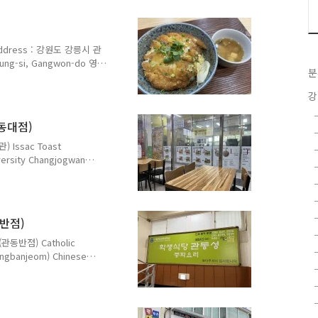
ged Kimchi Tuna
heese Gimbap 4,500원
500원 가톨릭관동대 후문에 있
dress : 강원도 강릉시 관
eung-si, Gangwon-do 영업
분
30, 16:30~19:30 매주 일요일
th Prices : 에비동 (새우튀
강
) 8,000원 카츠동 (돈카츠덮밥)
동 (소고기덮밥) Gyudon (Beef
동대점)
.
ssac Toast
versity Changjogwan
579번길 24 가톨릭관동대학교
24 Beomil-ro 579beon-
u with Prices : 베이컨
 5,000원 햄 스페셜 Ham
반점)
aast 2,900원 가톨릭관동대
반점) Catholic
ngbanjeom) Chinese
 24 (내곡동 522) 요한보스
ngneung-si, Gangwon-do
0~18:40 방학 기간 중 운영 시
: 짜장면 Jjajangmyeon