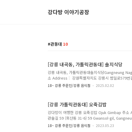
강다방 이야기공장
관동대
10
[강릉 내곡동, 가톨릭관동대] 솔지식당
강릉 내곡동, 가톨릭관동대솔지식당Gangneung Nagok-
소 Address : 강원특별자치도 강릉시 범일로579번길 29
7 Beomil-ro 579beon-gil, Gangneung-si, Gang
18~ 강릉 주문진/강릉 음식점
2025.02.02
화 Telephone :033-645-0201메뉴 및 가격 Menu wi
페 Korea Dishes Buffet 7,500원 가톨릭관동
지금은 솔지네라는 이름으로 제육, 불백, 닭갈비, 
[강릉 가톨릭관동대] 오죽김밥
고 있다. 가톨릭관동대 캠퍼스 안에는 학생식당이 중국
버섯, 나물, 메추리알, 소세지 등 다양한 반찬을 맛 볼
강다방이 여행한 강릉 오죽김밥 Ojuk Gimbap 주소 A
관솔길 59 (회산동 31-6) 59 Gwansol-gil, Gangne
Telephone : 010-8796-5317 영업 시간 Opening H
18~ 강릉 주문진/강릉 음식점
2023.05.23
10:00~14:00, 16:30~17:00 메뉴 및 가격 Menu wit