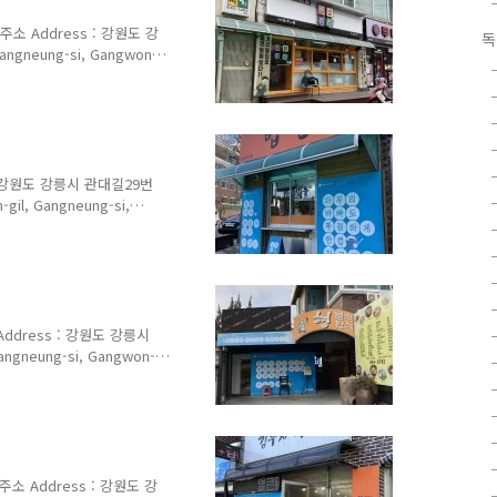
mppong Spicy Seafood
소 Address : 강원도 강
독
angneung-si, Gangwon-
ning Hours : 평일
22:00 매주 둘째, 넷째 수요일 휴
Menu with Prices : 김
d Rice Cake 3,500원 등심수
 7,000원..
: 강원도 강릉시 관대길29번
gil, Gangneung-si,
영업 시간 Opening Hours :
d Every Saturday 메뉴
00원 - 제육이밥, 볶음오징어밥,
볶음야채밥, 꼬치 우동 -
hicken Rice, Fried..
Address : 강원도 강릉시
angneung-si, Gangwon-
ning Hours : 매일
Every Sunday 메뉴 및 가격
hi Stew 7,000원 된장찌개
원 뚝배기불고기
00원 7,000원 닭제육덮밥 Da..
소 Address : 강원도 강