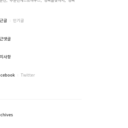
문진,
주문진게스트하우스,
행복을찾아서,
행복,
근글
인기글
근댓글
지사항
acebook
Twitter
rchives