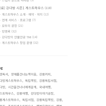
스텝의 눈으로 바라본
종료) 강다방 시즌1 게스트하우스
(118)
게스트하우스 소개 · 예약 · 위치
(12)
연계 서비스 · 프로그램
(7)
모두의 광장
(21)
방명록
(32)
강다방의 안물안궁 TMI
(14)
게스트하우스 창업 운영
(32)
ag
생독서,
생애를건너는책이음,
강릉커피,
다방게스트하우스,
독립책방,
강릉독립서점,
다방,
시간을건너너에게갈게,
국내여행,
스트하우스,
강릉여행,
강다방이야기공장,
릉게스트하우스,
독립서점,
강릉독립책방,
강릉,