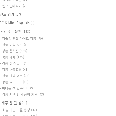
셀프 인테리어
(2)
렌드 읽기
(17)
BC 6 Min. English
(9)
8~ 강릉 주문진
(933)
강슐랭 맛집 가이드 강릉
(79)
강릉 여행 지도
(8)
강릉 음식점
(390)
강릉 카페
(175)
강릉 밖 장소들
(5)
강릉 대중교통
(43)
강릉 관광 명소
(33)
강릉 요모조모
(60)
바다는 잘 있습니다
(97)
강릉 지역 선거 공약 기록
(43)
7 제주 한 달 살이
(37)
소원 비는 마을 송당
(32)
(5)