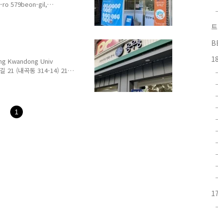
o 579beon-gil,
033-648-9882 영업 시간
메뉴 및 가격 Menu with
트
y Noodle Soup with
 Spicy Chicken Soup
B
0원 설렁탕 Seolleong..
1
Kwandong Univ
21 (내곡동 314-14) 21,
on-do 전화 Telephone :
 용우동 Udon 5,000원 우동돈
9,500원 해물삼겹불고기덮밥
500원 들기름막국수 Buckwheat
1
i & Pork Stew..
1