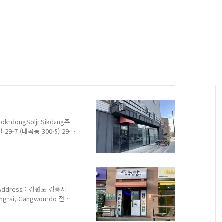
dongSolji Sikdang주
-7 (내곡동 300-5) 29-
won-do 전
th Prices :한식뷔
대 정문 근처에 있는 한식뷔페집.
대패삼겹살 무한리필로 운영되
집 밖에 없는데, 샐러드,
 수 있는 곳이었다.
ddress : 강원도 강릉시
ung-si, Gangwon-do 전화
ours : 매일 Everyday
h Prices : 오죽김밥 Ojuk