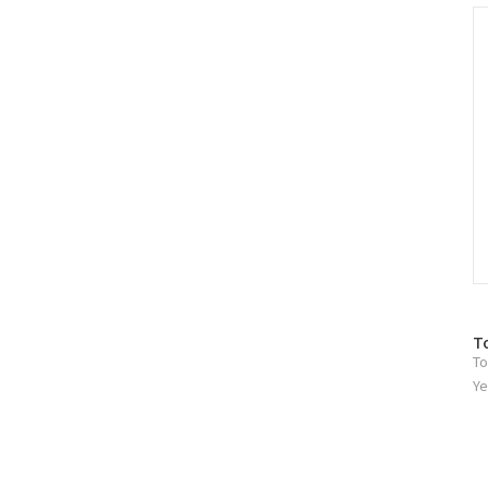
인
C
방
T
To
문
자
Ye
수