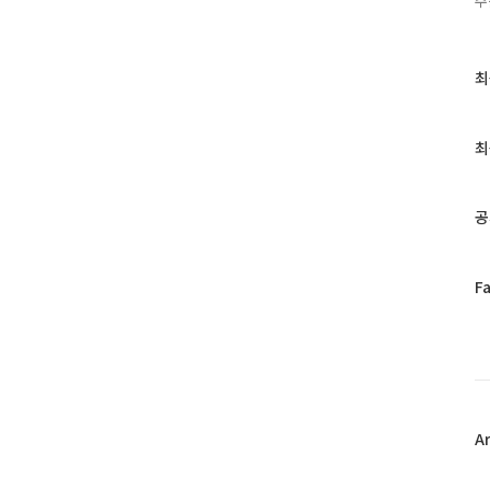
주
최
최
근
글
과
최
인
기
글
공
페
F
이
스
북
트
위
터
플
A
러
그