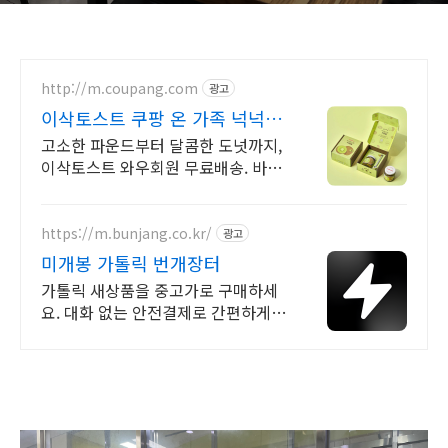
http://m.coupang.com
광고
이삭토스트 쿠팡 온 가족 넉넉하
게 대용량 빵
고소한 파운드부터 달콤한 도넛까지,
이삭토스트 와우회원 무료배송. 바쁜
일상, 부드럽고 촉촉한 빵으로 달콤한
휴식을 선물하세요.
https://m.bunjang.co.kr/
광고
미개봉 가톨릭 번개장터
가톨릭 새상품을 중고가로 구매하세
요. 대화 없는 안전결제로 간편하게!
전국 각지에서 올라오는 전국구 최다
상품 매일 10만 개 이상의 신규 상품
업로드