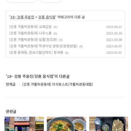
'
18~ 강릉 주문진
>
강릉 음식점
' 카테고리의 다른 글
[강릉 가톨릭관동대] 오죽김밥
2023.05.23
(0)
[강릉 가톨릭관동대] 나우스푼
2023.03.28
(0)
[강릉 가톨릭관동대] 밥풀(창조관)
2023.03.08
(0)
[강릉 가톨릭관동대] 학생식당 관동성(관동반점)
2023.03.07
(0)
[강릉 홍제동, 장보고할인마트] 붕어빵
2023.02.07
(0)
'18~ 강릉 주문진/강릉 음식점'의 다른글
현재글
[강릉 가톨릭관동대] 이삭토스트(가톨릭관동대점)
관련글