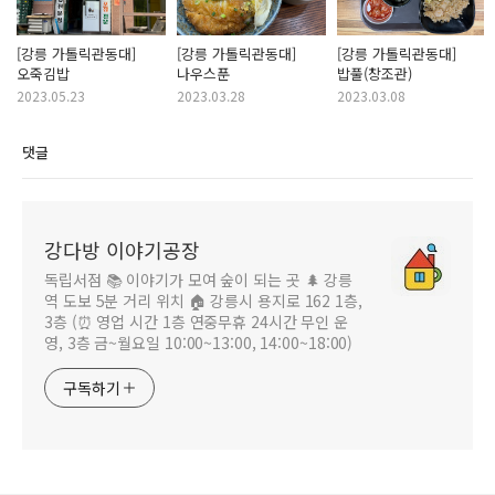
[강릉 가톨릭관동대]
[강릉 가톨릭관동대]
[강릉 가톨릭관동대]
오죽김밥
나우스푼
밥풀(창조관)
2023.05.23
2023.03.28
2023.03.08
댓글
강다방 이야기공장
독립서점 📚 이야기가 모여 숲이 되는 곳 🌲 강릉
역 도보 5분 거리 위치 🏠 강릉시 용지로 162 1층,
3층 (⏰ 영업 시간 1층 연중무휴 24시간 무인 운
영, 3층 금~월요일 10:00~13:00, 14:00~18:00)
구독하기