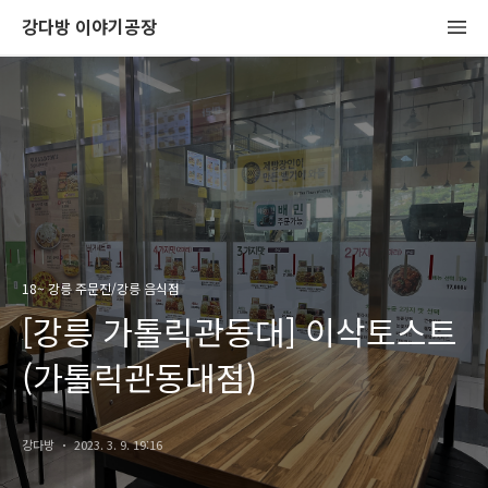
강다방 이야기공장
18~ 강릉 주문진/강릉 음식점
[강릉 가톨릭관동대] 이삭토스트
(가톨릭관동대점)
강다방
2023. 3. 9. 19:16