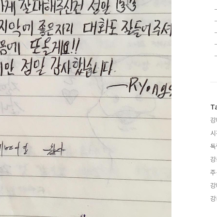
T
강
시
독
강
주
강
강