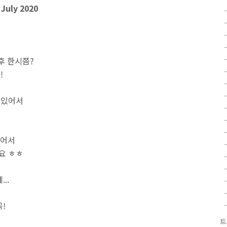
July 2020
 오후 한시쯤?
!
 있어서
이어서
요 ㅎㅎ
..
!
트