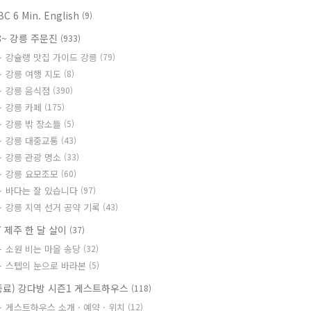
BC 6 Min. English
(9)
8~ 강릉 주문진
(933)
강슐랭 맛집 가이드 강릉
(79)
강릉 여행 지도
(8)
강릉 음식점
(390)
강릉 카페
(175)
강릉 밖 장소들
(5)
강릉 대중교통
(43)
강릉 관광 명소
(33)
강릉 요모조모
(60)
바다는 잘 있습니다
(97)
강릉 지역 선거 공약 기록
(43)
7 제주 한 달 살이
(37)
소원 비는 마을 송당
(32)
스텝의 눈으로 바라본
(5)
종료) 강다방 시즌1 게스트하우스
(118)
게스트하우스 소개 · 예약 · 위치
(12)