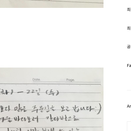
최
최
근
글
과
최
인
기
글
공
페
F
이
스
북
트
위
터
플
A
러
그
인
C