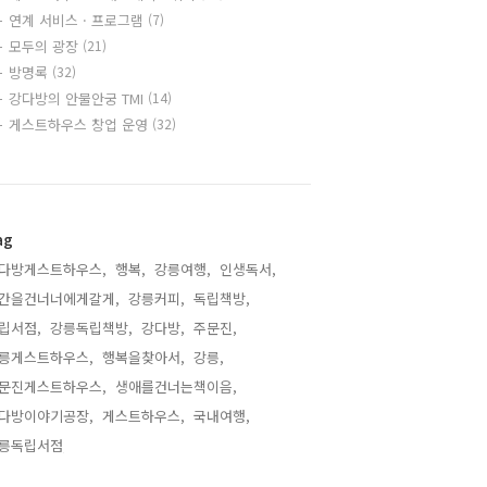
연계 서비스 · 프로그램
(7)
모두의 광장
(21)
방명록
(32)
강다방의 안물안궁 TMI
(14)
게스트하우스 창업 운영
(32)
ag
다방게스트하우스,
행복,
강릉여행,
인생독서,
간을건너너에게갈게,
강릉커피,
독립책방,
립서점,
강릉독립책방,
강다방,
주문진,
릉게스트하우스,
행복을찾아서,
강릉,
문진게스트하우스,
생애를건너는책이음,
다방이야기공장,
게스트하우스,
국내여행,
릉독립서점,