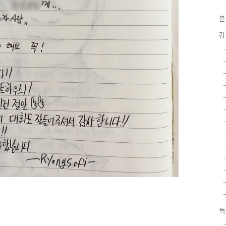
분
강
독
록