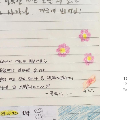
방
T
To
문
자
Ye
수