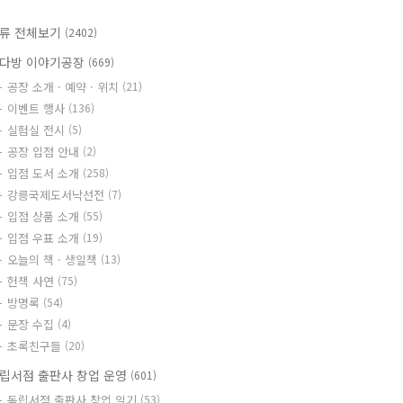
류 전체보기
(2402)
다방 이야기공장
(669)
공장 소개 · 예약 · 위치
(21)
이벤트 행사
(136)
실험실 전시
(5)
공장 입점 안내
(2)
입점 도서 소개
(258)
강릉국제도서낙선전
(7)
입점 상품 소개
(55)
입점 우표 소개
(19)
오늘의 책 · 생일책
(13)
헌책 사연
(75)
방명록
(54)
문장 수집
(4)
초록친구들
(20)
립서점 출판사 창업 운영
(601)
독립서점 출판사 창업 일기
(53)