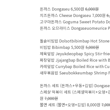
돈까스 Dongaseu 6,500원
6,000원
치즈돈까스 Cheese Dongaseu 7,000원
6
고구마돈까스 Goguma Sweet Potato Do
돈까스 오므라이스 Dongaseuomeurice Pork
돌솥비빔밥 Dolsotbibimbap Hot Stone 
비빔밥 Bibimbap 5,500원
5,000원
제육덮밥 Jeyukdeopbap Spicy Stir-fried
짜장덮밥 Jjajangbap Boiled Rice with B
카레덮밥 Currybap Boiled Rice with Cu
새우볶음밥 Saeubokkeumbap Shrimp Fri
돈까스 세트 (돈까스+우동+김밥) Dongaseu 
스페샬 떡볶이 세트 (스페셜떡볶이+오뎅+김밥) Tteo
원
7,000원
쫄면 세트 (쫄면+오뎅+김밥) 8,000원
7,0