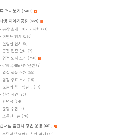
류 전체보기
(2402)
다방 이야기공장
(669)
공장 소개 · 예약 · 위치
(21)
이벤트 행사
(136)
실험실 전시
(5)
공장 입점 안내
(2)
입점 도서 소개
(258)
강릉국제도서낙선전
(7)
입점 상품 소개
(55)
입점 우표 소개
(19)
오늘의 책 · 생일책
(13)
헌책 사연
(75)
방명록
(54)
문장 수집
(4)
초록친구들
(20)
립서점 출판사 창업 운영
(601)
독립서점 출판사 창업 일기
(53)