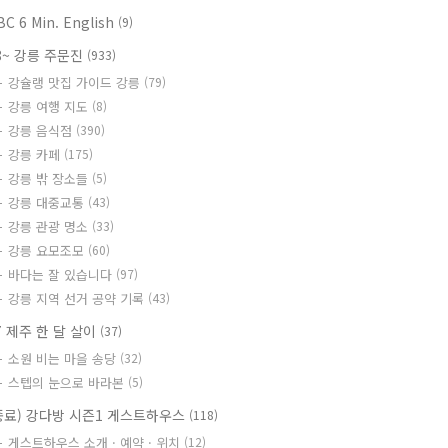
BC 6 Min. English
(9)
8~ 강릉 주문진
(933)
강슐랭 맛집 가이드 강릉
(79)
강릉 여행 지도
(8)
강릉 음식점
(390)
강릉 카페
(175)
강릉 밖 장소들
(5)
강릉 대중교통
(43)
강릉 관광 명소
(33)
강릉 요모조모
(60)
바다는 잘 있습니다
(97)
강릉 지역 선거 공약 기록
(43)
7 제주 한 달 살이
(37)
소원 비는 마을 송당
(32)
스텝의 눈으로 바라본
(5)
종료) 강다방 시즌1 게스트하우스
(118)
게스트하우스 소개 · 예약 · 위치
(12)