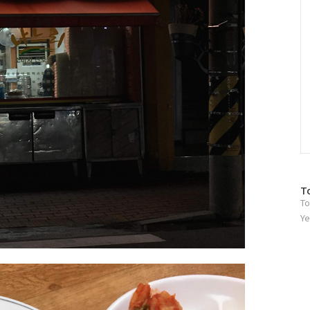
방
T
To
문
자
Ye
수