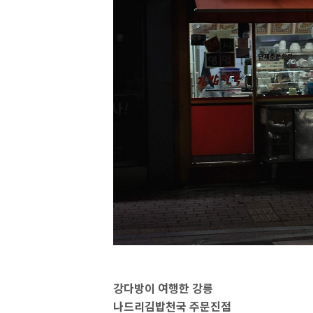
강다방이 여행한 강릉
나드리김밥천국 주문진점