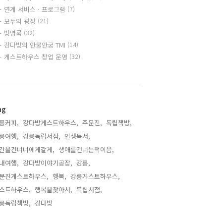
연계 서비스 · 프로그램
(7)
모두의 광장
(21)
방명록
(32)
강다방의 안물안궁 TMI
(14)
게스트하우스 창업 운영
(32)
ag
릉커피,
강다방게스트하우스,
주문진,
독립책방,
릉여행,
강릉독립서점,
인생독서,
간을건너너에게갈게,
생애를건너는책이음,
내여행,
강다방이야기공장,
강릉,
문진게스트하우스,
행복,
강릉게스트하우스,
스트하우스,
행복을찾아서,
독립서점,
릉독립책방,
강다방,