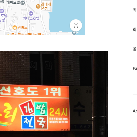
최
최
근
글
과
최
인
기
글
공
페
F
이
스
북
트
위
터
플
A
러
그
인
C