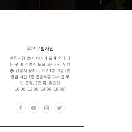
독립서점 📚 이야기가 모여 숲이 되
는 곳 🌲 강릉역 도보 5분 거리 위치
🏠 강릉시 용지로 162 1층, 3층 (⏰
영업 시간 1층 연중무휴 24시간 무
인 운영, 3층 금~월요일
10:00~13:00, 14:00~18:00)