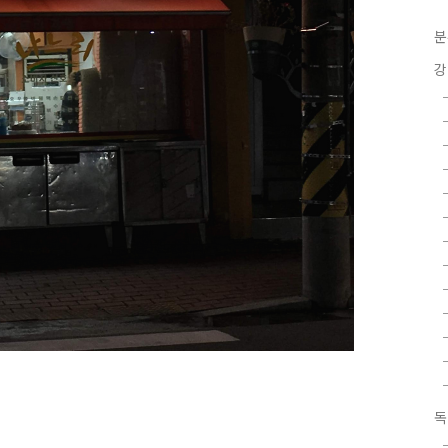
분
강
독