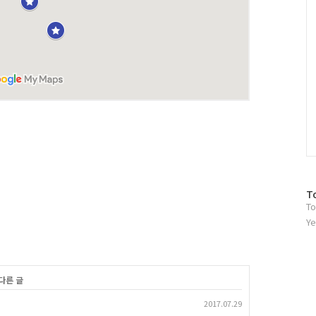
방
T
To
문
자
Ye
수
다른 글
2017.07.29