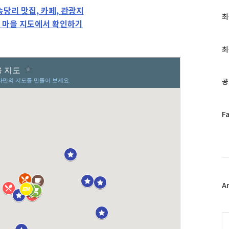
송당리 맛집, 카페, 관광지
최
최
 마을 지도에서 확인하기
근
글
과
최
인
기
글
공
페
F
이
스
북
트
위
터
플
A
러
그
인
C