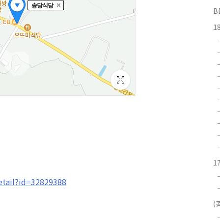
B
1
1
detail?id=32829388
(