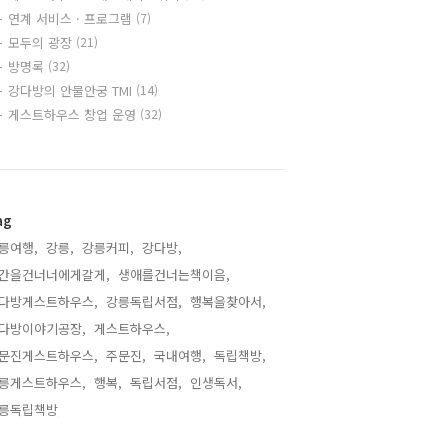
연계 서비스 · 프로그램
(7)
모두의 광장
(21)
방명록
(32)
강다방의 안물안궁 TMI
(14)
게스트하우스 창업 운영
(32)
ag
릉여행,
강릉,
강릉커피,
강다방,
간을건너너에게갈게,
생애를건너는책이음,
다방게스트하우스,
강릉독립서점,
행복을찾아서,
다방이야기공장,
게스트하우스,
문진게스트하우스,
주문진,
국내여행,
독립책방,
릉게스트하우스,
행복,
독립서점,
인생독서,
릉독립책방,