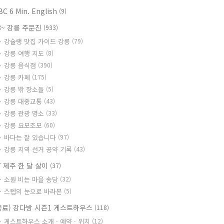
BC 6 Min. English
(9)
8~ 강릉 주문진
(933)
강슐랭 맛집 가이드 강릉
(79)
강릉 여행 지도
(8)
강릉 음식점
(390)
강릉 카페
(175)
강릉 밖 장소들
(5)
강릉 대중교통
(43)
강릉 관광 명소
(33)
강릉 요모조모
(60)
바다는 잘 있습니다
(97)
강릉 지역 선거 공약 기록
(43)
7 제주 한 달 살이
(37)
소원 비는 마을 송당
(32)
스텝의 눈으로 바라본
(5)
종료) 강다방 시즌1 게스트하우스
(118)
게스트하우스 소개 · 예약 · 위치
(12)