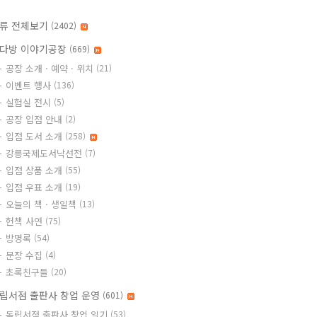
류 전체보기
(2402)
다방 이야기공장
(669)
공장 소개 · 예약 · 위치
(21)
이벤트 행사
(136)
실험실 전시
(5)
공장 입점 안내
(2)
입점 도서 소개
(258)
강릉국제도서낙선전
(7)
입점 상품 소개
(55)
입점 우표 소개
(19)
오늘의 책 · 생일책
(13)
헌책 사연
(75)
방명록
(54)
문장 수집
(4)
초록친구들
(20)
립서점 출판사 창업 운영
(601)
독립서점 출판사 창업 일기
(53)