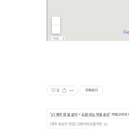
2
구독하기
'
17 제주 한 달 살이
>
소원 비는 마을 송당
' 카테고리의 
[제주 송당리 맛집] 신화아부오름가든
(0)