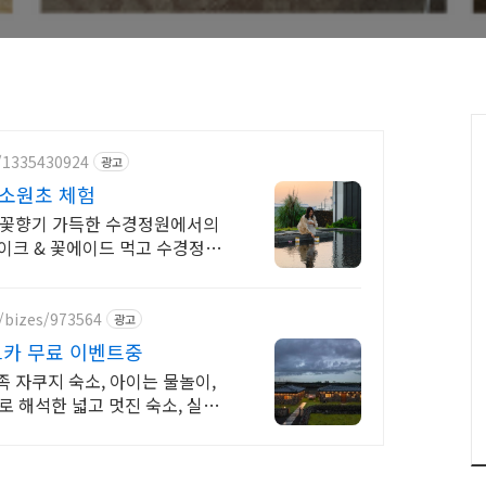
t/1335430924
광고
원 소원초 체험
, 꽃향기 가득한 수경정원에서의
케이크 & 꽃에이드 먹고 수경정원
/bizes/973564
광고
카 무료 이벤트중
 자쿠지 숙소, 아이는 물놀이,
로 해석한 넓고 멋진 숙소, 실내