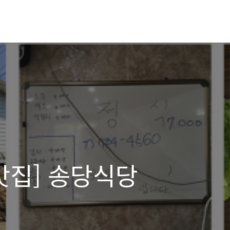
맛집] 송당식당