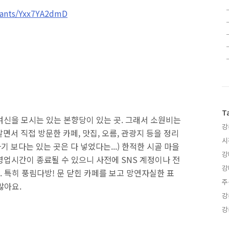
rants/Yxx7YA2dmD
T
 여신을 모시는 있는 본향당이 있는 곳. 그래서 소원비는
강
면서 직접 방문한 카페, 맛집, 오름, 관광지 등을 정리
시
기 보다는 있는 곳은 다 넣었다는...) 한적한 시골 마을
강
영업시간이 종료될 수 있으니 사전에 SNS 계정이나 전
강
 특히 풍림다방! 문 닫힌 카페를 보고 망연자실한 표
주
많아요.
강
강