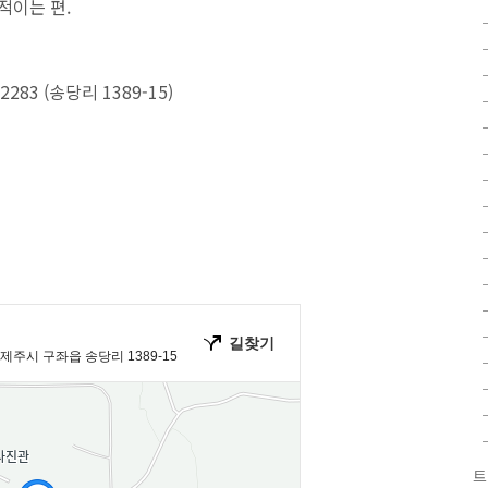
적이는 편.
3 (송당리 1389-15)
트