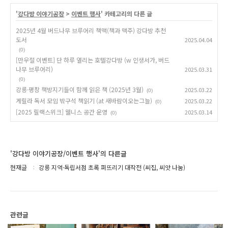
'
강다방 이야기공장
>
이벤트 행사
' 카테고리의 다른 글
2025년 4월 버드나무 브루어리 책맥(책과 맥주) 강다방 추천
도서
2025.04.04
(0)
[만우절 이벤트] 단 하루 열리는 호텔강다방 (w 인생서가, 버드
나무 브루어리)
2025.03.31
(0)
강릉·평창 책방지기들이 함께 읽은 책 (2025년 3월)
2025.03.22
(0)
게릴라 독서 모임 밖구석 책읽기 (at 새바람이오는그늘)
2025.03.22
(0)
[2025 릴랙스위크] 웰니스 공간 운영
2025.03.14
(0)
'강다방 이야기공장/이벤트 행사'의 다른글
현재글
강릉 지역·독립서점 초록 퍼뜨리기 대작전 (씨집, 씨앗 나눔)
관련글