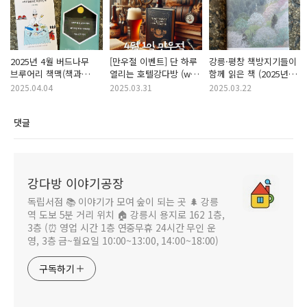
2025년 4월 버드나무
[만우절 이벤트] 단 하루
강릉·평창 책방지기들이
브루어리 책맥(책과
열리는 호텔강다방 (w
함께 읽은 책 (2025년
맥주) 강다방 추천 도서
인생서가, 버드나무
3월)
2025.04.04
2025.03.31
2025.03.22
브루어리)
댓글
강다방 이야기공장
독립서점 📚 이야기가 모여 숲이 되는 곳 🌲 강릉
역 도보 5분 거리 위치 🏠 강릉시 용지로 162 1층,
3층 (⏰ 영업 시간 1층 연중무휴 24시간 무인 운
영, 3층 금~월요일 10:00~13:00, 14:00~18:00)
구독하기