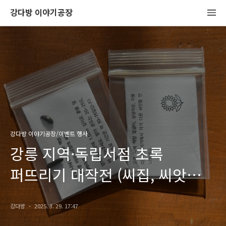
강다방 이야기공장
강다방 이야기공장/이벤트 행사
강릉 지역·독립서점 초록
퍼뜨리기 대작전 (씨집, 씨앗
나눔)
강다방
2025. 3. 29. 17:47