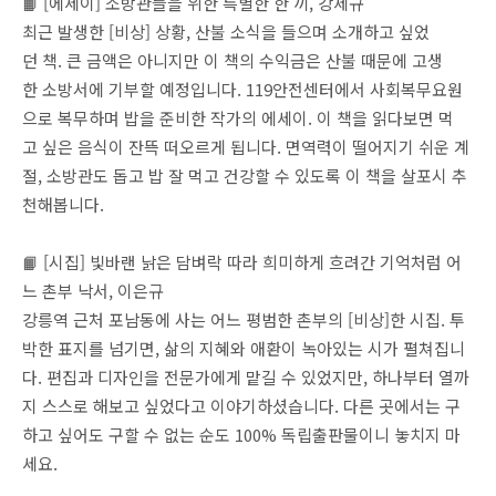
📙 [에세이] 소방관들을 위한 특별한 한 끼, 강제규
최근 발생한 [비상] 상황, 산불 소식을 들으며 소개하고 싶었
던 책. 큰 금액은 아니지만 이 책의 수익금은 산불 때문에 고생
한 소방서에 기부할 예정입니다. 119안전센터에서 사회복무요원
으로 복무하며 밥을 준비한 작가의 에세이. 이 책을 읽다보면 먹
고 싶은 음식이 잔뜩 떠오르게 됩니다. 면역력이 떨어지기 쉬운 계
절, 소방관도 돕고 밥 잘 먹고 건강할 수 있도록 이 책을 살포시 추
천해봅니다.
📙 [시집] 빛바랜 낡은 담벼락 따라 희미하게 흐려간 기억처럼 어
느 촌부 낙서, 이은규
강릉역 근처 포남동에 사는 어느 평범한 촌부의 [비상]한 시집. 투
박한 표지를 넘기면, 삶의 지혜와 애환이 녹아있는 시가 펼쳐집니
다. 편집과 디자인을 전문가에게 맡길 수 있었지만, 하나부터 열까
지 스스로 해보고 싶었다고 이야기하셨습니다. 다른 곳에서는 구
하고 싶어도 구할 수 없는 순도 100% 독립출판물이니 놓치지 마
세요.