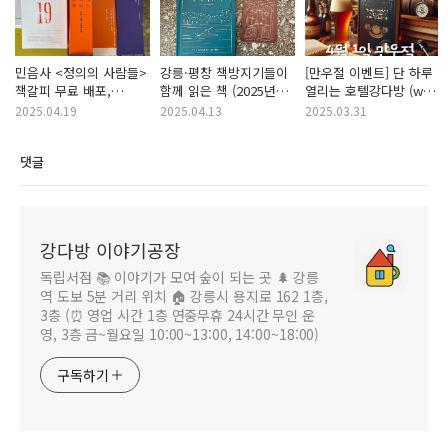
민음사 <정의의 사람들>
강릉·평창 책방지기들이
[만우절 이벤트] 단 하루
책갈피 무료 배포,
함께 읽은 책 (2025년
열리는 호텔강다방 (w
동네서점 e-스탬프 적립
4월)
인생서가, 버드나무
2025.04.19
2025.04.13
2025.03.31
이벤트
브루어리)
댓글
강다방 이야기공장
독립서점 📚 이야기가 모여 숲이 되는 곳 🌲 강릉
역 도보 5분 거리 위치 🏠 강릉시 용지로 162 1층,
3층 (⏰ 영업 시간 1층 연중무휴 24시간 무인 운
영, 3층 금~월요일 10:00~13:00, 14:00~18:00)
구독하기