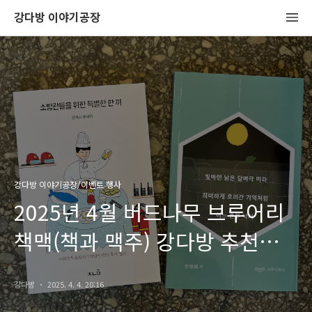
강다방 이야기공장
강다방 이야기공장/이벤트 행사
2025년 4월 버드나무 브루어리
책맥(책과 맥주) 강다방 추천
도서
강다방
2025. 4. 4. 20:16