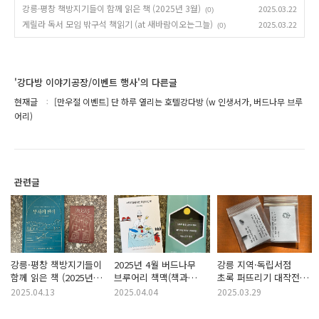
강릉·평창 책방지기들이 함께 읽은 책 (2025년 3월)
2025.03.22
(0)
게릴라 독서 모임 밖구석 책읽기 (at 새바람이오는그늘)
2025.03.22
(0)
'강다방 이야기공장/이벤트 행사'의 다른글
현재글
[만우절 이벤트] 단 하루 열리는 호텔강다방 (w 인생서가, 버드나무 브루
어리)
관련글
강릉·평창 책방지기들이
2025년 4월 버드나무
강릉 지역·독립서점
함께 읽은 책 (2025년
브루어리 책맥(책과
초록 퍼뜨리기 대작전
4월)
맥주) 강다방 추천 도서
(씨집, 씨앗 나눔)
2025.04.13
2025.04.04
2025.03.29