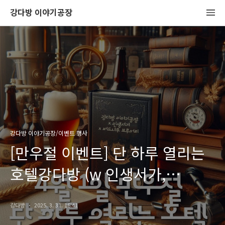
강다방 이야기공장
강다방 이야기공장/이벤트 행사
[만우절 이벤트] 단 하루 열리는
호텔강다방 (w 인생서가,
버드나무 브루어리)
강다방
2025. 3. 31. 16:41