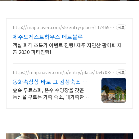
http://map.naver.com/v5/entry/place/11746515
광고
92
제주도게스트하우스 메르블루
객실 파격 초특가 이벤트 진행! 제주 자연산 활어회 제
공 2030 파티진행!
https://map.naver.com/p/entry/place/15470358
광고
79
동화속상상 바로 그 감성숙소 제
주서쪽 오설록근처 완벽독채
숲속 무료스파, 온수 수영장을 갖춘
동심을 부르는 가족 숙소, 대가족환
영, 바베큐 아이들과 어른 모두 좋아
하는 따뜻한 수영장과 스파, 아기용품
풀 세트 제공, 청결