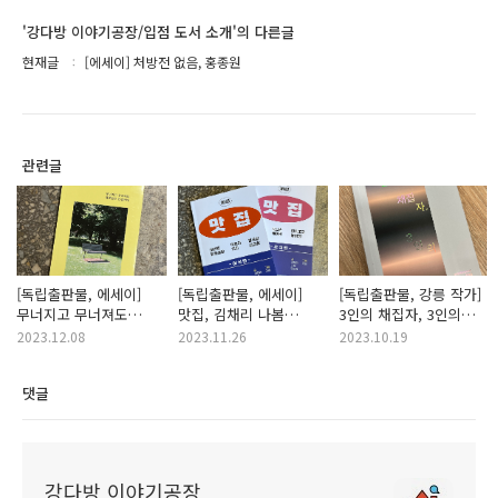
'강다방 이야기공장/입점 도서 소개'의 다른글
현재글
[에세이] 처방전 없음, 홍종원
관련글
[독립출판물, 에세이]
[독립출판물, 에세이]
[독립출판물, 강릉 작가]
무너지고 무너져도
맛집, 김채리 나봄
3인의 채집자, 3인의
축복받은 인생이다,
현소희 초밥
바다
2023.12.08
2023.11.26
2023.10.19
박교현
댓글
강다방 이야기공장