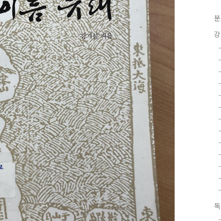
분
강
독