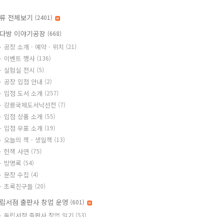
류 전체보기
(2401)
다방 이야기공장
(668)
공장 소개 · 예약 · 위치
(21)
이벤트 행사
(136)
실험실 전시
(5)
공장 입점 안내
(2)
입점 도서 소개
(257)
강릉국제도서낙선전
(7)
입점 상품 소개
(55)
입점 우표 소개
(19)
오늘의 책 · 생일책
(13)
헌책 사연
(75)
방명록
(54)
문장 수집
(4)
초록친구들
(20)
립서점 출판사 창업 운영
(601)
독립서점 출판사 창업 일기
(53)