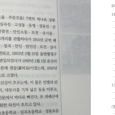
B
1
1
(