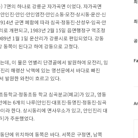
최
최
) 7면의 하나로 강릉군 자가곡면 이었다. 자가곡면
근
·안인진·안인·안인염전·안인소동·모전·상시동·운산·신
글
과
최
914년 군면 폐함에 따라 심곡·정동진·산성우·임곡·안
인
로 개편되고, 1983년 2월 15일 읍면행정구 역조정
기
89년 1월 1일 운산리가 강릉시로 편입되었다. 강동
글
공
선강 동쪽이 된다고 하여 강동으로 고쳤다.
페
F
데, 이 물은 언별리 단경골에서 발원하여 모전리, 임
이
안인진리 해령산 낙맥에 있는 명선문에서 바다로 빠진
스
서 발원한 와천이 흐르고 있다.
북
트
위
등학교·정동초등 학교 심곡분교(폐교)가 있고, 영동
터
안에는 6개의 나루(안인진·대포진·등명진·정동진·심곡
플
A
러
)이라 한다. 상시동리에 면사무소가 있고, 안인진리 대
그
戶)가 주둔했었다.
인
C
 남동단에 위치하여 동쪽은 바다. 서쪽은 구정면, 남쪽