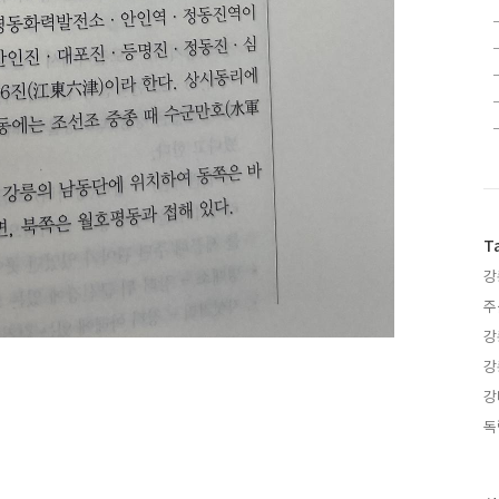
T
강
주
강
강
강
독