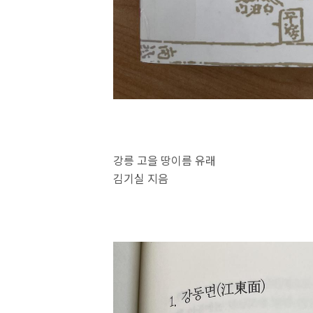
강릉 고을 땅이름 유래
김기실 지음