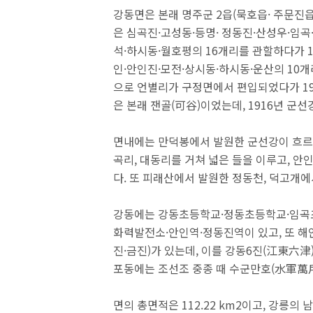
강동면은 본래 명주군 2읍(묵호읍· 주문진읍
은 심곡진·고성동·등명· 정동진·산성우·임곡
석·하시동·월호평의 16개리를 관할하다가 1
인·안인진·모전·상시동·하시동·운산의 10개리
으로 언별리가 구정면에서 편입되었다가 19
은 본래 잰골(可谷)이었는데, 1916년 군
면내에는 만덕봉에서 발원한 군선강이 흐르는
곡리, 대동리를 거쳐 넓은 들을 이루고, 
다. 또 피래산에서 발원한 정동천, 덕고개에
강동에는 강동초등학교·정동초등학교·임곡초
화력발전소·안인역·정동진역이 있고, 또 해
진·금진)가 있는데, 이를 강동6진(江東六津
포동에는 조선조 중종 때 수군만호(水軍萬
면의 총면적은 112.22 km2이고, 강릉의