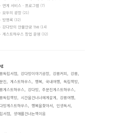
연계 서비스 · 프로그램
(7)
모두의 광장
(21)
방명록
(32)
강다방의 안물안궁 TMI
(14)
게스트하우스 창업 운영
(32)
ag
릉독립서점,
강다방이야기공장,
강릉커피,
강릉,
문진,
게스트하우스,
행복,
국내여행,
독립책방,
릉게스트하우스,
강다방,
주문진게스트하우스,
릉독립책방,
시간을건너너에게갈게,
강릉여행,
다방게스트하우스,
행복을찾아서,
인생독서,
립서점,
생애를건너는책이음,