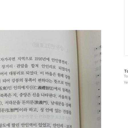
방
T
To
문
자
Ye
수