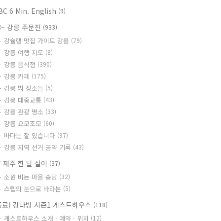
BC 6 Min. English
(9)
8~ 강릉 주문진
(933)
강슐랭 맛집 가이드 강릉
(79)
강릉 여행 지도
(8)
강릉 음식점
(390)
강릉 카페
(175)
강릉 밖 장소들
(5)
강릉 대중교통
(43)
강릉 관광 명소
(33)
강릉 요모조모
(60)
바다는 잘 있습니다
(97)
강릉 지역 선거 공약 기록
(43)
7 제주 한 달 살이
(37)
소원 비는 마을 송당
(32)
스텝의 눈으로 바라본
(5)
종료) 강다방 시즌1 게스트하우스
(118)
게스트하우스 소개 · 예약 · 위치
(12)