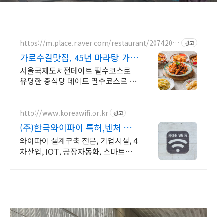
https://m.place.naver.com/restaurant/2074205
광고
369
가로수길맛집, 45년 마라탕 가로
수길 웨이팅맛집
서울국제도서전데이트 필수코스로
유명한 중식당 데이트 필수코스로 유
명한 맛집
http://www.koreawifi.or.kr
광고
(주)한국와이파이 특허,벤처 전
문설치
와이파이 설계구축 전문, 기업시설, 4
차산업, IOT, 공장자동화, 스마트시
스템 어디서나 끊김없이! 와이파이특
허 보유, 다양한 시공경험을 가진 전
문성있는 기업