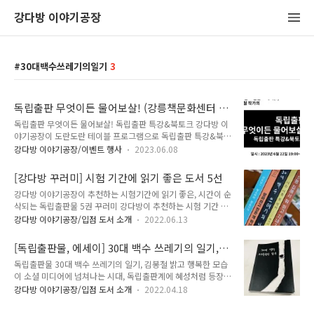
강다방 이야기공장
30대백수쓰레기의일기
3
독립출판 무엇이든 물어보살! (강릉책문화센터 도
란도란 테이블)
독립출판 무엇이든 물어보살! 독립출판 특강&북토크 강다방 이
야기공장이 도란도란 테이블 프로그램으로 독립출판 특강&북토
크 을 운영합니다. 독립출판에 관심있는 분들의 많은 신청과 참
강다방 이야기공장/이벤트 행사
2023.06.08
여 부탁드립니다. 독립출판 무엇이든 물어보살! 독립출판 특강&
북토크 초청 작가 : 김봉철(@pololop117) 주요 저서 : 30대 백
[강다방 꾸러미] 시험 기간에 읽기 좋은 도서 5선
수 쓰레기의 일기, 봉철비전 독립출판 가이드북, 실용 노가다 백
강다방 이야기공장이 추천하는 시험기간에 읽기 좋은, 시간이 순
서, 밥보다는 아파트를 짓습니다, 이면의 이면, 당신의 글은 어떻
삭되는 독립출판물 5권 꾸러미 강다방이 추천하는 시험 기간 읽
게 시작되었나요 등 작가 인스타그램
기 좋은(?) 책 5권. 시험 기간만 되면 평소 안 읽고 싶던 책이 읽
https://www.instagram.com/pololop117 일자 : 2023년
강다방 이야기공장/입점 도서 소개
2022.06.13
고 싶어지는 여러분들 위해 강다방이 독립출판물 5권을 추천합
6월 22일 목요일 19:00~21:00 장소 : 강다방 이야기공장(&커
니다. 5권을 한 번에 구매하고 할인과 무료 배송 혜택도 받아보
피쓰다) 참가비 : 1만원 (참가비 행사 당일 강다방 이야기공장에
[독립출판물, 에세이] 30대 백수 쓰레기의 일기,
세요! 시험 기간에 읽기좋은 강다방 독립출판물 꾸러미는 강다
서 사용 가능한..
김봉철
독립출판물 30대 백수 쓰레기의 일기, 김봉철 밝고 행복한 모습
방 이야기공장 오프라인 매장과 온라인 네이버 스마트스토어에
이 소셜 미디어에 넘쳐나는 시대, 독립출판계에 혜성처럼 등장한
서 구매 가능합니다. 5권 정가 합계 62,000원 ▶ 할인가
맵다 못해 암흑 같은 책. 응원하고 싶은, 나만 알고 싶은 병신(?)
56,000원+배송비 무료 ​ 사모님! 청소하러 왔습니다, 양단우 망
강다방 이야기공장/입점 도서 소개
2022.04.18
이 쓴 책. 독립출판물에서만 느낄 수 있는 것들 가득하다. 30대
하려고 만든게 아닌데, 송하슬아 30대 백수 쓰레기의 일기, 김봉
라면 꼭 읽어야 할 필독서. 제목 : 30대 백수 쓰레기의 일기 저자
철 나는 나를 못 믿어, 하니니 5평 집에서 뭐 하고 지내?, 남경지