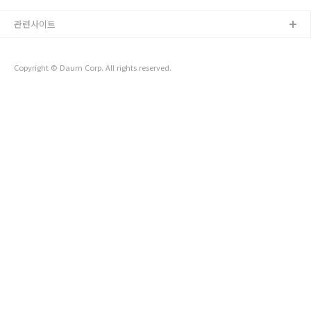
: 김봉철 펴낸곳 : 휘경동 반지하, 별이 들어오는 곳 제본 형식 :
강다방 이야기공장 ..
종이책 - 무선제본 쪽수 : 252쪽 크기 : 140x210mm 가격 :
관련사이트
15,000원 발행일 : 2017년 2월 19일 ISBN : - 강다방 이야기공
장 네이버 온라인 스마트스토어에서 책 구매하기 (판매처)
https://smartstore.naver.com/kangdbang/products/656
Copyright © Daum Corp. All rights reserved.
2976922 ..