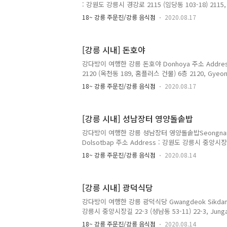
: 강원도 강릉시 경강로 2115 (임당동 103-18) 2115, 
Gangneung-si, Gangwon-do 전화 Telephone : 
18~ 강릉 주문진/강릉 음식점
2020.08.17
Opening Hours : 매일 Everyday 10:30~21:30 
Prices : 돈가스 Dongaseu Pork Cutlet 7,000
Jumbo Sized Pork Cutlet 9,000원 치즈돈가스 Ch
[강릉 시내] 돈호야
Cutlet 10,000원 쫄면 Jjolmyeon Spicy Chewy N
강다방이 여행한 강릉 돈호야 Donhoya 주소 Addre
2120 (옥천동 189, 홈플러스 건물) 6층 2120, Gyeong
si, Gangwon-do 전화 Telephone : 033-642-50
18~ 강릉 주문진/강릉 음식점
2020.08.17
Prices : 가쓰오 우동 Katsuo Katsuobushi Udon
Hiregacheu Pork Tenderloin Cutlet 4,900원 돌
Roe Hot Stone Pot Rice 5,500원 오므라이스 Omur
[강릉 시내] 성남장터 영양돌솥밥
5,500원 김치볶음밥 Kimchi Bokkeumbap Kimchi Fr
강다방이 여행한 강릉 성남장터 영양돌솥밥Seongnam J
Dolsotbap 주소 Address : 강원도 강릉시 중앙시장길
13, Jungangsijang-gil, Gangneung-si, Gangwo
18~ 강릉 주문진/강릉 음식점
2020.08.14
645-0058 영업 시간 Opening Hours : 매일 Every
Lunch Time 메뉴 및 가격 Menu with Prices : 돌
Jeongsik Set Meal 8,000원 강릉 중앙시장(성
[강릉 시내] 광덕식당
음식점. 점심시간에만 영업하며 원칙적으로는 2인분 
을 비껴가면 혼자서도 돌솥밥을 주문을..
강다방이 여행한 강릉 광덕식당 Gwangdeok Sikdang
강릉시 중앙시장길 22-3 (성남동 53-11) 22-3, Jungang
si, Gangwon-do 전화 Telephone : 033-642-68
18~ 강릉 주문진/강릉 음식점
2020.08.14