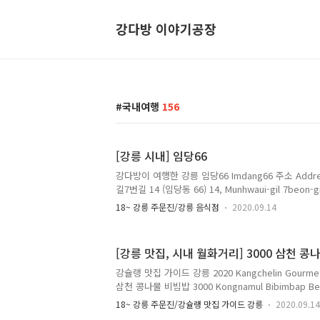
강다방 이야기공장
국내여행
156
[강릉 시내] 임당66
강다방이 여행한 강릉 임당66 Imdang66 주소 Addr
길7번길 14 (임당동 66) 14, Munhwaui-gil 7beon-gi
Gangwon-do 전화 Telephone : 033-645-8766 영
18~ 강릉 주문진/강릉 음식점
2020.09.14
월요일~토요일 Monday~Saturday 11:00~20:00 일
격 Menu with Prices : 연어덮밥 Yeoneodeopbap S
원 큐브스테이크덮밥 Cube Stake with Rice 12,
[강릉 맛집, 시내 월화거리] 3000 삼천 콩
Gajideopbap Stir-fried Eggplant with Rice 
강슐랭 맛집 가이드 강릉 2020 Kangchelin Gourmet 
삼천 콩나물 비빔밥 3000 Kongnamul Bibimbap Bea
소 Address : 강원도 강릉시 경강로 2113 (임당동 109-
18~ 강릉 주문진/강슐랭 맛집 가이드 강릉
2020.09.14
ro, Gangneung-si, Gangwon-do 메뉴 및 가격 Men