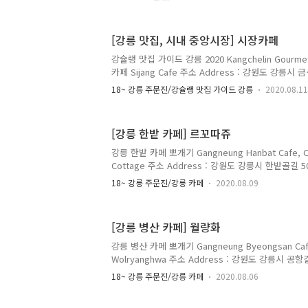
: 매일 Everyday 07:00~20:00 매주 화요일 휴무 Clo
및 가격 Menu with Prices : 소머리국밥 Someorigu
and Rice Soup 7,000원 닭국밥 Dakgukbap Chicke
[강릉 맛집, 시내 중앙시장] 시장카페
원 강릉 중앙시장에 있는 국밥집. 강릉 사람들이라면 누
강슐랭 맛집 가이드 강릉 2020 Kangchelin Gourmet
카페 Sijang Cafe 주소 Address : 강원도 강릉시 
7, Geumseong-ro 31beon-gil, Gangneung-si
18~ 강릉 주문진/강슐랭 맛집 가이드 강릉
2020.08.11
Opening Hours : 매일 Everyday 10:00~20:0
Closed Every 2nd, 3rd Wednesday 메뉴 및 가격 M
리카노 Americano 2,000원 카페라떼 Cafe Latte 
[강릉 한밭 카페] 르꼬따쥬
Mocha 3,500원 아이스 Ice +500원 추가 강릉시
에서..
강릉 한밭 카페 뽀개기 Gangneung Hanbat Cafe, C
Cottage 주소 Address : 강원도 강릉시 한밭골길 50-
Hanbatgol-gil, Gangneung-si, Gangwon-do 전화 
18~ 강릉 주문진/강릉 카페
2020.08.09
0729 영업 시간 Opening Hours : 매일 Everyday 
Reservation Required 네이버 예약을 통해 예약 
with Prices : 아메리카노 Americano 20,000원
[강릉 병산 카페] 월량화
원 2인 이상 법원과 사천 과학단지 사이, 한밭에 있는
만 이용가능하며 최..
강릉 병산 카페 뽀개기 Gangneung Byeongsan Caf
Wolryanghwa 주소 Address : 강원도 강릉시 공항길
Gonghang-gil 29beon-gil, Gangneung-si, Ga
18~ 강릉 주문진/강릉 카페
2020.08.06
Opening Hours : 매일 Everyday 11:00~21:00
Every Monday 메뉴 및 가격 Menu with Prices 