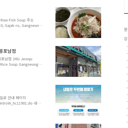
bap 3,000원 강릉 시내에 있
 전화번호도 없지만 강릉 시
본 반찬으로 강릉 초당 순
Raw Fish Soup 주소
 Gajak-ro, Gangneung-
분
91 영업 시간 Opening Hours
ith Prices : 모듬물회
강
p 15,000원 광어물회
000원 특선물회 Teukseon
강릉포남점
 Modeum Ho..
점 24Si Jeonju
 Rice Soup Gangneung
대로 436 (포남동 1294-1)
on-do 전화 Telephone :
eryday 00:00~24:00 메뉴
gukbap Bean Sprout
teamed Rice Fr..
 내일로 안내 페이지
roIntroW_hc11901.do 내일
 내일로 주요 변경 내용 - 이용
 연중 운영으로 확대 - 좌석
■ 2020-2021년 내일로 이
/ 만 25세 이하 : 60,000원