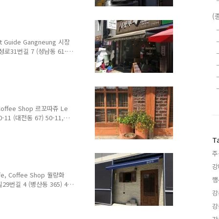
sed Every Tuesday 메뉴
kbap Beef Head Meat
(
n and Rice Soup 7,000
구나 한 번쯤을 가..
 Guide Gangneung 시장
금성로31번길 7 (성남동 61-7)
, Gangwon-do 영업 시간
0 매주 2째주, 3째주 수요일 휴무
enu with Prices : 아메
3,000원 카페모카 Cafe
장 골목길에 숨어있는 카페. 겉
offee Shop 르꼬따쥬 Le
11 (대전동 67) 50-11,
Telephone : 070-4789-
08:00~21:00 100% 예약제
T
신청 메뉴 및 가격 Menu
주
 이용시간 1시간 30분, 최소 인
 독채 한옥 카페. 예약제로
강
e, Coffee Shop 월량화
행
29번길 4 (병산동 365) 4,
강
ngwon-do 영업 시간
 매주 월요일 휴무 Closed
강
: 아메리카노 Americano