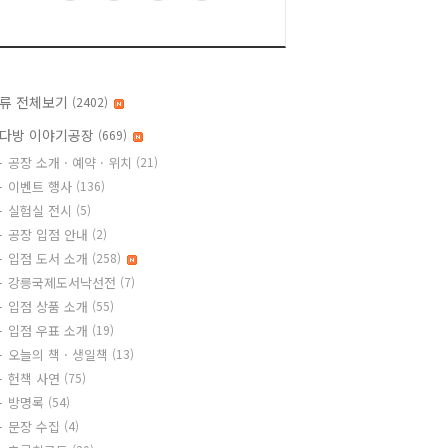
류 전체보기
(2402)
다방 이야기공장
(669)
공장 소개 · 예약 · 위치
(21)
이벤트 행사
(136)
실험실 전시
(5)
공장 입점 안내
(2)
입점 도서 소개
(258)
강릉국제도서낙선전
(7)
입점 상품 소개
(55)
입점 우표 소개
(19)
오늘의 책 · 생일책
(13)
헌책 사연
(75)
방명록
(54)
문장 수집
(4)