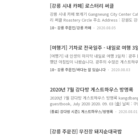
4,000원 카페라떼 Cafe Latte 5,000원 카페모카 Ca
[강릉 시내 카페] 로스터리 써클
Ice +500원 추가 감자옹심이, 감자적으로 유명한 병
해변에서 영업하던 카페였..
강릉 시내 카페 뽀개기 Gangneung City Center Caf
리 써클 Roastery Circle 주소 Address : 강원
동 317-5) 45, Dongbusijang-gil, Gangneung-s
18~ 강릉 주문진/강릉 카페
2020.08.05
Opening Hours : 매일 Everyday 08:00~19:00
Every Tuesday 메뉴 및 가격 Menu with Prices 
3,000원 카페라떼 Cafe Latte 4,500원 강릉역 
[여행기] 기차로 전국일주 - 내일로 여행 3일
를 취급해 일반적인 카페에서는 만날 수 없는 원두를 맛
귀여움 검은 고양이가 놀고 있..
[여행기] 내 인생의 마지막 내일로 여행 3일차 : 광주
했던 아침밥이 나왔습니다. 광주의 수많은 게스트하
를 선택한 이유는 바로 한식으로 제공되는 아침밥 때
18~ 강릉 주문진/바다는 잘 있습니다
2020.08.03
용했던 방은 1층 부엌과 거실 옆 방이었는데, 잠에서 
들려 기분이 좋았습니다. 마치 어렸을 때 엄마가 아
졌습니다. 게스트하우스를 운영하다보니 아침을 차리
2020년 7월 강다방 게스트하우스 방명록
고 있습니다. 그래서 아침을 잘 차려주는 곳은 일반
끗이하고 게스트하우스 운영에도 신경을 많이 쓰는 곳
2020년 7월 강다방 게스트하우스 방명록 kangdbang 
끌벅적함이나 공식적인 술파티는 없지만 운이 좋으면
guestbook, July 2020 2020. 09. 03 (金) 날
게 이야기 할 수도 ..
작년 12월에 오고 반년이 지나 다시 왔네요!! 게하 
(종료) 강다방 시즌1 게스트하우스/방명록
2020.08.01
지만 특유의 공부방 분위기? 아지트 느낌은 항상 있어서
로나로 많이 힘드셨겠지만 성수기도 다가오고 생각보
방 답지 않다?라는 발칙한 생각도 했네요 ㅎㅎ To. 7
[강릉 주문진] 무진장 돼지순대국밥
어준 ***님께... From. 비행기 타고 강원도 온 한 남