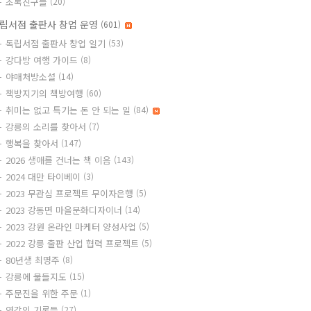
초록친구들
(20)
립서점 출판사 창업 운영
(601)
독립서점 출판사 창업 일기
(53)
강다방 여행 가이드
(8)
야매처방소설
(14)
책방지기의 책방여행
(60)
취미는 없고 특기는 돈 안 되는 일
(84)
강릉의 소리를 찾아서
(7)
행복을 찾아서
(147)
2026 생애를 건너는 책 이음
(143)
2024 대만 타이베이
(3)
2023 무관심 프로젝트 무이자은행
(5)
2023 강동면 마을문화디자이너
(14)
2023 강원 온라인 마케터 양성사업
(5)
2022 강릉 출판 산업 협력 프로젝트
(5)
80년생 최명주
(8)
강릉에 물들지도
(15)
주문진을 위한 주문
(1)
영감의 기록들
(27)