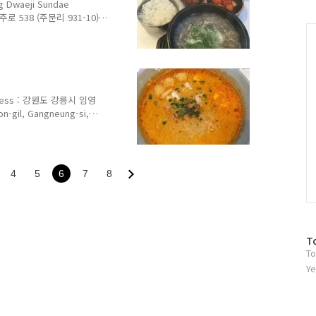
러
 : 구름이 조금 있습니다!! 지인의
waeji Sundae
그
로 538 (주문리 931-10)
인
C
 Gangwon-do 전화
urs : 매일 Everyday
Every 1st, 3rd
Dwaejigukbap Pork
Blood Sausage and
ess : 강원도 강릉시 임영
-gil, Gangneung-si,
업 시간 Opening Hours :
th Prices : 똠양꿍 Tom
ood Noodles 9,000원
 Curry 15,000원 카오팟
4
5
6
7
8
 돼지 꿍(Kung) ▶ ..
방
T
To
문
자
Ye
수