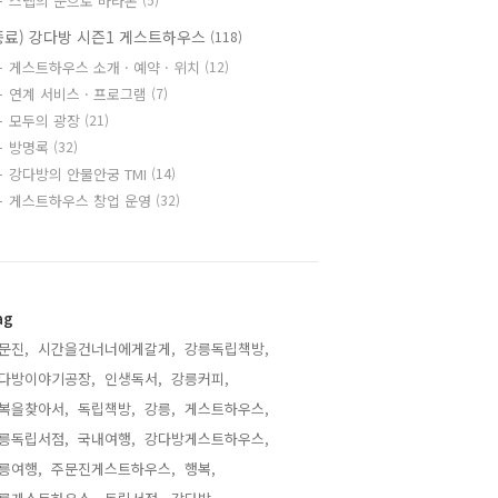
스텝의 눈으로 바라본
종료) 강다방 시즌1 게스트하우스
(118)
게스트하우스 소개 · 예약 · 위치
(12)
연계 서비스 · 프로그램
(7)
모두의 광장
(21)
방명록
(32)
강다방의 안물안궁 TMI
(14)
게스트하우스 창업 운영
(32)
ag
문진,
시간을건너너에게갈게,
강릉독립책방,
다방이야기공장,
인생독서,
강릉커피,
복을찾아서,
독립책방,
강릉,
게스트하우스,
릉독립서점,
국내여행,
강다방게스트하우스,
릉여행,
주문진게스트하우스,
행복,