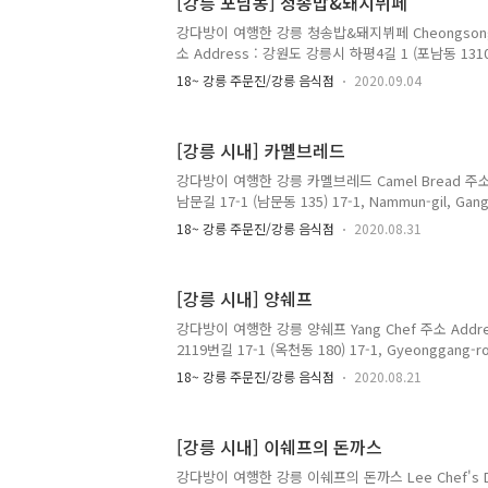
[강릉 포남동] 청송밥&돼지뷔페
나. 선택 3일권 (유효기간 7일) 일반 : 100,000원 / 만 
2021년 2월까지 한시적으로 만 ..
강다방이 여행한 강릉 청송밥&돼지뷔페 Cheongsong Bab
소 Address : 강원도 강릉시 하평4길 1 (포남동 1310-1)
Gangneung-si, Gangwon-do 전화 Telephone : 
18~ 강릉 주문진/강릉 음식점
2020.09.04
Opening Hours : 매일 Everyday 10:00~21:00 
Prices : 한식 뷔페 어른 Korea Dishes Buffet A
이 Korea Dishes Buffet Child 4,000원 가성비
[강릉 시내] 카멜브레드
대를 가지고 가면 실망할 수도 있으나 가격이 워낙 
용서된다. 주방에 계..
강다방이 여행한 강릉 카멜브레드 Camel Bread 주소 
남문길 17-1 (남문동 135) 17-1, Nammun-gil, Gang
영업 시간 Opening Hours : 목요일~월요일 Thursday
18~ 강릉 주문진/강릉 음식점
2020.08.31
매주 화요일, 수요일 휴무 Closed Every Tuesday 
Menu with Prices : 잠봉뵈르 샌드위치 Jambon Beu
구운채소 샌드위치 Grilled Vegetables Sandwic
[강릉 시내] 양쉐프
트 Tomato Soup with Toast 7,000원 샌드위치와 수
Soup..
강다방이 여행한 강릉 양쉐프 Yang Chef 주소 Addr
2119번길 17-1 (옥천동 180) 17-1, Gyeonggang-ro 
Gangneung-si, Gangwon-do 전화 Telephone : 
18~ 강릉 주문진/강릉 음식점
2020.08.21
Menu with Prices : 짜장면 Jjajangmyeon Noodles
4,000원 짬뽕 Jjamppong Spicy Seafood Noodl
Bokkeumbap Fried Rice 5,000원 탕수육 (2인) Tan
[강릉 시내] 이쉐프의 돈까스
Pork 10,000원 강릉 시내에 있는 중국집. 맛도 있으
강다방이 여행한 강릉 이쉐프의 돈까스 Lee Chef's Do