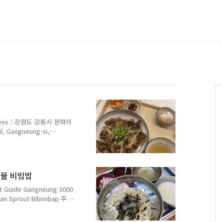
ess : 강원도 강릉시 문화의
l, Gangneung-si,
업 시간 Opening Hours :
요일 11:00~15:00 메뉴 및 가
almon with Rice 11,000
000원 가지덮밥
나물 비빔밥
8,000원 소고기덮밥 Soegogi..
Guide Gangneung 3000
n Sprout Bibimbap 주
2) 2113, Gyeonggang-
u with Prices : 콩나물 비