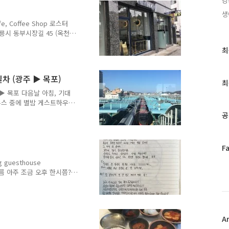
강
fe Mocha 5,000원 아이스
산동에 있는 카페. 원래 강문
생
e, Coffee Shop 로스터
도 강릉시 동부시장길 45 (옥천
i, Gangwon-do 영업 시간
최
최
 매주 화요일 휴무 Closed
근
: 아메리카노 Americano
글
근처에 있는 카페. 다양한 원두
차 (광주 ▶ 목포)
과
 볼 수 있다. 카페 안에
최
인
 ▶ 목포 다음날 아침, 기대
기
우스 중에 별밤 게스트하우스
글
문이었습니다. 강다방이 사
공
깰 때 아침밥 하는 소리가
침밥을 해주는 소리처럼 느껴
는게 쉽지 않은 일임을 알
페
F
적으로 부지런하고 청소도 깨
이
입니다. 이런 곳은 보통 시
guesthouse
스
 여행 온 사람들과 소소하
씨 : 구름 아주 조금 오후 한시쯤?
북
안의 장식들은 조금씩 바뀌었
트
 그 맛에 또 옵니다. 코
위
다 어제도 만실이어서 강다
터
월의 첫 방명록 한 권을 내
플
A
자.. 추신! 또 올거니까 문