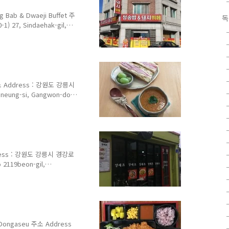
25세 이하 : 50,000원 *
 & Dwaeji Buffet 주
독
 27, Sindaehak-gil,
033-651-6890 영업 시간
메뉴 및 가격 Menu with
dult 5,000원 한식 뷔페 어린
 엄청난 한식 뷔페. 너무 큰 기
저렴하기 때문에 모든 것이
Address : 강원도 강릉시
neung-si, Gangwon-do
~Monday 11:00~18:00
Wednesday 메뉴 및 가격
rre Sandwich 8,000원
h 8,000원 토마토 수프와 토스
프 Sandwich with
ess : 강원도 강릉시 경강로
2119beon-gil,
033-644-5595 메뉴 및 가격
 in Black Bean Sauce
e Soup 6,000원 볶음밥
gsuyuk Sweet and Sour
면서 가격도 저렴해 점심 ..
ngaseu 주소 Address