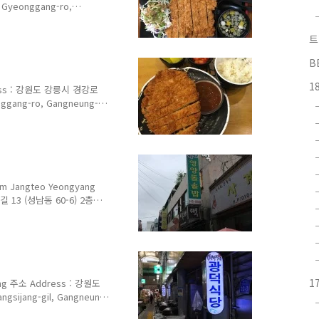
Gyeonggang-ro,
033-642-5515 영업 시간
메뉴 및 가격 Menu with
트
원 왕돈가스 Wangdongaseu
eese Dongaseu Pork
B
oodles 5,000원 강릉 교..
1
ss : 강원도 강릉시 경강로
gang-ro, Gangneung-
79 메뉴 및 가격 Menu with
 1,900원 히레가츠
솥알밥 Dolsotalbap Fish
aiseu Omelette Rice
ied Rice 5,500원..
angteo Yeongyang
 13 (성남동 60-6) 2층
n-do 전화 Telephone : 033-
day 10:00~오후까지 Until
솥밥정식 Dolsotbap
남시장) 골목길 2층에 숨어있는
이상만 가능하나, 점심시간
1
 주소 Address : 강원도
sijang-gil, Gangneung-
51 영업 시간 Opening Hours