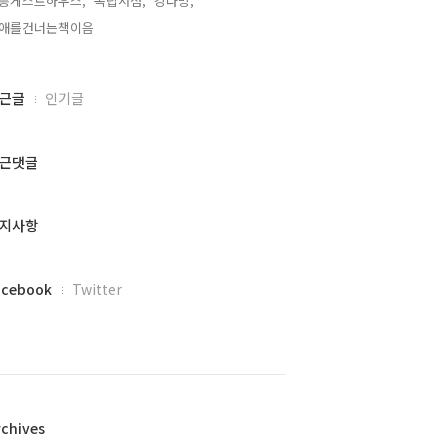
릉게스트하우스,
독립서점,
강다방,
애를건너는책이음,
근글
인기글
근댓글
지사항
acebook
Twitter
rchives