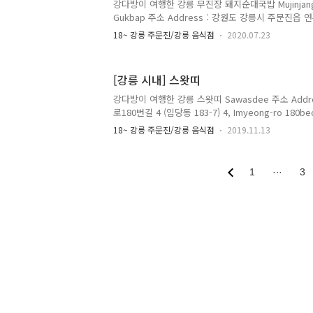
잘 열고 계셔야 해요 꼭! 2020. 07. 04. (土) 날씨
강다방이 여행한 강릉 무진장 돼지순대국밥 Mujinjang D
추천으로 즉흥 예약..
Gukbap 주소 Address : 강원도 강릉시 주문진읍 연주
538, Yeonju-ro Jumunjin-eup, Gangneung-si,
18~ 강릉 주문진/강릉 음식점
2020.07.23
Telephone : 033-662-5188 영업 시간 Opening Ho
10:00~21:00 매월 첫째주, 셋째주 월요일 휴무 Closed 
Monday 메뉴 및 가격 Menu with Prices : 돼지국밥 
[강릉 시내] 스왓띠
and Rice Soup 7,000원 순대국밥 Sundaegukbap 
Rice Soup 7,00..
강다방이 여행한 강릉 스왓띠 Sawasdee 주소 Addr
로180번길 4 (임당동 183-7) 4, Imyeong-ro 180beon
Gangwon-do 전화 Telephone : 033-648-6896 영
18~ 강릉 주문진/강릉 음식점
2019.11.13
매일 Everyday 10:00~21:30 메뉴 및 가격 Menu wi
Yum Kung 15,000원 똠양씨푸드 국수 Tom Yum Seaf
팟타이 꿍 Pad Thai Kung 10,000원 그린커리 Green
1
···
3
무 Kaopad Pork 8,000원 까이(Kai) ▶ 닭 무(Mu) ▶