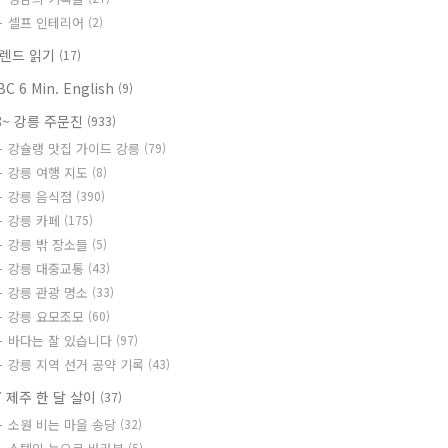
셀프 인테리어
(2)
렌드 읽기
(17)
BC 6 Min. English
(9)
8~ 강릉 주문진
(933)
강슐랭 맛집 가이드 강릉
(79)
강릉 여행 지도
(8)
강릉 음식점
(390)
강릉 카페
(175)
강릉 밖 장소들
(5)
강릉 대중교통
(43)
강릉 관광 명소
(33)
강릉 요모조모
(60)
바다는 잘 있습니다
(97)
강릉 지역 선거 공약 기록
(43)
7 제주 한 달 살이
(37)
소원 비는 마을 송당
(32)
(5)