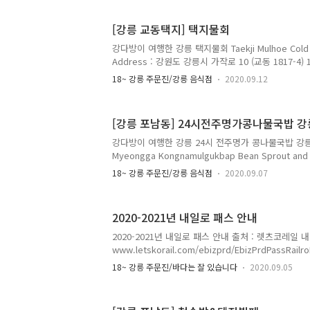
빔밥 Kongnamul Bibimbap Bean Sprout Bibim
는 콩나물 비빔밥 집. 지도에 등록되어 있지도 않고,
[강릉 교동택지] 택지물회
내에서 무려 3천원으로 밥을 먹을 수 있는 곳이다. 기
두부도 나온다. 강릉과 양양 사..
강다방이 여행한 강릉 택지물회 Taekji Mulhoe Cold 
Address : 강원도 강릉시 가작로 10 (교동 1817-4) 10,
si, Gangwon-do 전화 Telephone : 033-642-19
18~ 강릉 주문진/강릉 음식점
2020.09.12
: 매일 Everyday 10:30~21:30 메뉴 및 가격 Menu w
Modeummulhoe Cold Assorted Raw Fish Sou
Gwangeomulhoe Cold Raw Flatfish Soup 15,
[강릉 포남동] 24시전주명가콩나물국밥 
Special Cold Raw Fish Soup 25,000원 모듬회덮밥
강다방이 여행한 강릉 24시 전주명가 콩나물국밥 강릉포남
Myeongga Kongnamulgukbap Bean Sprout and
Ponam Branch 주소 Address : 강원도 강릉시 강릉
18~ 강릉 주문진/강릉 음식점
2020.09.07
436, Gangneung-daero, Gangneung-si, Gangw
033-651-7723 영업 시간 Opening Hours : 매일 Ev
및 가격 Menu with Prices : 콩나물국밥 Kongnamul
2020-2021년 내일로 패스 안내
and Rice Soup 4,500원 공기밥 무료 Gonggitbap S
2020-2021년 내일로 패스 안내 출처 : 렛츠코레일
www.letskorail.com/ebizprd/EbizPrdPassRail
로 소개 www.letskorail.com ■ 2020-2021년
18~ 강릉 주문진/바다는 잘 있습니다
2020.09.05
연령 제한 폐지 (연령에 따라 가격 차등) - 이용 기간
지정 가능 (KTX 1일 1회 총 2회, 일반 열차 1일 2회) 
용안내 1. 권종/가격 가. 연속 7일권 일반 : 110,000원 