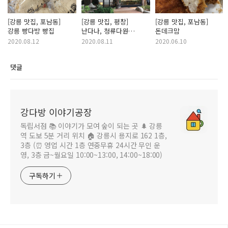
[강릉 맛집, 포남동]
[강릉 맛집, 평창]
[강릉 맛집, 포남동]
강릉 빵다방 빵집
난다나, 청류다원
돈데크맘
(오대산 월정사)
2020.08.12
2020.08.11
2020.06.10
댓글
강다방 이야기공장
독립서점 📚 이야기가 모여 숲이 되는 곳 🌲 강릉
역 도보 5분 거리 위치 🏠 강릉시 용지로 162 1층,
3층 (⏰ 영업 시간 1층 연중무휴 24시간 무인 운
영, 3층 금~월요일 10:00~13:00, 14:00~18:00)
구독하기