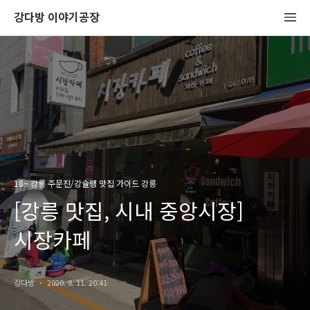
강다방 이야기공장
18~ 강릉 주문진/강슐랭 맛집 가이드 강릉
[강릉 맛집, 시내 중앙시장]
시장카페
강다방
2020. 8. 11. 20:41