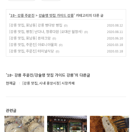
'
18~ 강릉 주문진
>
강슐랭 맛집 가이드 강릉
' 카테고리의 다른 글
[강릉 맛집, 포남동] 강릉 빵다방 빵집
2020.08.12
(0)
[강릉 맛집, 평창] 난다나, 청류다원 (오대산 월정사)
2020.08.11
(0)
[강릉 맛집, 포남동] 돈데크맘
2020.06.10
(0)
[강릉 맛집, 주문진] 아로니아물회
2020.03.18
(0)
[강릉 맛집, 주문진] 터미널식당
2020.03.18
(0)
'18~ 강릉 주문진/강슐랭 맛집 가이드 강릉'의 다른글
현재글
[강릉 맛집, 시내 중앙시장] 시장카페
관련글