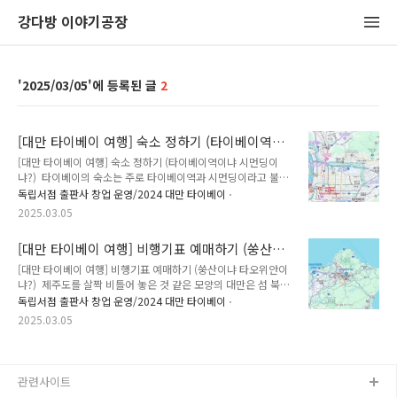
강다방 이야기공장
2025/03/05
2
[대만 타이베이 여행] 숙소 정하기 (타이베이역이
냐 시먼딩이냐?)
[대만 타이베이 여행] 숙소 정하기 (타이베이역이냐 시먼딩이
냐?) 타이베이의 숙소는 주로 타이베이역과 시먼딩이라고 불리
는 지역에 몰려있다. 타이베이역과 시먼딩은 거리도 가까운데 우
독립서점 출판사 창업 운영/2024 대만 타이베이
리나라로 치면 서울역과 명동같은 느낌이다. 걸어서도 15-30분
2025.03.05
밖에 안 걸린다. 숙소는 호텔부터 게스트하우스, 에어비앤비 등
개인에 따라 선호가 천차만별인데, 호텔보다는 교통 좋은 위치의
[대만 타이베이 여행] 비행기표 예매하기 (쑹산이
게스트하우스를 선호해 타이베이역 윗쪽에 위치한 호스텔을 선
냐 타오위안이냐?)
택했다. 최근에는 타이베이 101 부근에 호텔 등 숙소도 많은데
[대만 타이베이 여행] 비행기표 예매하기 (쑹산이냐 타오위안이
우리나라로 치면 강남, 잠실, 송도 같은 느낌이다. 예전에는 여행
냐?) 제주도를 살짝 비틀어 놓은 것 같은 모양의 대만은 섬 북쪽
할 때, 게스트하우스 할 생각이 있어서 매일매일 게스트하우스를
에 수도 타이베이(臺北)가 있고 그 아래 타이중(臺中), 타이난
독립서점 출판사 창업 운영/2024 대만 타이베이
옮겨다녔다. 한 곳이라도 더 많이 경험해보고 싶었고 나중에 게
(臺南)이 있다. 도시 위치에 따라 北(베이), 中(중), 南(난)이 붙
2025.03.05
스트하우스를 할 때 도움이 될거라..
어있는게 신기하고 재밌었다. 타이베이는 중국어 정자체로 臺
北, 간자체로는 台北, 병음 기호로는 Táiběi로 쓰기 때문에 타이
베이 타이페이로 혼용되어 불리기도 한다. 타이베이는 우리나라
의 김포공항, 인천공항처럼 2개의 공항이 있다. 김포공항처럼 시
관련사이트
내에 있는 공항은 쑹산/송산공항(松山 TSA), 인천공항처럼 시외