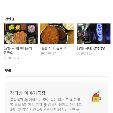
관련글
[강릉 시내] 이쉐프의
[강릉 시내] 돈호야
[강릉 시내] 광덕식당
돈까스
2020.08.17
2020.08.14
2020.08.17
댓글
강다방 이야기공장
독립서점 📚 이야기가 모여 숲이 되는 곳 🌲 강릉
역 도보 5분 거리 위치 🏠 강릉시 용지로 162 1층,
3층 (⏰ 영업 시간 1층 연중무휴 24시간 무인 운