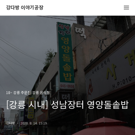
강다방 이야기공장
18~ 강릉 주문진/강릉 음식점
[강릉 시내] 성남장터 영양돌솥밥
강다방
2020. 8. 14. 15:19