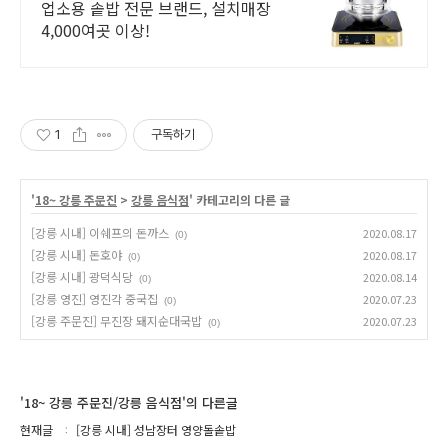
술기업 인증
업소용 솥밥 전문 브랜드, 설치매장
4,000여곳 이상!
1
구독하기
'
18~ 강릉 주문진
>
강릉 음식점
' 카테고리의 다른 글
[강릉 시내] 이쉐프의 돈까스
2020.08.17
(0)
[강릉 시내] 돈호야
2020.08.17
(0)
[강릉 시내] 광덕식당
2020.08.14
(0)
[강릉 영진] 영진각 중국집
2020.07.23
(0)
[강릉 주문진] 무진장 돼지순대국밥
2020.07.23
(0)
'18~ 강릉 주문진/강릉 음식점'의 다른글
현재글
[강릉 시내] 성남장터 영양돌솥밥