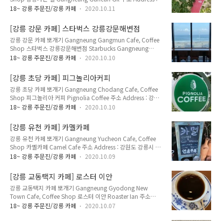
강원도 강릉시 경강로2024번길 5 (명주동 55-1) 5,
있어 햇살이 잘 들어온다. 대놓고 카페라고 알리 지 ㅇ낳기 때문
18~ 강릉 주문진/강릉 카페
2020.10.11
Gyeonggang-ro 2024beon-gil, Gangneung-si,
에 지도를 보고 잘 찾아가야..
Gangwon-do 영업 시간 Opening Hours : 월요일~토요일
[강릉 강문 카페] 스타벅스 강릉강문해변점
Monday~Saturday 10:00~22:00 일요일 Sunday
강릉 강문 카페 뽀개기 Gangneung Gangmun Cafe, Coffee
10:00~19:00 매주 월요일 휴무 Closed Every Monday 메뉴
Shop 스타벅스 강릉강문해변점 Starbucks Gangneung
및 가격 Menu with Prices : 핸드드립 커피 Hand-drip Coffee
Ganmun Beach Branch 주소 Address : 강원도 강릉시 창해
5,000원 바닐라라떼 Vanilla Latte 6,000원 + 아이스 Ice 500
18~ 강릉 주문진/강릉 카페
2020.10.10
로350번길 3 (강문동 182-2) 3, Changhae-ro 350beon-gil,
원 강릉 원도..
Gangneung-si, Gangwon-do 영업 시간 Opening Hours :
[강릉 초당 카페] 피그놀리아커피
매일 Everyday 09:00~21:30 메뉴 및 가격 Menu with Prices
강릉 초당 카페 뽀개기 Gangneung Chodang Cafe, Coffee
: 아메리카노 Americano 4,100원 카페라떼 Cafe Latte 4,600
Shop 피그놀리아 커피 Pignolia Coffee 주소 Address : 강원
원 카페모카 Cafe Mocha 5,100원 바닐라라떼 Vanilla Latte
도 강릉시 난설헌로 195 (초당동 336) 195, Nanseolheon-ro,
5,200원 강문 해변에 있는 스타벅스. 3층으로 되어있고 통유리
18~ 강릉 주문진/강릉 카페
2020.10.10
Gangneung-si, Gangwon-do 영업 시간 Opening Hours :
로..
매일 Everyday 11:00~21:00 매주 월요일 휴무 Closed Every
[강릉 유천 카페] 카멜카페
Monday 메뉴 및 가격 Menu with Prices : 피그커피 Cream
강릉 유천 카페 뽀개기 Gangneung Yucheon Cafe, Coffee
Coffee 5,500원 아메리카노 Americano 5,000원 카페라떼
Shop 카멜카페 Camel Cafe 주소 Address : 강원도 강릉시 유
Cafe Latte 6,000원 카페모카 Cafe Mocha 6,000원 바닐라라
죽길 111-2 (유천동 604-3) 111-2, Yujuk-gil, Gangneung-si,
떼 Vanilla Latte 6,000원 순두부로 유명한 초당동에 ..
18~ 강릉 주문진/강릉 카페
2020.10.09
Gangwon-do 전화 Telephone : 033-652-1328 영업 시간
Opening Hours : 매일 Everyday 10:30~19:00 메뉴 및 가격
[강릉 교동택지 카페] 로스터 이안
Menu with Prices : 아메리카노 Americano 3,500원 카페라떼
강릉 교동택지 카페 뽀개기 Gangneung Gyodong New
Cafe Latte 4,500원 카페모카 Cafe Mocha 4,500원 바닐라라
Town Cafe, Coffee Shop 로스터 이안 Roaster Ian 주소
떼 Vanilla Latte 4,500원 + 아이스 Ice 500원 추가 강릉원주대
Address : 강원도 강릉시 하슬라로206번길 3-15 (교동 1816-
뒤편 죽헌저수지 가는 길에 있는 카페. 카페에서..
18~ 강릉 주문진/강릉 카페
2020.10.07
2) 3-15, Haseulla-ro 206beon-gil, Gangneung-si,