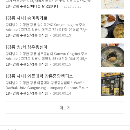
고가 난무하는 시대, 새롭게 떠오르는 맛집 검색 방법으로 공무
파스타 Seafood White Wine Pasta 18,000원 해산물 아라비
원들의 업무추진비를 분석하는 방법이 떠오르고 있습니다. 업무
아따 매운 토마토 파스타 Seafood Arrabbiata Spicy Tom..
18~ 강릉 주문진/바다는 잘 있습니다
2020.09.20
추진비는 쉽게 말해 공무 처리에 드는 비용, 즉 각종 행사 간담회
경비 등을 말하는데 해당 지역에 빠삭한 공무원들이 실제 이용한
[강릉 시내] 송미옥가로
곳들이기 때문에 아무리 못해도 기본 이상은 하는 곳들이 많습니
강다방이 여행한 강릉 송미옥가로 Songmiokgaro 주소
다. 업무추진비 지방자치단체의 장 등이 기관을 운영하고 정책을
Address : 강원도 강릉시 옥천로 72 (옥천동 210-8) 72,
추진하는 등 공무(公務)를 처리하는 데 사용하는 비용을 지칭한
Okcheon-ro, Gangneung-si, Gangwon-do 전화
다. 1993년 이전까지 '판공비'로 불렸다. 판공비는 예산서상으
18~ 강릉 주문진/강릉 음식점
2020.09.19
Telephone : 033-646-5989 영업 시간 Opening Hours : 매일
로는 업무추진비로 표시된다. 행정자치부는 지방자치단체 예산
Everyday 10:00~14:30, 15:30~21:00 매주 일요일 휴무
편성지침서에 지방자치단체의 업무추진비를 직책급ㆍ정원가산
[강릉 병산] 삼우옹심이
Closed Every Sunday 메뉴 및 가격 Menu with Prices : 닭개
ㆍ기관운영ㆍ시책추진ㆍ부서운영ㆍ의정운영..
강다방이 여행한 강릉 삼우옹심이 Samwu Ongsimi 주소
장 Dakgaejang Spicy Chicken Soup 7,000원 닭곰탕
Address : 강원도 강릉시 공항길 35 (병산동 364-2) 35,
Dakgomtang Chicken Soup 7,000원 만두국 Mandutguk
Gonghang-gil, Gangneung-si, Gangwon-do 전화
Dumpling Soup 7,000원 강릉역 근처에 있는 닭개장, 닭곰탕
18~ 강릉 주문진/강릉 음식점
2020.09.15
Telephone : 033-651-2268 영업 시간 Opening Hours : 매일
집. 닭개장은 매운 국..
Everyday 08:00~21:00 쳇째주 셋째주 목요일 휴무 Closed
[강릉 시내] 와플대학 강릉중앙캠퍼스
Every 1st, 3rd Thursday 메뉴 및 가격 Menu with Prices : 순
강다방이 여행한 강릉 와플대학 강릉중앙캠퍼스 Waffle
옹심이 Sunongsimi Potato Ball Soup 7,000원 칼국수옹심
Daehak Univ. Gangneung Joongang Campus 주소
이 Kalguksu Ongsimi Potato Ball Soup with Noodle
Address : 강원도 강릉시 금성로 32-5 (금학동 33-1) 32-5,
6,000원 장칼국수 Jangkalguksu Spicy Noodle Soup ..
18~ 강릉 주문진/강릉 음식점
2020.09.14
Geumseong-ro, Gangneung-si, Gangwon-do 전화
Telephone : 033-645-4589 영업 시간 Opening Hours : 매일
Everyday 12:00~21:00 매주 월요일 휴무 Closed Every
더보기
Monday 메뉴 및 가격 Menu with Prices : 크림와플 Cream
Waffle 1,700원 바나나 와플 Banana Waffle 3,300원 젤라또
와플 Gelato Waffle 3,300원 강릉 시내에 있는 와플 프렌차이
즈. 주문과 동시에 와..