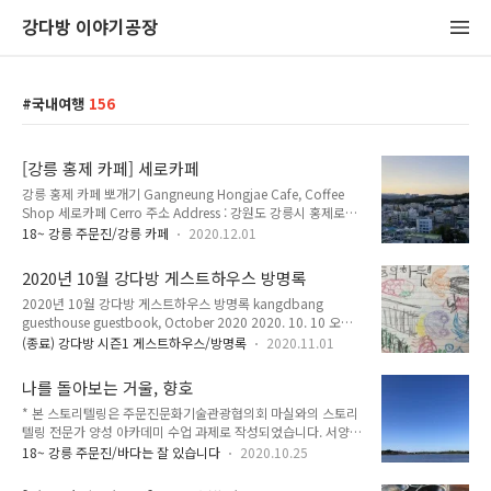
강다방 이야기공장
국내여행
156
[강릉 홍제 카페] 세로카페
강릉 홍제 카페 뽀개기 Gangneung Hongjae Cafe, Coffee
Shop 세로카페 Cerro 주소 Address : 강원도 강릉시 홍제로
76 (홍제동 189-4) 76, Hongje-ro, Gangneung-si,
18~ 강릉 주문진/강릉 카페
2020.12.01
Gangwon-do 전화 Telephone : 033-646-8921 영업 시간
Opening Hours : 매일 Everyday 10:00~22:00 메뉴 및 가격
2020년 10월 강다방 게스트하우스 방명록
Menu with Prices : 아메리카노 (티비다보, 그라츠)
2020년 10월 강다방 게스트하우스 방명록 kangdbang
Americano 4,500원 카페라떼 Cafe Latte 5,200원 바닐라라
guesthouse guestbook, October 2020 2020. 10. 10 오늘
떼 Vanilla Latte 5,700원 아이스 Ice +300원 강릉 버스터미널
의 하루! 강다방! 가성비 최강 게스트 하우스!!! 10월까지만 한
근처 홍제동에 새로 생긴 카페. 높은 언덕 위, 4층에 있어 전망이
(종료) 강다방 시즌1 게스트하우스/방명록
2020.11.01
다고 해서 아쉽네요... ㅎㅎ... 취업은 축하드립니다!!!!! 방 이름
참 좋다. 옥상에는 ..
이 특이해요 ㅋㅋ (말미잘, 오징어, 꼴뚜기) 저희 4명이 처음 여
나를 돌아보는 거울, 향호
행오게 됐는데 강다방 덕분에 좋게 첫시작을 할 수 있는 것 같아
* 본 스토리텔링은 주문진문화기술관광협의회 마실와의 스토리
요. ♡♡ 뿅뿅 ♡♡ 우리 모두 코로나에 건강하고 잘 극복하길!
텔링 전문가 양성 아카데미 수업 과제로 작성되었습니다. 서양
with 사장님 행복하세요~~~ 2020. 10. 12 처음으로 혼자 여행
그리스 로마 신화에는 호수에 비친 자신의 모습을 보는 나르키소
왔는데 주문진도 좋고 게스트하우스도 아늑하고 좋네요. 사장님
18~ 강릉 주문진/바다는 잘 있습니다
2020.10.25
스라는 인물이 나온다. 호수의 표면은 거울이 되어 나르키소스
이 친절하시고, 추천해주신 밥집·카페 전부 좋았어요. 오늘부터
자신을 바라볼 수 있게 해주었다. 동양에는 명경지수(明鏡止水)
1주일 동안 더 머무르는데 사장님 ..