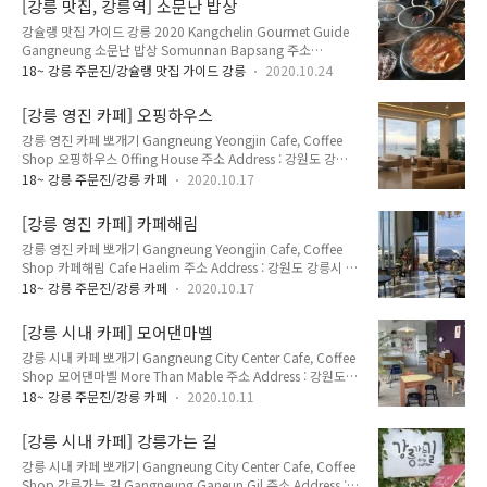
[강릉 맛집, 강릉역] 소문난 밥상
라는 사자성어가 있다. 맑은 거울과 고요한 물이라는 뜻이다. 이
강슐랭 맛집 가이드 강릉 2020 Kangchelin Gourmet Guide
처럼 호수는 고요하게 멈춰 사물을 볼 수 있게 해준다. 향호의 이
Gangneung 소문난 밥상 Somunnan Bapsang 주소
름은 매향 풍습에서 유래했다. 매향이란 향나무를 호수에 묻는
Address : 강원도 강릉시 강릉대로 250 (교동 149-19) 250,
행위다. 옛날 사람들은 미륵보살이 다시 태어날 때 공양 드리기
18~ 강릉 주문진/강슐랭 맛집 가이드 강릉
2020.10.24
Gangneung-daero, Gangneung-si, Gangwon-do 전화
위해 향나무를 향호에 묻었다. 나라에 경사가 있을 때는 호수 밑
Telephone : 033-641-1401 영업 시간 Opening Hours : 매일
에 묻혀있는 향나무가 떠올라 빛을 난다는 이야기와 호수에 묻혀
[강릉 영진 카페] 오핑하우스
Everyday 17:00~01:30 메뉴 및 가격 Menu with Prices : 석
진 향나무를 찾는 사람은 부자가 된다는..
강릉 영진 카페 뽀개기 Gangneung Yeongjin Cafe, Coffee
쇠간장불고기정식 Seoksoe Bulgogi Grilled Bulgogi 12,000
Shop 오핑하우스 Offing House 주소 Address : 강원도 강릉
원 석쇠고추장불고기정식 Gochujang Bulgogi Red Chili
시 연곡면 해안로 1459 (영진리 65-6) 1459, Haean-ro
Paste Bulgogi 12,000원 집밥정식 Jibbap Jeongsi..
18~ 강릉 주문진/강릉 카페
2020.10.17
Yeongok-myeon, Gangneung-si, Gangwon-do 영업 시간
Opening Hours : 매일 Everyday 10:00~21:00 메뉴 및 가격
[강릉 영진 카페] 카페해림
Menu with Prices : 아메리카노 Americano 4,500원 카페라떼
강릉 영진 카페 뽀개기 Gangneung Yeongjin Cafe, Coffee
Cafe Latte 5,000원 바닐라라떼 Vanilla Latte 5,500원 아이
Shop 카페해림 Cafe Haelim 주소 Address : 강원도 강릉시 연
스 Ice +500원 영진 커피거리에 있는 카페. 새하얀 인테리어가
곡면 해안로 1441 (영진리 72-12) 1441, Haean-ro
인상적이다. 2층에서 바라보는 바다와 하얀색 벽이 참 잘어우린
18~ 강릉 주문진/강릉 카페
2020.10.17
Yeongok-myeon, Gangneung-si, Gangwon-do 영업 시간
다. 네이버 지도..
Opening Hours : 매일 Everyday 09:30~22:30 메뉴 및 가격
[강릉 시내 카페] 모어댄마벨
Menu with Prices : 아메리카노 Americano 4,000원 카페라떼
강릉 시내 카페 뽀개기 Gangneung City Center Cafe, Coffee
Cafe Latte 4,500원 카페모카 Cafe Mocha 5,000원 바닐라라
Shop 모어댄마벨 More Than Mable 주소 Address : 강원도
떼 Vanilla Latte 5,000원 아이스 Ice +500원 영진 커피거리에
강릉시 경강로 2015 2층 (명주동 65-15) 2015,
있는 카페. 아기자기하면서도 고풍스러운 인테리어로 꾸며져있
18~ 강릉 주문진/강릉 카페
2020.10.11
Gyeonggang-ro, Gangneung-si, Gangwon-do 영업 시간
다. 카페 ..
Opening Hours : 매일 Everyday 12:00~20:00 매주 수요일
[강릉 시내 카페] 강릉가는 길
휴무 Closed Every Wednesday 메뉴 및 가격 Menu with
강릉 시내 카페 뽀개기 Gangneung City Center Cafe, Coffee
Prices : 아메리카노 Americano 4,500원 카페라떼 Cafe Latte
Shop 강릉가는 길 Gangneung Ganeun Gil 주소 Address :
5,000원 강릉 원도심 명주동에 있는 분위기 좋은 카페. 2층에