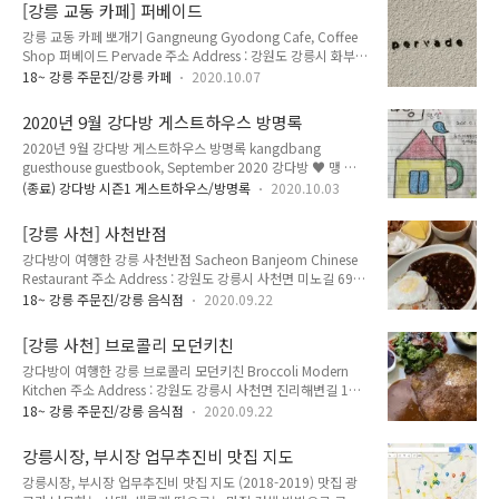
Gangwon-do 전화 Telephone : 033-643-0201 영업 시간
[강릉 교동 카페] 퍼베이드
Opening Hours : 매일 Everyday 10:30~22:00 둘째 넷째 일
강릉 교동 카페 뽀개기 Gangneung Gyodong Cafe, Coffee
요일 휴무 Closed 2nd, 4th Sunday 메뉴 및 가격 Menu with
Shop 퍼베이드 Pervade 주소 Address : 강원도 강릉시 화부산
Prices : 아메리카노 Americano 3,500원 카페라떼 Cafe Latte
로 78 (교동 1052-6) 78, Hwabusan-ro, Gangneung-si,
4,500원 카페모카 Cafe Mocha 4,500원 바닐라라떼 Van..
18~ 강릉 주문진/강릉 카페
2020.10.07
Gangwon-do 전화 Telephone : 033-645-7953 영업 시간
Opening Hours : 매일 Everyday 09:00~22:00 메뉴 및 가격
2020년 9월 강다방 게스트하우스 방명록
Menu with Prices : 아메리카노 Americano 4,500원 카페라떼
2020년 9월 강다방 게스트하우스 방명록 kangdbang
Cafe Latte 5,500원 바닐라라떼 Vanilla Latte 6,000원 강릉
guesthouse guestbook, September 2020 강다방 ♥ 맹 ♥
옛날 교동에서 새로운 교동, 교동 택지 신도시로 넘어가는 길에
빵란 ♥ 엉실 ♥ 2020. 9. 1 휴가 마지막날은 강다방과 ♥♥♥
있는 카페. 강릉에서는 꽤 유명한 베이커리 가루에서 운영하는
(종료) 강다방 시즌1 게스트하우스/방명록
2020.10.03
코로나와 태풍 '마이삭'이 오고 있어요 ㅠ^ㅠ 하지만 무사히 편
카페라고 들었..
안하게 잘묵고 갑니다 😊 강다방 최고!! 사장님 덕분에 최고의
[강릉 사천] 사천반점
여행이 되었어요 ♥ 감사합니다. 해나&우정 기억해주세요 저희
강다방이 여행한 강릉 사천반점 Sacheon Banjeom Chinese
또 꼭 만나요 :) 번창하세요 >_< - 예비유투버약사 해나 - 우정도
Restaurant 주소 Address : 강원도 강릉시 사천면 미노길 69
요!! 담에 또 꼭 만나욤 :D** 바쁜 2학기가 될 것 같아 그 전에 여
(미노리 383-4) 69, Mino-gil Sacheon-myeon,
유있는 마지막 여행을 즐기고자 강릉에 들렀다 처음으로 주문진
18~ 강릉 주문진/강릉 음식점
2020.09.22
Gangneung-si, Gangwon-do 전화 Telephone : 033-521-
에 오게되었습당 :) 아늑하고 아기자기 호스트님도 친절하셔서
4428 영업 시간 Opening Hours : 매일 Everyday
이런저런 소소한 이야기 모두 즐거웠습니다 기회가 ..
[강릉 사천] 브로콜리 모던키친
11:00~19:50 메뉴 및 가격 Menu with Prices : 짜장면
강다방이 여행한 강릉 브로콜리 모던키친 Broccoli Modern
Jjajangmyeon Noodles in Black Bean Sauce 5,000원 짬
Kitchen 주소 Address : 강원도 강릉시 사천면 진리해변길 131
뽕 Jjamppong Spicy Seafood Noodle Soup 6,000원 볶
(사천진리 266-5) 131, Jillihaebyeon-gil Sacheon-myeon,
음밥 Bokkeumbap Fried Rice 6,000원 탕수육 소
18~ 강릉 주문진/강릉 음식점
2020.09.22
Gangneung-si, Gangwon-do 전화 Telephone : 070-7755-
Tangsuyuk S..
0557 영업 시간 Opening Hours : 매일 Everyday
강릉시장, 부시장 업무추진비 맛집 지도
11:30~14:30, 17:30~22:00 매주 월요일 휴무 Closed Every
강릉시장, 부시장 업무추진비 맛집 지도 (2018-2019) 맛집 광
Monday 메뉴 및 가격 Menu with Prices : 해산물 화이트와인