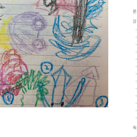
분
강
독
록