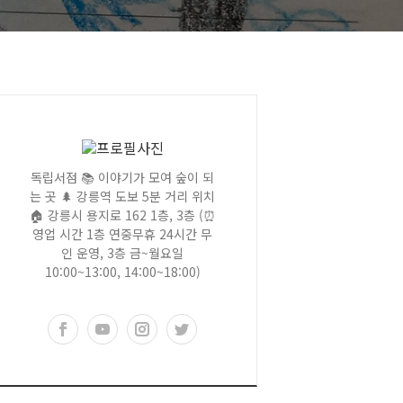
독립서점 📚 이야기가 모여 숲이 되
는 곳 🌲 강릉역 도보 5분 거리 위치
🏠 강릉시 용지로 162 1층, 3층 (⏰
영업 시간 1층 연중무휴 24시간 무
인 운영, 3층 금~월요일
10:00~13:00, 14:00~18:00)