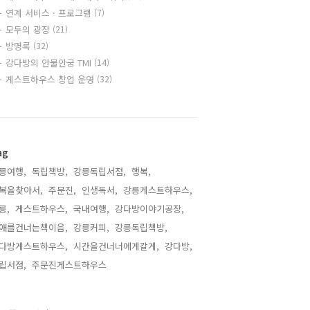
연계 서비스 · 프로그램
(7)
모두의 광장
(21)
방명록
(32)
강다방의 안물안궁 TMI
(14)
게스트하우스 창업 운영
(32)
ag
릉여행,
독립책방,
강릉독립서점,
행복,
복을찾아서,
주문진,
인생독서,
강릉게스트하우스,
릉,
게스트하우스,
국내여행,
강다방이야기공장,
애를건너는책이음,
강릉커피,
강릉독립책방,
다방게스트하우스,
시간을건너너에게갈게,
강다방,
립서점,
주문진게스트하우스,