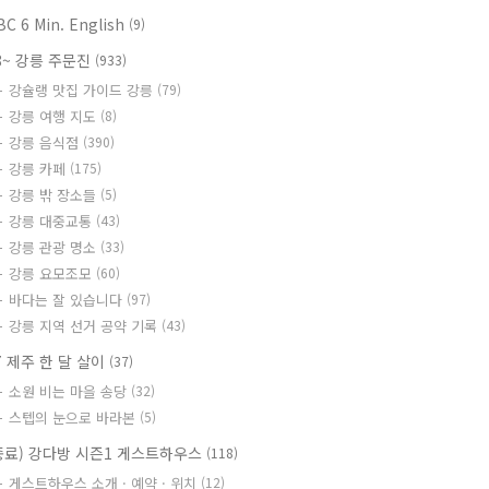
BC 6 Min. English
(9)
8~ 강릉 주문진
(933)
강슐랭 맛집 가이드 강릉
(79)
강릉 여행 지도
(8)
강릉 음식점
(390)
강릉 카페
(175)
강릉 밖 장소들
(5)
강릉 대중교통
(43)
강릉 관광 명소
(33)
강릉 요모조모
(60)
바다는 잘 있습니다
(97)
강릉 지역 선거 공약 기록
(43)
7 제주 한 달 살이
(37)
소원 비는 마을 송당
(32)
스텝의 눈으로 바라본
(5)
종료) 강다방 시즌1 게스트하우스
(118)
게스트하우스 소개 · 예약 · 위치
(12)