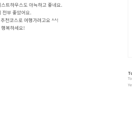
게스트하우스도 아늑하고 좋네요.
 전부 좋았어요.
 추천코스로 여행가려고요 ^^!
 행복하세요!
방
T
To
문
자
Ye
수