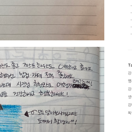
T
강
행
강
생
강
독