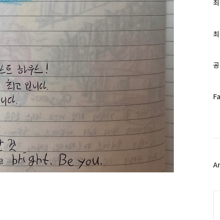
최
최
근
글
과
최
인
기
글
공
페
F
이
스
북
트
위
터
플
A
러
그
인
C