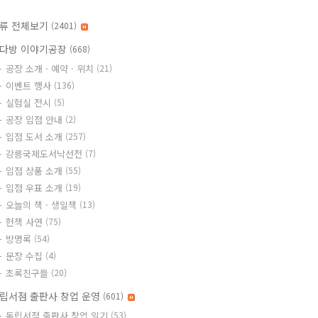
류 전체보기
(2401)
다방 이야기공장
(668)
공장 소개 · 예약 · 위치
(21)
이벤트 행사
(136)
실험실 전시
(5)
공장 입점 안내
(2)
입점 도서 소개
(257)
강릉국제도서낙선전
(7)
입점 상품 소개
(55)
입점 우표 소개
(19)
오늘의 책 · 생일책
(13)
헌책 사연
(75)
방명록
(54)
문장 수집
(4)
초록친구들
(20)
립서점 출판사 창업 운영
(601)
독립서점 출판사 창업 일기
(53)