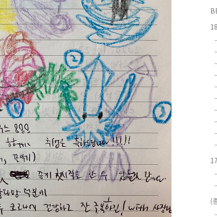
B
1
1
(