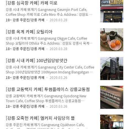
Gangdong-myeon, Gangneung-si, Gangwon-do 전화
[강릉 심곡항 카페] 카페 미로
Telephone : 033-645-0804 영업 시간 Opening Hours : 평일
강릉 시내 카페 뽀개기 Gangneung Geumjin Port Cafe,
Weekday 08:00~18:00 주말 Weekend 04:00~19:00 메뉴
Coffee Shop 카페 미로 Cafe Miro 주소 Address : 강원도 강
및 가격 Menu with Prices : 아메리카노 Americano 3,200원
릉시 강동면 헌화로 648-5 (심곡리 112) 648-5, Heonhwa-ro
카페라떼 Cafe Latte 3,700원 카페모카 Cafe Mocha 3,90..
18~ 강릉 주문진/강릉 카페
2020.03.28
Gangdong-myeon, Gangneung-si, Gangwon-do 메뉴 및
가격 Menu with Prices : 아메리카노 Americano 3,500원 카
[강릉 옥계 카페] 오틸리아
페라떼 Cafe Latte 4,500원 카페모카 Cafe Mocha 4,500원
강릉 시내 카페 뽀개기 Gangneung Okgye Cafe, Coffee
바닐라라떼 Vanilla Latte 4,500원 아이스 Ice +500원 정동심
Shop 오틸리아 Othilia 주소 Address : 강원도 강릉시 옥계면
곡 바다부채길 금진항에 위치한 카페. 금진항 쪽에 유일하게 있
현내시장길 27 (현내리 326-8) 27, Hyeonnaesijang-gil
는 카페가 아닌가 싶다. 창문 밖으로 금진항이 보이고, 3층으로
18~ 강릉 주문진/강릉 카페
2020.03.28
Okgye-myeon, Gangneung-si, Gangwon-do 영업 시간
되어있어 여유롭게 시간 보..
Opening Hours : 매일 Everyday 07:00~21:30 매주 화요일
[강릉 시내 카페] 100년임당방앗간
휴무 Closed Every Tuesday 메뉴 및 가격 Menu with Prices :
강릉 시내 카페 뽀개기 Gangneung City Center Cafe, Coffee
아메리카노 Americano 3,500원 카페라떼 Cafe Latte 4,000
Shop 100년임당방앗간 100Nyeon Imdang Bangatgan 주
원 카페모카 Cafe Mocha 4,000원 바닐라라떼 Vanilla Latte
소 Address : 강원도 강릉시 경강로2095번길 7 (임당동 89-6)
4,000원 아이스 Ice +500원 강릉 옥계 면사무소, 옥계 오일..
18~ 강릉 주문진/강릉 카페
2020.03.26
7, Gyeonggang-ro 2095beon-gil, Gangneung-si,
Gangwon-do 전화 Telephone : 033-641-9055 영업 시간
[강릉 교동택지 카페] 투썸플레이스 강릉교동점
Opening Hours : 매일 Everyday 10:30~22:00 메뉴 및 가격
강릉 교동택지 카페 뽀개기 Gangneung Gyodong New
Menu with Prices : 아메리카노 Americano 4,000원 카페라떼
Town Cafe, Coffee Shop 투썸플레이스 강릉교동점
Cafe Latte 4,500원 카페모카 Cafe Mocha 5,000원 바닐라라
Twosome Place Gangneung Gyodong Branch 주소
떼 Vanilla Latte 5,500원 아이스 Ice +500..
18~ 강릉 주문진/강릉 카페
2020.03.26
Address : 강원도 강릉시 솔올로 25 (교동 1882-3) 25, Sorol-
ro, Gangneung-si, Gangwon-do 전화 Telephone : 033-
[강릉 오죽헌 카페] 엘커피 사임당의 뜰
655-2000 영업 시간 Opening Hours : 매일 Everyday
강릉 주문진 카페 뽀개기 Gangneung Ojukheon Cafe,
08:00~24:00 메뉴 및 가격 Menu with Prices : 아메리카노