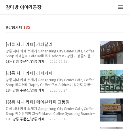
강다방 이야기공장
강릉카페
135
[강릉 시내 카페] 카페달리
강릉 시내 카페 뽀개기 Gangneung City Center Cafe, Coffee
Shop 카페달리 Cafe Dalli 주소 Address : 강원도 강릉시 율곡
로 2836 (옥천동 151) 2836, Yulgok-ro, Gangneung-si,
18~ 강릉 주문진/강릉 카페
2020.06.25
Gangwon-do 전화 Telephone : 033-645-0529 영업 시간
Opening Hours : 평일 Weekday 08:30~22:00 주말
[강릉 시내 카페] 라피커피
Weekend 12:00~22:00 메뉴 및 가격 Menu with Prices : 아
강릉 시내 카페 뽀개기 Gangneung City Center Cafe, Coffee
메리카노 Americano 4,000원 카페라떼 Cafe Latte 4,500원
Shop 라피커피 Raphy Coffee 주소 Address : 강원도 강릉시
카페모카 Cafe Mocha 5,500원 바닐라라떼 Vanilla Latte
금성로14번길 7 2층 (금학동 8-2) 7, Geumseong-ro
5,500원 아이스 Ice +500원 강릉 홈플러스 근처에 있는..
18~ 강릉 주문진/강릉 카페
2020.06.24
14beon-gil, Gangneung-si, Gangwon-do 전화 Telephone
: 070-4244-7837 메뉴 및 가격 Menu with Prices : 아메리카
[강릉 시내 카페] 메이븐커피 교동점
노 Americano 4,000원 카페라떼 Cafe Latte 4,000원 핸드드
강릉 시내 카페 뽀개기 Gangneung City Center Cafe, Coffee
립 Hand Drip Brewing Coffee 5,000원 아이스 Ice +500원
Shop 메이븐커피 교동점 Maven Coffee Gyodong Branch
강릉 월화거리에 있는 카페. 2층에 있는 창문 밖으로 월화거리가
주소 Address : 강원도 강릉시 임영로 227-2 (교동 817-24)
내려다보여 전망이 좋다. 원래는 강릉 중앙시장 2층에 있었는데
18~ 강릉 주문진/강릉 카페
2020.06.15
227-2, Imyeong-ro, Gangneung-si, Gangwon-do 전화
월화거리로 ..
Telephone : 033-647-5432 영업 시간 Opening Hours : 매일