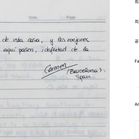
최
최
근
글
과
최
인
기
글
공
페
F
이
스
북
트
위
터
플
A
러
그
인
C