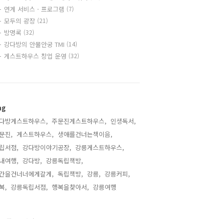
연계 서비스 · 프로그램
(7)
모두의 광장
(21)
방명록
(32)
강다방의 안물안궁 TMI
(14)
게스트하우스 창업 운영
(32)
ag
다방게스트하우스,
주문진게스트하우스,
인생독서,
문진,
게스트하우스,
생애를건너는책이음,
립서점,
강다방이야기공장,
강릉게스트하우스,
내여행,
강다방,
강릉독립책방,
간을건너너에게갈게,
독립책방,
강릉,
강릉커피,
복,
강릉독립서점,
행복을찾아서,
강릉여행,