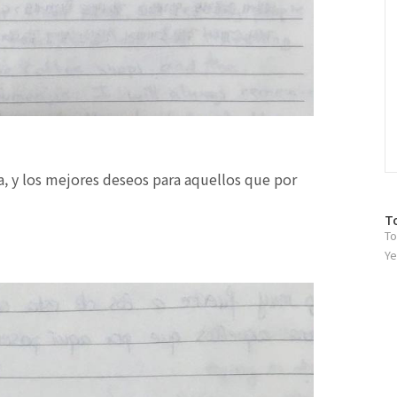
a, y los mejores deseos para aquellos que por
방
T
To
문
자
Ye
수