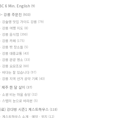
BC 6 Min. English
(9)
8~ 강릉 주문진
(933)
강슐랭 맛집 가이드 강릉
(79)
강릉 여행 지도
(8)
강릉 음식점
(390)
강릉 카페
(175)
강릉 밖 장소들
(5)
강릉 대중교통
(43)
강릉 관광 명소
(33)
강릉 요모조모
(60)
바다는 잘 있습니다
(97)
강릉 지역 선거 공약 기록
(43)
7 제주 한 달 살이
(37)
소원 비는 마을 송당
(32)
스텝의 눈으로 바라본
(5)
종료) 강다방 시즌1 게스트하우스
(118)
게스트하우스 소개 · 예약 · 위치
(12)