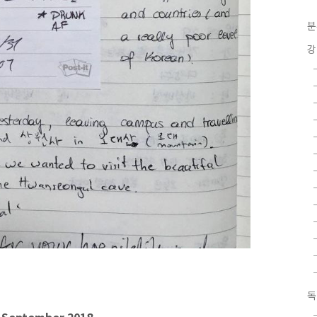
분
강
독