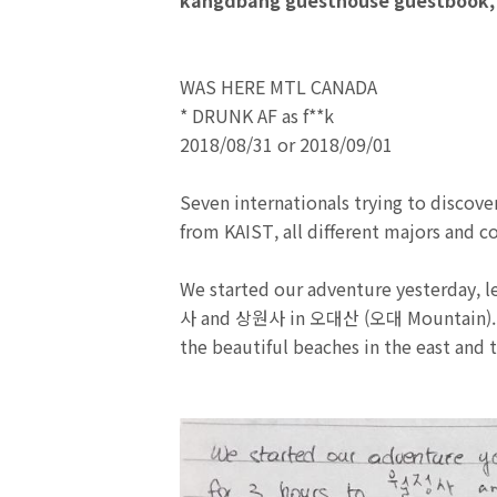
kangdbang guesthouse guestbook,
WAS HERE MTL CANADA
* DRUNK AF as f**k
2018/08/31 or 2018/09/01
Seven internationals trying to discov
from KAIST, all different majors and co
We started our adventure yesterday, l
사 and 상원사 in 오대산 (오대 Mountain). We
the beautiful beaches in the east and