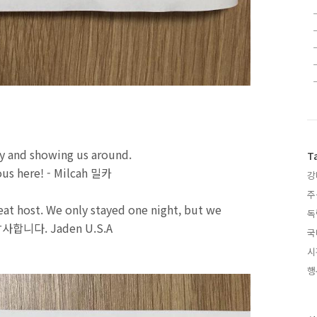
ty and showing us around.
T
ous here! - Milcah 밀카
강
주
reat host. We only stayed one night, but we
독
 감사합니다. Jaden U.S.A
국
시
행