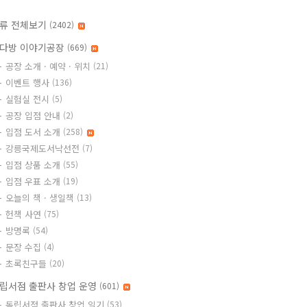
류 전체보기
(2402)
다방 이야기공장
(669)
공장 소개 · 예약 · 위치
(21)
이벤트 행사
(136)
실험실 전시
(5)
공장 입점 안내
(2)
입점 도서 소개
(258)
강릉국제도서낙선전
(7)
입점 상품 소개
(55)
입점 우표 소개
(19)
오늘의 책 · 생일책
(13)
헌책 사연
(75)
방명록
(54)
문장 수집
(4)
초록친구들
(20)
립서점 출판사 창업 운영
(601)
독립서점 출판사 창업 일기
(53)