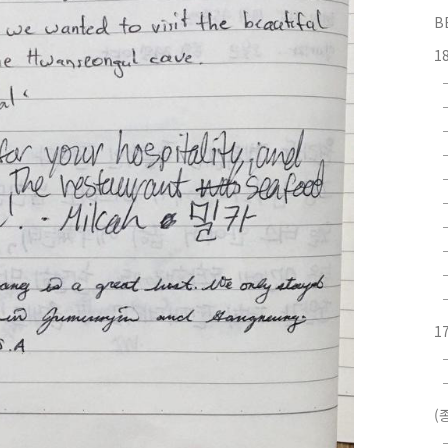
B
1
1
(