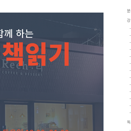
분
강
독