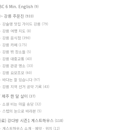
BC 6 Min. English
(9)
8~ 강릉 주문진
(933)
강슐랭 맛집 가이드 강릉
(79)
강릉 여행 지도
(8)
강릉 음식점
(390)
강릉 카페
(175)
강릉 밖 장소들
(5)
강릉 대중교통
(43)
강릉 관광 명소
(33)
강릉 요모조모
(60)
바다는 잘 있습니다
(97)
강릉 지역 선거 공약 기록
(43)
7 제주 한 달 살이
(37)
소원 비는 마을 송당
(32)
스텝의 눈으로 바라본
(5)
종료) 강다방 시즌1 게스트하우스
(118)
게스트하우스 소개 · 예약 · 위치
(12)