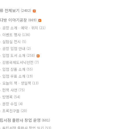
류 전체보기
(2402)
다방 이야기공장
(669)
공장 소개 · 예약 · 위치
(21)
이벤트 행사
(136)
실험실 전시
(5)
공장 입점 안내
(2)
입점 도서 소개
(258)
강릉국제도서낙선전
(7)
입점 상품 소개
(55)
입점 우표 소개
(19)
오늘의 책 · 생일책
(13)
헌책 사연
(75)
방명록
(54)
문장 수집
(4)
초록친구들
(20)
립서점 출판사 창업 운영
(601)
독립서점 출판사 창업 일기
(53)