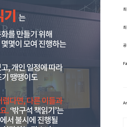
최
최
근
글
과
최
인
기
글
공
페
F
이
스
북
트
위
터
플
A
러
그
인
C