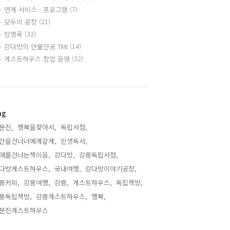
연계 서비스 · 프로그램
(7)
모두의 광장
(21)
방명록
(32)
강다방의 안물안궁 TMI
(14)
게스트하우스 창업 운영
(32)
ag
문진,
행복을찾아서,
독립서점,
간을건너너에게갈게,
인생독서,
애를건너는책이음,
강다방,
강릉독립서점,
다방게스트하우스,
국내여행,
강다방이야기공장,
릉커피,
강릉여행,
강릉,
게스트하우스,
독립책방,
릉독립책방,
강릉게스트하우스,
행복,
문진게스트하우스,