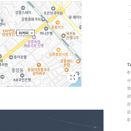
T
주
시
생
강
강
강
주