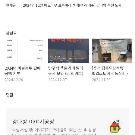
현재글
2024년 12월 버드나무 브루어리 책맥(책과 맥주) 강다방 추천 도서
관련글
2024년 비닐봉투 판매
밖구석 책읽기 게릴라
[삼척 팝콘드림독독]
금액 기부
독서 모임 (at 리커피)
팝업스토어 강동삼씨의
바다
2024.12.20
2024.12.07
2024.11.30
댓글
강다방 이야기공장
독립서점 📚 이야기가 모여 숲이 되는 곳 🌲 강릉