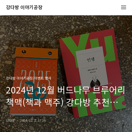
강다방 이야기공장
강다방 이야기공장/이벤트 행사
2024년 12월 버드나무 브루어리
책맥(책과 맥주) 강다방 추천
도서
강다방
2024. 12. 1. 17:25