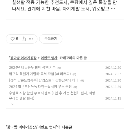
실생활 적용 가능한 추천도서, 쿠팡에서 깊은 통찰을 만
나세요. 관계에 지친 마음, 자기계발 도서, 위로받고 와
우회원 무료반품하세요.
5
구독하기
'
강다방 이야기공장
>
이벤트 행사
' 카테고리의 다른 글
2024년 비닐봉투 판매 금액 기부
2024.12.20
(0)
밖구석 책읽기 게릴라 독서 모임 (at 리커피)
2024.12.07
(0)
[삼척 팝콘드림독독] 팝업스토어 강동삼씨의 바다
2024.11.30
(0)
2024 팝콘드림독독 대한독립서점 부스 운영
2024.11.29
(0)
수험표 지참 할인 무료 이벤트 (1년 후 가는 천천히 편지, 익명
유리병 펜팔 편지)
2024.11.15
(0)
'강다방 이야기공장/이벤트 행사'의 다른글