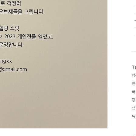
T
행
인
국
강
생
독