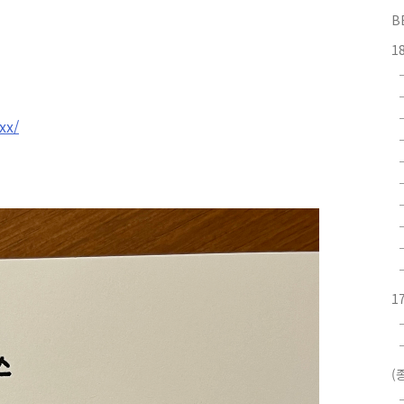
B
1
xx/
1
(