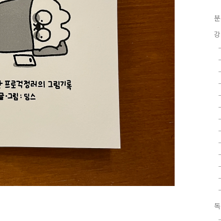
분
강
독