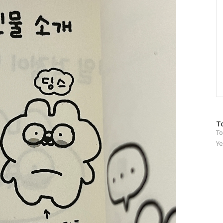
방
T
To
문
자
Ye
수