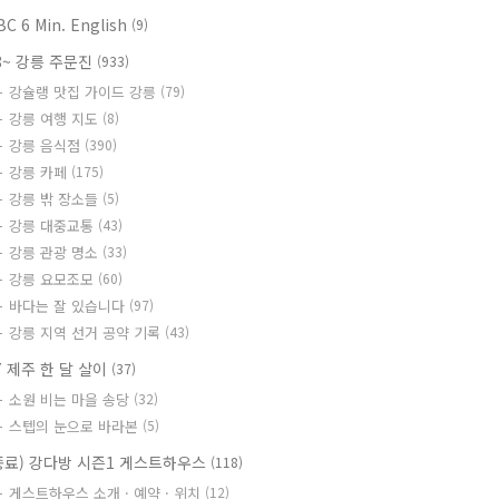
BC 6 Min. English
(9)
8~ 강릉 주문진
(933)
강슐랭 맛집 가이드 강릉
(79)
강릉 여행 지도
(8)
강릉 음식점
(390)
강릉 카페
(175)
강릉 밖 장소들
(5)
강릉 대중교통
(43)
강릉 관광 명소
(33)
강릉 요모조모
(60)
바다는 잘 있습니다
(97)
강릉 지역 선거 공약 기록
(43)
7 제주 한 달 살이
(37)
소원 비는 마을 송당
(32)
스텝의 눈으로 바라본
(5)
종료) 강다방 시즌1 게스트하우스
(118)
게스트하우스 소개 · 예약 · 위치
(12)