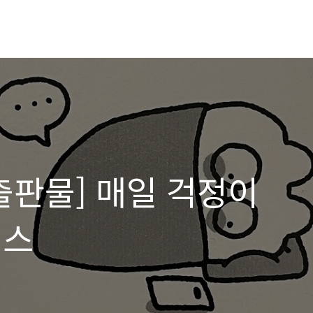
출판물] 매일 걱정이
딩스