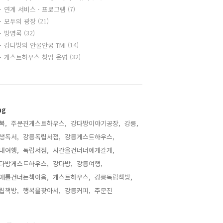
연계 서비스 · 프로그램
(7)
모두의 광장
(21)
방명록
(32)
강다방의 안물안궁 TMI
(14)
게스트하우스 창업 운영
(32)
ag
복,
주문진게스트하우스,
강다방이야기공장,
강릉,
생독서,
강릉독립서점,
강릉게스트하우스,
내여행,
독립서점,
시간을건너너에게갈게,
다방게스트하우스,
강다방,
강릉여행,
애를건너는책이음,
게스트하우스,
강릉독립책방,
립책방,
행복을찾아서,
강릉커피,
주문진,