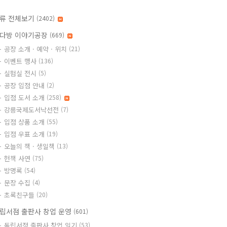
류 전체보기
(2402)
다방 이야기공장
(669)
공장 소개 · 예약 · 위치
(21)
이벤트 행사
(136)
실험실 전시
(5)
공장 입점 안내
(2)
입점 도서 소개
(258)
강릉국제도서낙선전
(7)
입점 상품 소개
(55)
입점 우표 소개
(19)
오늘의 책 · 생일책
(13)
헌책 사연
(75)
방명록
(54)
문장 수집
(4)
초록친구들
(20)
립서점 출판사 창업 운영
(601)
독립서점 출판사 창업 일기
(53)