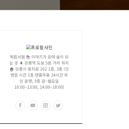
독립서점 📚 이야기가 모여 숲이 되
는 곳 🌲 강릉역 도보 5분 거리 위치
🏠 강릉시 용지로 162 1층, 3층 (⏰
영업 시간 1층 연중무휴 24시간 무
인 운영, 3층 금~월요일
10:00~13:00, 14:00~18:00)