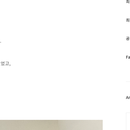
최
최
근
글
과
최
인
기
글
공
.
페
F
이
열었고,
스
북
트
위
터
플
A
러
그
인
C