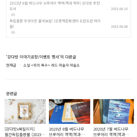
2023년 6월 버드나무 브루어리 책맥(책과 맥주) 강다방 추천
도서
2023.06.10
(0)
독립출판 무엇이든 물어보살! (강릉책문화센터 도란도란 테이
블)
2023.06.08
(0)
'강다방 이야기공장/이벤트 행사'의 다른글
현재글
소설 <피의 복수> 레드 마술사 마술쇼
관련글
[강다방x북빌리지]
2023년 8월 버드나무
2023년 7월 버드나무
월간독립출판물 (2023년
브루어리 책맥(책과
브루어리 책맥(책과