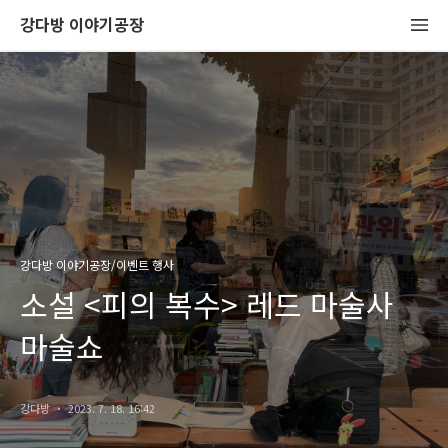
강다방 이야기공장
강다방 이야기공장/이벤트 행사
소설 <피의 복수> 레드 마술사
마술쇼
강다방
2023. 7. 18. 16:42