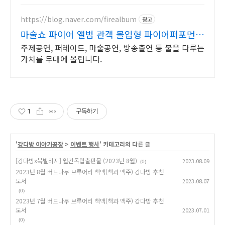
https://blog.naver.com/firealbum
광고
마술쇼 파이어 앨범 관객 몰입형 파이어퍼포먼
스
주제공연, 퍼레이드, 마술공연, 방송출연 등 불을 다루는
가치를 무대에 올립니다.
1
구독하기
'
강다방 이야기공장
>
이벤트 행사
' 카테고리의 다른 글
[강다방x북빌리지] 월간독립출판물 (2023년 8월)
2023.08.09
(0)
2023년 8월 버드나무 브루어리 책맥(책과 맥주) 강다방 추천
도서
2023.08.07
(0)
2023년 7월 버드나무 브루어리 책맥(책과 맥주) 강다방 추천
도서
2023.07.01
(0)