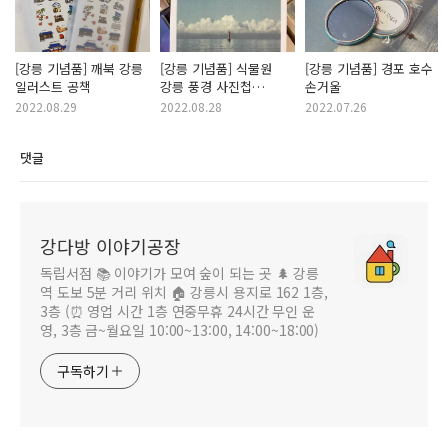
[강릉 기념품] 깨북 강릉
[강릉 기념품] 식물원
[강릉 기념품] 경포 호수
일러스트 공책
강릉 풍경 사진첩
손거울
(포스터북)
2022.08.29
2022.08.28
2022.07.26
댓글
강다방 이야기공장
독립서점 📚 이야기가 모여 숲이 되는 곳 🌲 강릉
역 도보 5분 거리 위치 🏠 강릉시 용지로 162 1층,
3층 (⏰ 영업 시간 1층 연중무휴 24시간 무인 운
영, 3층 금~월요일 10:00~13:00, 14:00~18:00)
구독하기