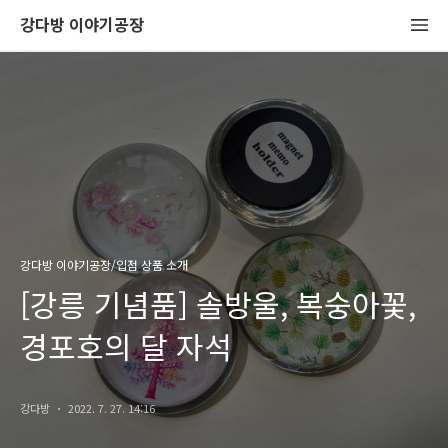
강다방 이야기공장
강다방 이야기공장/입점 상품 소개
[강릉 기념품] 솔방울, 복숭아꽃,
경포호의 달 자석
강다방
2022. 7. 27. 14:16