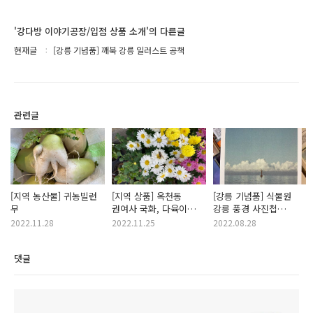
'강다방 이야기공장/입점 상품 소개'의 다른글
현재글
[강릉 기념품] 깨북 강릉 일러스트 공책
관련글
[지역 농산물] 귀농빌런
[지역 상품] 옥천동
[강릉 기념품] 식물원
무
권여사 국화, 다육이
강릉 풍경 사진첩
화분
(포스터북)
2022.11.28
2022.11.25
2022.08.28
댓글