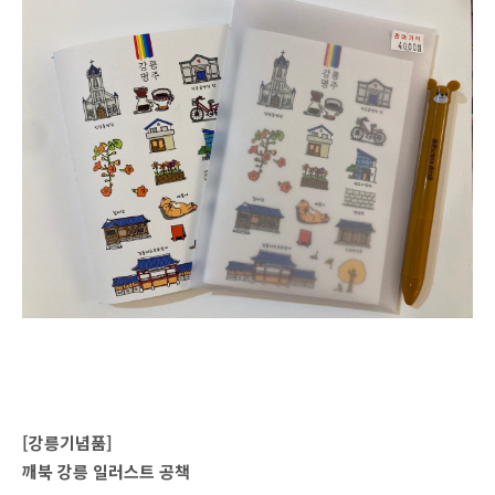
[강릉기념품]
깨북 강릉 일러스트 공책