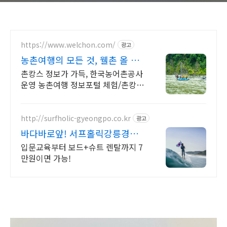
https://www.welchon.com/
광고
농촌여행의 모든 것, 웰촌 올 여
름 여행은 농촌으로!
촌캉스 정보가 가득, 한국농어촌공사
운영 농촌여행 정보포털 체험/촌캉
스/자연 여행을 한 번에 전국 농촌여
행 코스, 지금 확인하세요
http://surfholic-gyeongpo.co.kr
광고
바다바로앞! 서프홀릭강릉경포
서핑을 위한 최고의 바다
입문교육부터 보드+슈트 렌탈까지 7
만원이면 가능!