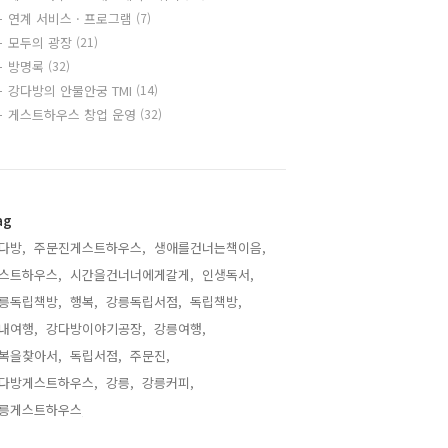
연계 서비스 · 프로그램
(7)
모두의 광장
(21)
방명록
(32)
강다방의 안물안궁 TMI
(14)
게스트하우스 창업 운영
(32)
ag
다방,
주문진게스트하우스,
생애를건너는책이음,
스트하우스,
시간을건너너에게갈게,
인생독서,
릉독립책방,
행복,
강릉독립서점,
독립책방,
내여행,
강다방이야기공장,
강릉여행,
복을찾아서,
독립서점,
주문진,
다방게스트하우스,
강릉,
강릉커피,
릉게스트하우스,