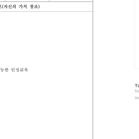
방
T
To
문
자
Ye
수