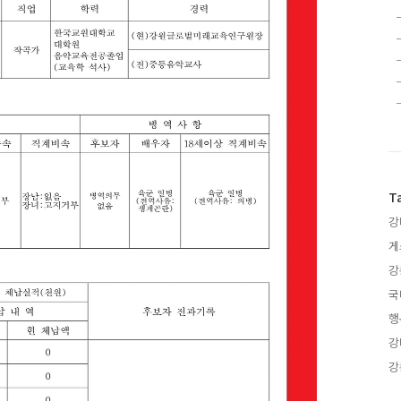
T
강
게
강
국
행
강
강