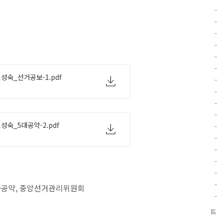
민성숙_선거공보-1.pdf
민성숙_5대공약-2.pdf
보자공약, 중앙선거관리위원회
트