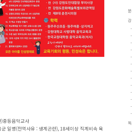
분
강
(전)중등음악교사
독
육군 일병(전역사유 : 생계곤란), 18세이상 직계비속 육