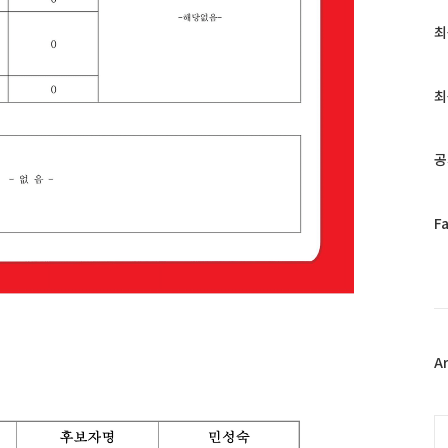
최
최
근
글
과
최
인
기
글
공
페
F
이
스
북
트
위
터
플
A
러
그
인
C