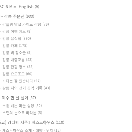
BC 6 Min. English
(9)
8~ 강릉 주문진
(933)
강슐랭 맛집 가이드 강릉
(79)
강릉 여행 지도
(8)
강릉 음식점
(390)
강릉 카페
(175)
강릉 밖 장소들
(5)
강릉 대중교통
(43)
강릉 관광 명소
(33)
강릉 요모조모
(60)
바다는 잘 있습니다
(97)
강릉 지역 선거 공약 기록
(43)
7 제주 한 달 살이
(37)
소원 비는 마을 송당
(32)
스텝의 눈으로 바라본
(5)
종료) 강다방 시즌1 게스트하우스
(118)
게스트하우스 소개 · 예약 · 위치
(12)