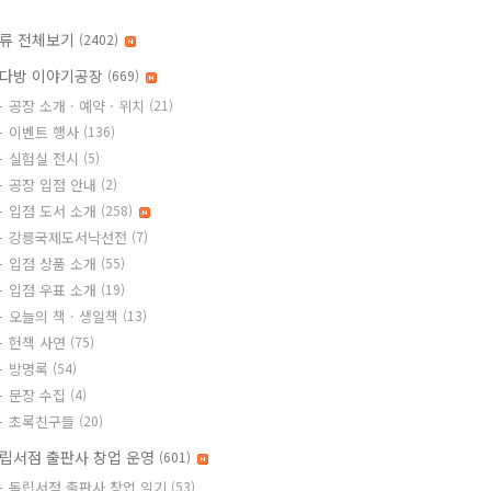
류 전체보기
(2402)
다방 이야기공장
(669)
공장 소개 · 예약 · 위치
(21)
이벤트 행사
(136)
실험실 전시
(5)
공장 입점 안내
(2)
입점 도서 소개
(258)
강릉국제도서낙선전
(7)
입점 상품 소개
(55)
입점 우표 소개
(19)
오늘의 책 · 생일책
(13)
헌책 사연
(75)
방명록
(54)
문장 수집
(4)
초록친구들
(20)
립서점 출판사 창업 운영
(601)
독립서점 출판사 창업 일기
(53)