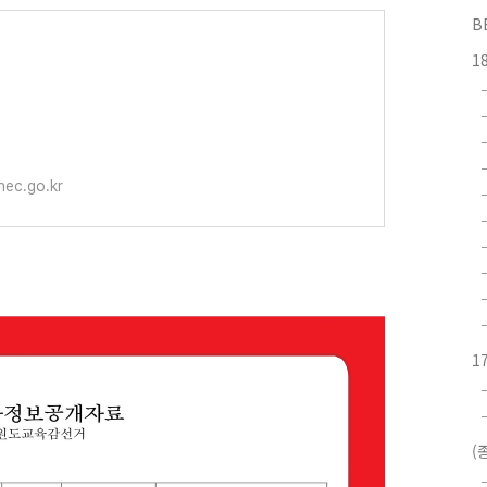
B
1
.nec.go.kr
1
(